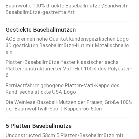
Baumwolle 100% druckte Baseballmütze-/Sandwich-
TRETEN
Baseballmütze-gestreifte Art
SIE
Gestickte Baseballmützen
MIT
ACE brennen hohe Qualität kundenspezifischen Logo-
UNS
3D gestickten Baseballmütze-Hut mit Metallschnalle
ein
IN
Platten-Baseballmütze-fester klassischer sechs
VERBINDUNG
Platten-unstrukturierter Vati-Hut 100% des Polyester-
6
NACHRICHTEN
Fernlastfahrer gebogene Platten-Vati-Kappe des
Rand-sechs stickte USA-Logo
Die Weinlese-Baseball-Mützen der Frauen, Größe 100%
FÄLLE
der Baumwolltwill-Sport-Kappen-56-60cm
SITEMAP
5 Platten-Baseballmütze
Unconstructed 58cm 5 Platten-Baseballmütze mit