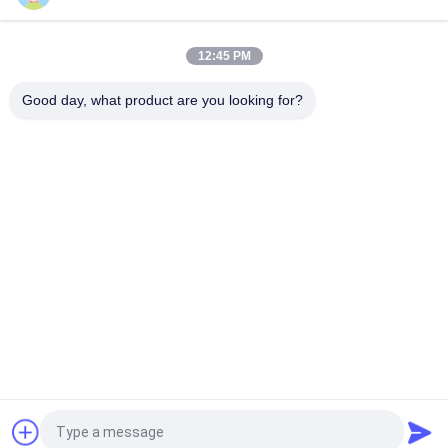
Paket beinhaltet 1 X Pet Hut verstellbarem Gurt für
sichere Passform
12:45 PM
Druckbaseballmützen
Good day, what product are you looking for?
Weiße Rand-Baumwolltwill-Baseball-Mütze der
Farbsublimations-N fertigte Farbe/Größe besonders
an
Gestickte Baseballmützen
Logo-Polyester-Baseballmützen der Stickerei-
3d/Baseball-Mützen im Freien bequem
5 Platten-Baseballmütze
Gebogene Rand-Baseballmütze/Jugend passten
Baseball-Mützen mit dem einfachen schwarzen
weißen gedruckten Punkt
Fordern Sie ein Angebot