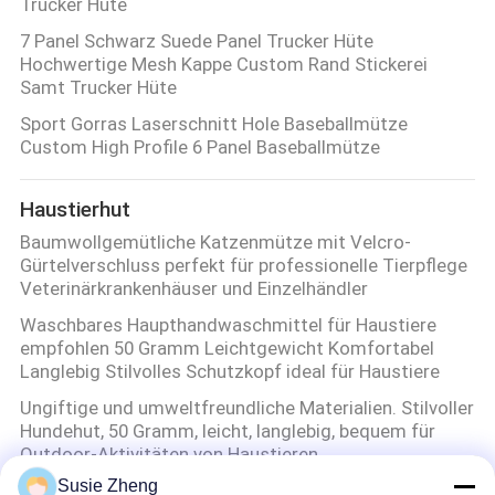
Trucker Hüte
7 Panel Schwarz Suede Panel Trucker Hüte
Hochwertige Mesh Kappe Custom Rand Stickerei
Samt Trucker Hüte
Sport Gorras Laserschnitt Hole Baseballmütze
Custom High Profile 6 Panel Baseballmütze
Haustierhut
Baumwollgemütliche Katzenmütze mit Velcro-
Gürtelverschluss perfekt für professionelle Tierpflege
Veterinärkrankenhäuser und Einzelhändler
Waschbares Haupthandwaschmittel für Haustiere
empfohlen 50 Gramm Leichtgewicht Komfortabel
Langlebig Stilvolles Schutzkopf ideal für Haustiere
Ungiftige und umweltfreundliche Materialien. Stilvoller
Hundehut, 50 Gramm, leicht, langlebig, bequem für
Outdoor-Aktivitäten von Haustieren
Susie Zheng
Outdoor und Indoor Pet Hut geeignet für kleine Hunde