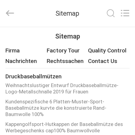
Headwear
Manufacturing
Co.,
Sitemap
Ltd..
All
Rights
Reserved.
HAUS
Sitemap
PRODUKTE
Firma
Factory Tour
Quality Control
Nachrichten
Rechtssachen
Contact Us
ÜBER
Druckbaseballmützen
UNS
Weihnachtslustiger Entwurf Druckbaseballmütze-
Logo-Metallschnalle 2019 für Frauen
FABRIK-
Kundenspezifische 6 Platten-Muster-Sport-
Baseballmütze kurvte die konstruierte Rand-
AUSFLUG
Baumwolle 100%
Kappengolfsport-Hutkappen der Baseballmütze des
QUALITÄTSKONTROLLE
Werbegeschenks cap100% Baumwollvolle