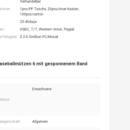
Verhandelbar
tionen:
1pcs/PP Tasche, 25pcs/inner Kasten,
100pcs/carton
25-45days
en:
HSBC, T/T, Western Union, Paypal
-Fähigkeit:
0.2-0.3million PC/Monat
 Baseballmützen 6 mit gesponnenem Band
Erwachsene
klasse:
eigenschaft:
Allgemein