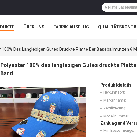
ODUKTE
ÜBER UNS
FABRIK-AUSFLUG
QUALITÄTSKONTR
N
FÄLLE
r 100% Des Langlebigen Gutes Druckte Platte Der Baseballmützen 6
Polyester 100% des langlebigen Gutes druckte Platt
Band
Produktdetails:
Herkunftsort:
Markenname:
Zertifizierung:
Modellnummer:
Zahlung und Vers
Min Bestellmenge: