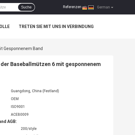
Referenzen
Suche
|
German
OLLE
TRETEN SIE MIT UNS IN VERBINDUNG
 Mit Gesponnenem Band
e der Baseballmützen 6 mit gesponnenem
Guangdong, China (Festland)
OEM
ISO9001
ACEB0009
and AGB:
200/style