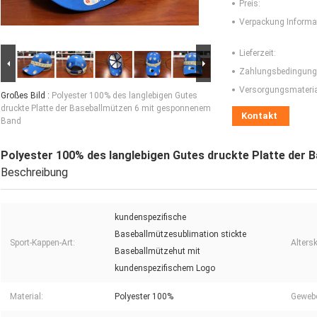
Preis:
Verpackung Informa
Lieferzeit:
Zahlungsbedingung
Versorgungsmaterial
Großes Bild :
Polyester 100% des langlebigen Gutes
druckte Platte der Baseballmützen 6 mit gesponnenem
Kontakt
Band
Polyester 100% des langlebigen Gutes druckte Platte der
Beschreibung
kundenspezifische
Baseballmützesublimation stickte
Sport-Kappen-Art:
Alters
Baseballmützehut mit
kundenspezifischem Logo
Material:
Polyester 100%
Gewebe