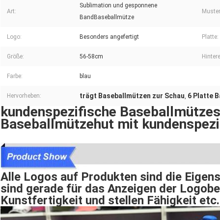
Sublimation und gesponnene
Art:
Muster
BandBaseballmütze
Logo:
Besonders angefertigt
Platte:
Größe:
56-58cm
Hinter
Farbe:
blau
trägt Baseballmützen zur Schau
6 Platte 
Hervorheben:
,
kundenspezifische Baseballmützes
Baseballmützehut mit kundenspez
Alle Logos auf Produkten sind die Eigen
sind gerade für das Anzeigen der Logobe
Kunstfertigkeit und stellen Fähigkeit etc.