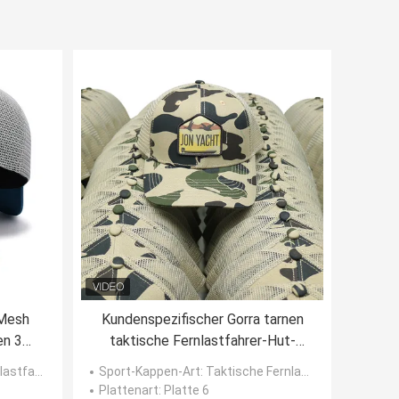
 Mesh
Kundenspezifischer Gorra tarnen
en 3D
taktische Fernlastfahrer-Hut-
edet
kundenspezifisches Logo Mesh
mit 6 Platten
Sport-Kappen-Art
: Taktische Fernlastfahrer-Hüte
ckte
Trucker Cap Curved Brims
Plattenart
: Platte 6