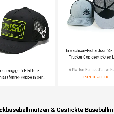
Erwachsen-Richardson Six
Trucker Cap gesticktes 
6 Platten-Fernlastfahrer-K
ochrangige 5 Platten-
nlastfahrer-Kappe in der
LESEN SIE WEITER
rzen roten weißen blauen
ndenspezifischen Farbe
uckbaseballmützen & Gestickte Baseballm