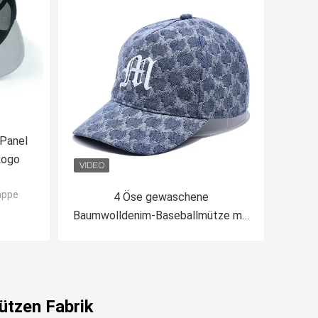
 Panel
Logo
appe
4 Öse gewaschene
Baumwolldenim-Baseballmütze mit
gesticktem Logo
ützen Fabrik