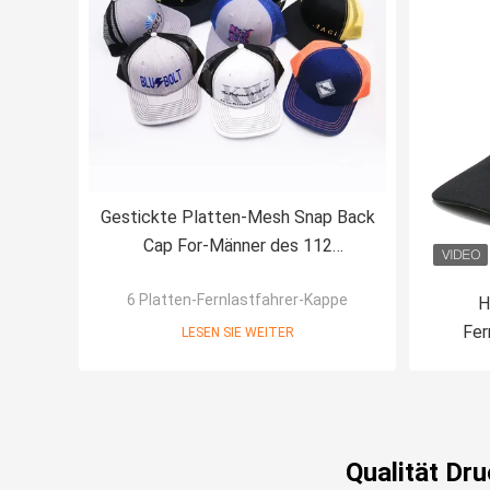
Gestickte Platten-Mesh Snap Back
Cap For-Männer des 112
Fernlastfahrer-Hut-5 oder 6
6 Platten-Fernlastfahrer-Kappe
H
Fer
LESEN SIE WEITER
schwa
ku
Qualität Dr