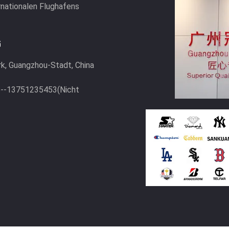
rnationalen Flughafens
G
rk, Guangzhou-Stadt, China
6--13751235453(Nicht