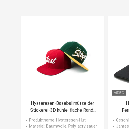
Hysteresen-Baseballmütze der
H
Stickerei-3D kühle, flache Rand-
Fer
Baseballmütze täglich benutzt
schwa
Produktname
: Hysteresen-Hut
Geschl
für Mann
ku
Material
: Baumwolle, Poly, acrylsauer
Jahres