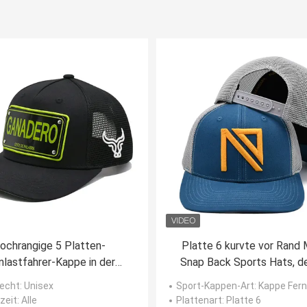
ochrangige 5 Platten-
Platte 6 kurvte vor Rand
nlastfahrer-Kappe in der
Snap Back Sports Hats, d
rzen roten weißen blauen
Marke des Logo-112 anr
echt
: Unisex
Sport-Kappen-Art
: Kappe Fernlastfahrer 
ndenspezifischen Farbe
Fernlastfahrer-Kappe sti
zeit
: Alle
Plattenart
: Platte 6