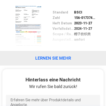
TRETEN
Standard
BSCI
SIE
Zahl
156-017374-000
Heft Datum
2023-11-27
MIT
Verfallsdatum
2024-11-27
UNS
Scope / Range
帽子纺织类
Ausgestellt von
amfori
IN
VERBINDUNG
LERNEN SIE MEHR
NACHRICHTEN
Hinterlass eine Nachricht
FÄLLE
Wir rufen Sie bald zurück!
SITEMAP