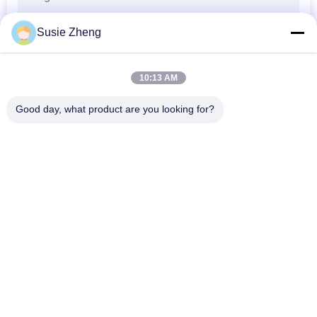
PRIVACY
Susie Zheng
POLICY
10:13 AM
Good day, what product are you looking for?
Beliebte Kategorien
Alle
Gestickte 
Druckbaseballmützen
Baseballmützen
5 Platten-
Fernlastfahrerkappe 
Baseballmütze
Mit 5 Platten
Flache Rand-
Justierbare Golf-
Hysteresen-Hüte
Hüte
Sport-Vati-Hüte
Fischer-Eimer-Hut