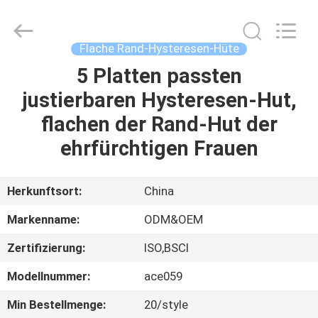
Headwear
Manufacturing
Co.,
Ltd..
All
Flache Rand-Hysteresen-Hüte
Rights
Reserved.
5 Platten passten
HAUS
justierbaren Hysteresen-Hut,
PRODUKTE
flachen der Rand-Hut der
ehrfürchtigen Frauen
ÜBER
UNS
Herkunftsort:
China
Markenname:
ODM&OEM
FABRIK-
Zertifizierung:
ISO,BSCI
AUSFLUG
Modellnummer:
ace059
QUALITÄTSKONTROLLE
Min Bestellmenge:
20/style