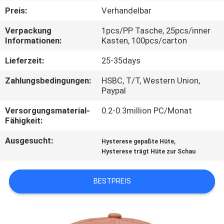
Preis:
Verhandelbar
TRETEN
Verpackung
1pcs/PP Tasche, 25pcs/inner
SIE
Informationen:
Kasten, 100pcs/carton
MIT
Lieferzeit:
25-35days
UNS
Zahlungsbedingungen:
HSBC, T/T, Western Union,
IN
Paypal
VERBINDUNG
Versorgungsmaterial-
0.2-0.3million PC/Monat
Fähigkeit:
NACHRICHTEN
Ausgesucht:
,
Hysterese gepaßte Hüte
Hysterese trägt Hüte zur Schau
FÄLLE
BESTPREIS
SITEMAP