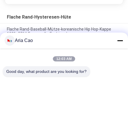
Flache Rand-Hysteresen-Hüte
Flache Rand-Baseball-Mütze-koreanische Hip Hop-Kappe
100% ODM-Baumwolle-Fashional
Aria Cao
Baumwolle flacher Bill Gorras 3D stickte Hysteresen-Hüte für
Männer
12:03 AM
Customized Design black embroidery national flag special
plastic buckle eagle Logo Sports Snapback Hats Caps
Good day, what product are you looking for?
Beliebte Kategorien
Alle
Gestickte 
Druckbaseballmützen
Baseballmützen
5 Platten-
Fernlastfahrerkappe 
Baseballmütze
Mit 5 Platten