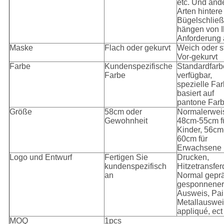
etc. Und and
Arten hintere
Bügelschlie
hängen von I
Anforderung
Maske
Flach oder gekurvt
Weich oder s
Vor-gekurvt
Farbe
Kundenspezifische
Standardfarb
Farbe
verfügbar,
spezielle Fa
basiert auf
pantone Farb
Größe
58cm oder
Normalerwei
Gewohnheit
48cm-55cm f
Kinder, 56cm
60cm für
Erwachsene
Logo und Entwurf
Fertigen Sie
Drucken,
kundenspezifisch
Hitzetransfer
an
Normal geprä
gesponnener
Ausweis, Pail
Metallauswei
appliqué, ect
MOQ
1pcs