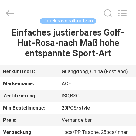
Headwear
Manufacturing
Co.,
Ltd..
All
Druckbaseballmützen
Rights
Reserved.
Einfaches justierbares Golf-
HAUS
Hut-Rosa-nach Maß hohe
PRODUKTE
entspannte Sport-Art
ÜBER
Herkunftsort:
Guangdong, China (Festland)
UNS
Markenname:
ACE
Zertifizierung:
ISO,BSCI
FABRIK-
Min Bestellmenge:
20PCS/style
AUSFLUG
Preis:
Verhandelbar
QUALITÄTSKONTROLLE
Verpackung
1pcs/PP Tasche, 25pcs/inner