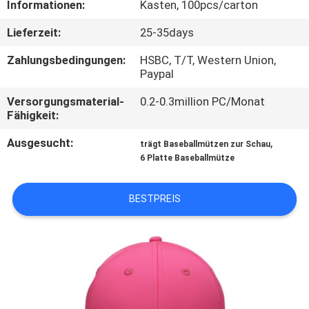
Informationen:
Kasten, 100pcs/carton
TRETEN
Lieferzeit:
25-35days
SIE
Zahlungsbedingungen:
HSBC, T/T, Western Union,
MIT
Paypal
UNS
Versorgungsmaterial-
0.2-0.3million PC/Monat
Fähigkeit:
IN
Ausgesucht:
,
VERBINDUNG
trägt Baseballmützen zur Schau
6 Platte Baseballmütze
NACHRICHTEN
BESTPREIS
FÄLLE
SITEMAP