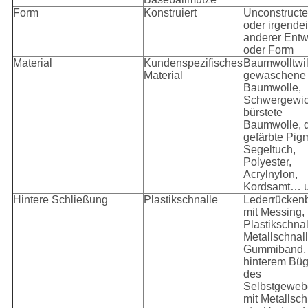
Form
Konstruiert
Unconstruct
oder irgende
anderer Entw
oder Form
Material
Kundenspezifisches
Baumwolltwil
Material
gewaschene
Baumwolle,
Schwergewic
bürstete
Baumwolle, 
gefärbte Pig
Segeltuch,
Polyester,
Acrylnylon,
Kordsamt… 
Hintere Schließung
Plastikschnalle
Lederrücken
mit Messing,
Plastikschnal
Metallschnall
Gummiband,
hinterem Büg
des
Selbstgeweb
mit Metallsch