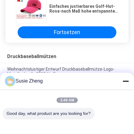
Einfaches justierbares Golf-Hut-
Rosa-nach Maß hohe entspannte
Sport-Art
Fortsetzen
Druckbaseballmützen
Weihnachtslustiger Entwurf Druckbaseballmütze-Logo-
Metallschnalle 2019 für Frauen
Susie Zheng
Kundenspezifische 6 Platten-Muster-Sport-Baseballmütze
kurvte die konstruierte Rand-Baumwolle 100%
3:49 AM
Kappengolfsport-Hutkappen der Baseballmütze des
Werbegeschenks cap100% Baumwollvolle
Good day, what product are you looking for?
Beliebte Kategorien
Alle