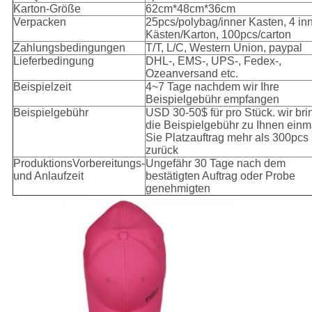
Karton-Größe
62cm*48cm*36cm
Verpacken
25pcs/polybag/inner Kasten, 4 in
Kästen/Karton, 100pcs/carton
Zahlungsbedingungen
T/T, L/C, Western Union, paypal
Lieferbedingung
DHL-, EMS-, UPS-, Fedex-,
Ozeanversand etc.
Beispielzeit
4~7 Tage nachdem wir Ihre
Beispielgebühr empfangen
Beispielgebühr
USD 30-50$ für pro Stück. wir br
die Beispielgebühr zu Ihnen einm
Sie Platzauftrag mehr als 300pcs
zurück
ProduktionsVorbereitungs-
Ungefähr 30 Tage nach dem
und Anlaufzeit
bestätigten Auftrag oder Probe
genehmigten