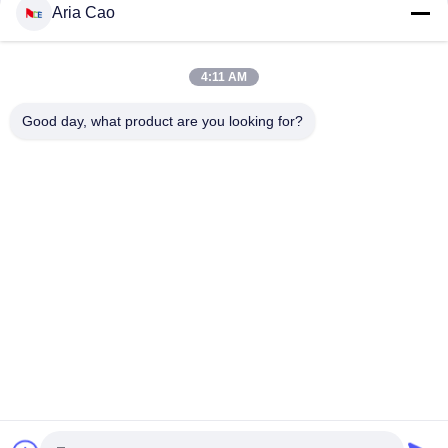
Aria Cao
Kundenspezifische 6 Platten-Muster-Sport-Baseballmütze
kurvte die konstruierte Rand-Baumwolle 100%
4:11 AM
Kappengolfsport-Hutkappen der Baseballmütze des
Werbegeschenks cap100% Baumwollvolle
Good day, what product are you looking for?
Beliebte Kategorien
Alle
Gestickte 
Druckbaseballmützen
Baseballmützen
5 Platten-
Fernlastfahrerkappe 
Baseballmütze
Mit 5 Platten
Flache Rand-
Justierbare Golf-
Hysteresen-Hüte
Hüte
Sport-Vati-Hüte
Fischer-Eimer-Hut