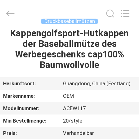
Headwear
Manufacturing
Co.,
Ltd..
All
Druckbaseballmützen
Rights
Reserved.
Kappengolfsport-Hutkappen
HAUS
der Baseballmütze des
PRODUKTE
Werbegeschenks cap100%
Baumwollvolle
ÜBER
UNS
Herkunftsort:
Guangdong, China (Festland)
Markenname:
OEM
FABRIK-
Modellnummer:
ACEW117
AUSFLUG
Min Bestellmenge:
20/style
QUALITÄTSKONTROLLE
Preis:
Verhandelbar