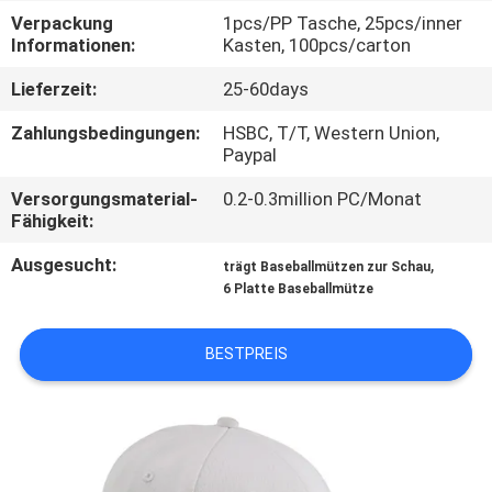
Verpackung
1pcs/PP Tasche, 25pcs/inner
TRETEN
Informationen:
Kasten, 100pcs/carton
SIE
Lieferzeit:
25-60days
MIT
Zahlungsbedingungen:
HSBC, T/T, Western Union,
UNS
Paypal
IN
Versorgungsmaterial-
0.2-0.3million PC/Monat
Fähigkeit:
VERBINDUNG
Ausgesucht:
,
trägt Baseballmützen zur Schau
6 Platte Baseballmütze
NACHRICHTEN
BESTPREIS
FÄLLE
SITEMAP