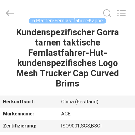
Headwear
Manufacturing
Co.,
Ltd..
All
6 Platten-Fernlastfahrer-Kappe
Rights
Reserved.
Kundenspezifischer Gorra
HAUS
tarnen taktische
PRODUKTE
Fernlastfahrer-Hut-
kundenspezifisches Logo
ÜBER
Mesh Trucker Cap Curved
UNS
Brims
FABRIK-
Herkunftsort:
China (Festland)
AUSFLUG
Markenname:
ACE
Zertifizierung:
ISO9001,SGS,BSCI
QUALITÄTSKONTROLLE