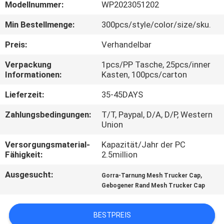
Modellnummer:
WP2023051202
TRETEN
Min Bestellmenge:
300pcs/style/color/size/sku.
SIE
Preis:
Verhandelbar
MIT
Verpackung
1pcs/PP Tasche, 25pcs/inner
UNS
Informationen:
Kasten, 100pcs/carton
IN
Lieferzeit:
35-45DAYS
VERBINDUNG
Zahlungsbedingungen:
T/T, Paypal, D/A, D/P, Western
Union
NACHRICHTEN
Versorgungsmaterial-
Kapazität/Jahr der PC
Fähigkeit:
2.5million
FÄLLE
Ausgesucht:
,
Gorra-Tarnung Mesh Trucker Cap
Gebogener Rand Mesh Trucker Cap
SITEMAP
BESTPREIS