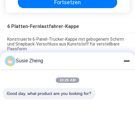
Fortsetzen
6 Platten-Fernlastfahrer-Kappe
Konstruierte 6-Panel-Trucker-Kappe mit gebogenem Schirm
und Snapback-Verschluss aus Kunststoff für verstellbare
Passform
Susie Zheng
Maßgeschneiderte 6-Panel-Trucker-Kappe mit markanter
Krone und saugfähigem Baumwollschweißband für alle
Jahreszeiten
10:26 AM
Maßgeschneiderte 6-Panel-Trucker-Cap mit gesticktem Logo
und Baumwollschweißband für alle Jahreszeiten
Good day, what product are you looking for?
Beliebte Kategorien
Alle
Gestickte 
Druckbaseballmützen
Baseballmützen