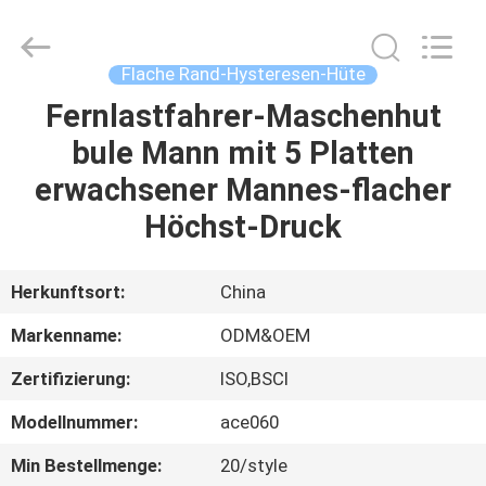
Headwear
Manufacturing
Co.,
Ltd..
All
Flache Rand-Hysteresen-Hüte
Rights
Reserved.
Fernlastfahrer-Maschenhut
HAUS
bule Mann mit 5 Platten
PRODUKTE
erwachsener Mannes-flacher
Höchst-Druck
ÜBER
UNS
Herkunftsort:
China
Markenname:
ODM&OEM
FABRIK-
Zertifizierung:
ISO,BSCI
AUSFLUG
Modellnummer:
ace060
QUALITÄTSKONTROLLE
Min Bestellmenge:
20/style