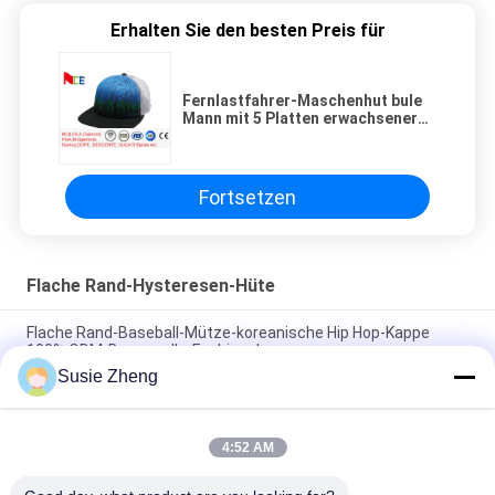
Erhalten Sie den besten Preis für
Fernlastfahrer-Maschenhut bule
Mann mit 5 Platten erwachsener
Mannes-flacher Höchst-Druck
Fortsetzen
Flache Rand-Hysteresen-Hüte
Flache Rand-Baseball-Mütze-koreanische Hip Hop-Kappe
100% ODM-Baumwolle-Fashional
Susie Zheng
Baumwolle flacher Bill Gorras 3D stickte Hysteresen-Hüte für
Männer
4:52 AM
Customized Design black embroidery national flag special
plastic buckle eagle Logo Sports Snapback Hats Caps