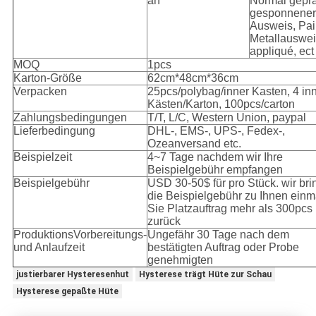
an
Normal geprä
gesponnener
Ausweis, Pail
Metallauswei
appliqué, ect
MOQ
1pcs
Karton-Größe
62cm*48cm*36cm
Verpacken
25pcs/polybag/inner Kasten, 4 in
Kästen/Karton, 100pcs/carton
Zahlungsbedingungen
T/T, L/C, Western Union, paypal
Lieferbedingung
DHL-, EMS-, UPS-, Fedex-,
Ozeanversand etc.
Beispielzeit
4~7 Tage nachdem wir Ihre
Beispielgebühr empfangen
Beispielgebühr
USD 30-50$ für pro Stück. wir br
die Beispielgebühr zu Ihnen einm
Sie Platzauftrag mehr als 300pcs
zurück
ProduktionsVorbereitungs-
Ungefähr 30 Tage nach dem
und Anlaufzeit
bestätigten Auftrag oder Probe
genehmigten
justierbarer Hysteresenhut
Hysterese trägt Hüte zur Schau
Hysterese gepaßte Hüte