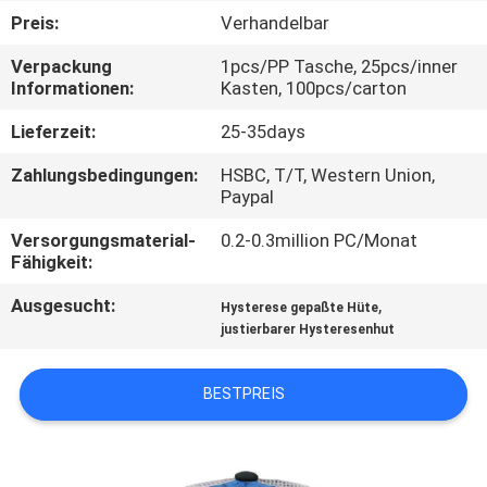
Preis:
Verhandelbar
TRETEN
Verpackung
1pcs/PP Tasche, 25pcs/inner
SIE
Informationen:
Kasten, 100pcs/carton
MIT
Lieferzeit:
25-35days
UNS
Zahlungsbedingungen:
HSBC, T/T, Western Union,
IN
Paypal
VERBINDUNG
Versorgungsmaterial-
0.2-0.3million PC/Monat
Fähigkeit:
NACHRICHTEN
Ausgesucht:
,
Hysterese gepaßte Hüte
justierbarer Hysteresenhut
FÄLLE
BESTPREIS
SITEMAP