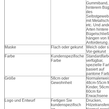
Gummiband,
hinterem Büg
des
Selbstgeweb
mit Metallsch
etc. Und and
Arten hintere
Bügelschlie
hängen von I
Anforderung
Maske
Flach oder gekurvt
Weich oder s
Vor-gekurvt
Farbe
Kundenspezifische
Standardfarb
Farbe
verfügbar,
spezielle Fa
basiert auf
pantone Farb
Größe
58cm oder
Normalerwei
Gewohnheit
48cm-55cm f
Kinder, 56cm
60cm für
Erwachsene
Logo und Entwurf
Fertigen Sie
Drucken,
kundenspezifisch
Hitzetransfer