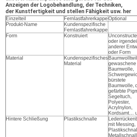
Anzeigen der Logobehandlung, der Techniken,
der Kunstfertigkeit und stellen Fähigkeit usw. her
Einzelteil
Fernlastfahrerkappe
Optional
Produkt-Name
Kundenspezifische
Fernlastfahrerkappe
Form
Konstruiert
Unconstruct
oder irgende
anderer Entw
oder Form
Material
Kundenspezifisches
Baumwolltwil
Material
gewaschene
Baumwolle,
Schwergewic
bürstete
Baumwolle, 
gefärbte Pig
Segeltuch,
Polyester,
Acrylnylon,
Kordsamt… 
Hintere Schließung
Plastikschnalle
Lederrücken
mit Messing,
Plastikschnal
Metallschnall