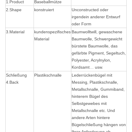
1.Product
Baseballmütze
2.Shape
konstruiert
Unconstructed oder
irgendein anderer Entwurf
oder Form
3.Material
kundenspezifisches
Baumwolltwill, gewaschene
Material
Baumwolle, Schwergewicht
bürstete Baumwolle, das
gefärbte Pigment, Segeltuch,
Polyester, Acrylnylon,
Kordsamt… usw.
Schließung
Plastikschnalle
Lederrückenbügel mit
4.Back
Messing, Plastikschnalle,
Metallschnalle, Gummiband,
hinterem Bügel des
Selbstgewebes mit
Metallschnalle etc. Und
andere Arten hintere
Bügelschließung hängen von
Ihrer Anforderung ab