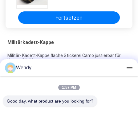
reine Baumwolle3d gepasst
Fortsetzen
Militärkadett-Kappe
Militär- Kadett-Kappe flache Stickerei Camo justierbar für
Unisex-56-60cm
Wendy
Stickerei dauerhafte der Tarnungs-Militärkadett-Kappen-reine
Baumwolle3d gepasst
1:57 PM
Einfache emporgeragte Kappen-/der kurzer Rand-
Militärkappen-56-60cm Militärgröße Eco freundlich
Good day, what product are you looking for?
Beliebte Kategorien
Alle
Gestickte 
Druckbaseballmützen
Baseballmützen