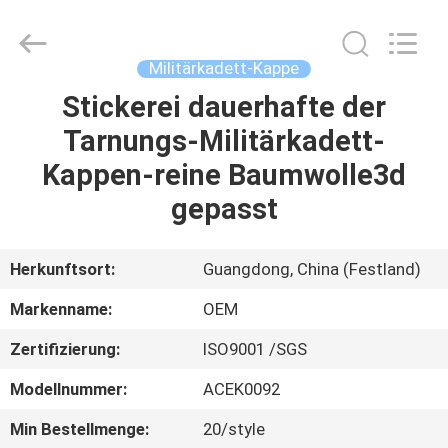
Headwear
Manufacturing
Co.,
Ltd..
All
Militärkadett-Kappe
Rights
Reserved.
Stickerei dauerhafte der
HAUS
Tarnungs-Militärkadett-
PRODUKTE
Kappen-reine Baumwolle3d
gepasst
ÜBER
UNS
Herkunftsort:
Guangdong, China (Festland)
Markenname:
OEM
FABRIK-
Zertifizierung:
ISO9001 /SGS
AUSFLUG
Modellnummer:
ACEK0092
QUALITÄTSKONTROLLE
Min Bestellmenge:
20/style