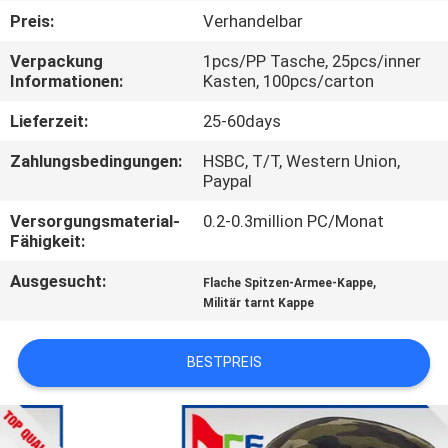
Preis:
Verhandelbar
TRETEN
Verpackung
1pcs/PP Tasche, 25pcs/inner
SIE
Informationen:
Kasten, 100pcs/carton
MIT
Lieferzeit:
25-60days
UNS
Zahlungsbedingungen:
HSBC, T/T, Western Union,
IN
Paypal
VERBINDUNG
Versorgungsmaterial-
0.2-0.3million PC/Monat
Fähigkeit:
NACHRICHTEN
Ausgesucht:
,
Flache Spitzen-Armee-Kappe
Militär tarnt Kappe
FÄLLE
BESTPREIS
SITEMAP