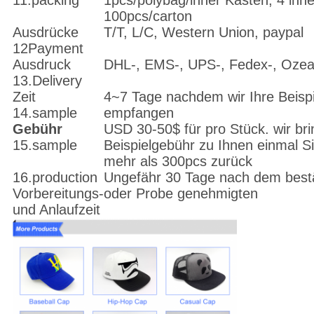
11.packing
1pcs/polybag/inner Kasten, 4 inn
100pcs/carton
Ausdrücke
T/T, L/C, Western Union, paypal
12Payment
Ausdruck
DHL-, EMS-, UPS-, Fedex-, Ozea
13.Delivery
Zeit
4~7 Tage nachdem wir Ihre Beisp
14.sample
empfangen
Gebühr
USD 30-50$ für pro Stück. wir bri
15.sample
Beispielgebühr zu Ihnen einmal Si
mehr als 300pcs zurück
16.production
Ungefähr 30 Tage nach dem bestä
Vorbereitungs-
oder Probe genehmigten
und Anlaufzeit