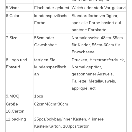
5.Visor
Flach oder gekurvt
Weich oder stark Vor-gekurvt
6.Color
kundenspezifische
Standardfarbe verfügbar,
Farbe
spezielle Farbe basiert auf
pantone Farbkarte
7.Size
58cm oder
Normalerweise 48cm-55cm
Gewohnheit
für Kinder, 56cm-60cm für
Erwachsene
8.Logo und
fertigen Sie
Drucken, Hitzetransferdruck,
Entwurf
kundenspezifisch
Normal geprägt,
an
gesponnener Ausweis,
Paillette, Metallausweis,
appliqué, ect
9.MOQ
1pcs
Größe
62cm*48cm*36cm
10.Carton
11.packing
25pcs/polybag/inner Kasten, 4 innere
Kästen/Karton, 100pcs/carton