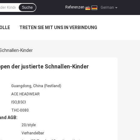
Referenzen
Suche
|
German
OLLE
TRETEN SIE MIT UNS IN VERBINDUNG
Schnallen-Kinder
en der justierte Schnallen-Kinder
Guangdong, China (Festland)
ACE HEADWEAR
ISO,BSCI
THC-0080
and AGB:
20/style
Verhandelbar