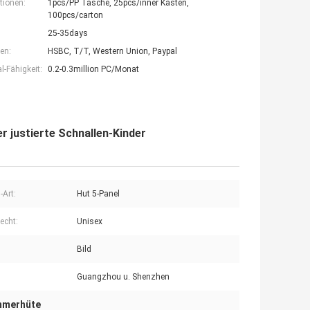
tionen:
1pcs/PP Tasche, 25pcs/inner Kasten,
100pcs/carton
25-35days
en:
HSBC, T/T, Western Union, Paypal
-Fähigkeit:
0.2-0.3million PC/Monat
 justierte Schnallen-Kinder
-Art:
Hut 5-Panel
echt:
Unisex
Bild
Guangzhou u. Shenzhen
mmerhüte