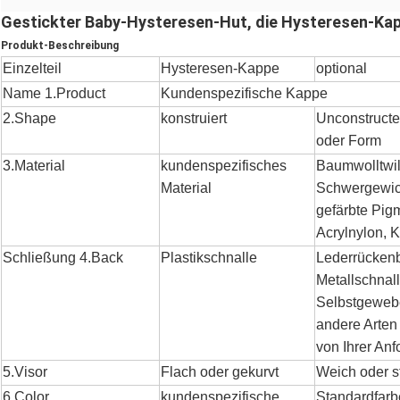
Gestickter Baby-Hysteresen-Hut, die Hysteresen-Kapp
Produkt-Beschreibung
Einzelteil
Hysteresen-Kappe
optional
Name 1.Product
Kundenspezifische Kappe
2.Shape
konstruiert
Unconstructe
oder Form
3.Material
kundenspezifisches
Baumwolltwi
Material
Schwergewich
gefärbte Pigm
Acrylnylon, 
Schließung 4.Back
Plastikschnalle
Lederrückenb
Metallschnal
Selbstgewebe
andere Arten
von Ihrer An
5.Visor
Flach oder gekurvt
Weich oder s
6.Color
kundenspezifische
Standardfarbe