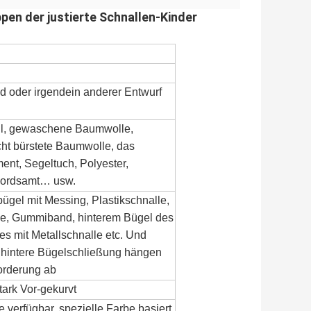
en der justierte Schnallen-Kinder
d oder irgendein anderer Entwurf
ll, gewaschene Baumwolle,
t bürstete Baumwolle, das
ent, Segeltuch, Polyester,
Kordsamt… usw.
ügel mit Messing, Plastikschnalle,
le, Gummiband, hinterem Bügel des
s mit Metallschnalle etc. Und
 hintere Bügelschließung hängen
forderung ab
tark Vor-gekurvt
 verfügbar, spezielle Farbe basiert