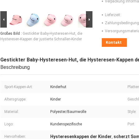
Verpackung Informa
Lieferzeit:
Zahlungsbedingung
Versorgungsmaterial
Großes Bild :
Gestickter Baby-Hysteresen-Hut, die
Hysteresen-Kappen der justierte Schnallen-Kinder
Kontakt
Gestickter Baby-Hysteresen-Hut, die Hysteresen-Kappen der
Beschreibung
Sport-Kappen-Art:
Kinderhut
Platten
Altersgruppe:
Kinder
Geschl
Material:
Polyester/Baumwolle
Style:
Logo:
Kundenspezifische
Port:
Hysteresenkappen der Kinder
scherzt So
Hervorheben:
,