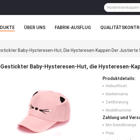
ODUKTE
ÜBER UNS
FABRIK-AUSFLUG
QUALITÄTSKONTR
N
FÄLLE
stickter Baby-Hysteresen-Hut, Die Hysteresen-Kappen Der Justierte 
Gestickter Baby-Hysteresen-Hut, die Hysteresen-Kapp
Produktdetails:
Herkunftsort:
Markenname:
Zertifizierung:
Modellnummer:
Zahlung und Vers
Min Bestellmenge:
Preis: