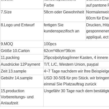
Farbe
auf pantone 
7.Size
58cm oder Gewohnheit
Normalerweis
60cm für Er
8.Logo und Entwurf
fertigen Sie
Drucken, Hit
kundenspezifisch an
gesponnener 
appliqué, ect
9.MOQ
100pcs
Größe 10.Carton
62cm*48cm*36cm
11.packing
25pcs/polybag/inner Kasten, 4 innere
Ausdrücke 12Payment
T/T, L/C, Western Union, paypal
Zeit 13.sample
4~7 Tage nachdem wir Ihre Beispiel
Gebühr 14.sample
USD 30-50$ für pro Stück. wir bringe
einmal Sie Platzauftrag zurück
15.production
Ungefähr 30 Tage nach dem bestätigt
Vorbereitungs- und
Anlaufzeit