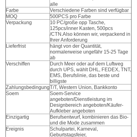
alle
Farbe
Verschiedene Farben sind verfügbar
MOQ
500PCS pro Farbe
Verpackung
10 PC/große opp Tasche,
125pcs/inner Kasten, 500pcs
/CTN.Also können wir, verpackend in
Ihrer Anforderung
Lieferfrist
hängt von der Quantität,
normalerweise ungefähr 15-25 Tage
ab
Verschiffen
Durch Meer oder auf dem Luftweg
durch UPS, wählt DHL, FEDEX, TNT,
EMS, Berufslinie, das beste und
billigste
Zahlungsbedingung
T/T, Western Union, Bankkonto
Soem
Soem-Service
angeboten/Dienstleistung im
Designbereich angeboten/Käufer-
Aufkleber angeboten
Einzigartig
Berufsentwurf, kombinieren das Bio-
und die Mode zusammen
Ereignis
Schulpartei, Karneval,
Geburtstagsfeier,