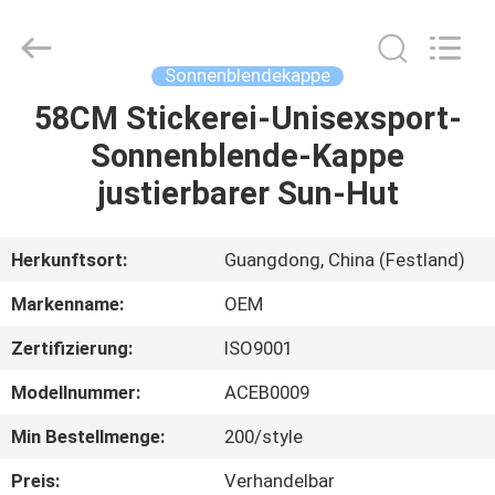
Headwear
Manufacturing
Co.,
Ltd..
All
Sonnenblendekappe
Rights
Reserved.
58CM Stickerei-Unisexsport-
HAUS
Sonnenblende-Kappe
PRODUKTE
justierbarer Sun-Hut
ÜBER
Herkunftsort:
Guangdong, China (Festland)
UNS
Markenname:
OEM
Zertifizierung:
ISO9001
FABRIK-
Modellnummer:
ACEB0009
AUSFLUG
Min Bestellmenge:
200/style
QUALITÄTSKONTROLLE
Preis:
Verhandelbar