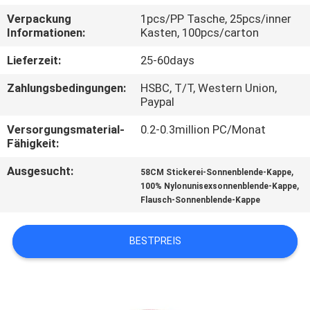
Verpackung
1pcs/PP Tasche, 25pcs/inner
TRETEN
Informationen:
Kasten, 100pcs/carton
SIE
Lieferzeit:
25-60days
MIT
Zahlungsbedingungen:
HSBC, T/T, Western Union,
UNS
Paypal
IN
Versorgungsmaterial-
0.2-0.3million PC/Monat
Fähigkeit:
VERBINDUNG
Ausgesucht:
,
58CM Stickerei-Sonnenblende-Kappe
,
100% Nylonunisexsonnenblende-Kappe
NACHRICHTEN
Flausch-Sonnenblende-Kappe
FÄLLE
BESTPREIS
SITEMAP