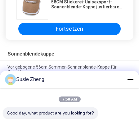
58CM Stickerei-Unisexsport-
Sonnenblende-Kappe justierbarer
Sun-Hut
Fortsetzen
Sonnenblendekappe
Vor gebogene 56cm Sommer-Sonnenblende-Kappe für
Schattierung
Susie Zheng
Sommer-Sport-Sonnenblende-Hut-justierbare strickende
leere Spitzenbaseballmützen im Freien
7:58 AM
58CM Stickerei-Unisexsport-Sonnenblende-Kappe justierbarer
Sun-Hut
Good day, what product are you looking for?
Beliebte Kategorien
Alle