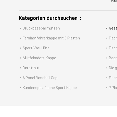
Pag
Kategorien durchsuchen：
Druckbaseballmützen
Gest
Fernlastfahrerkappe mit 5 Platten
Flac
Sport-Vati-Hüte
Fisc
Militärkadett-Kappe
Boon
Baretthut
Die 
6 Panel Baseball Cap
Flac
Kundenspezifische Sport-Kappe
7 Pl