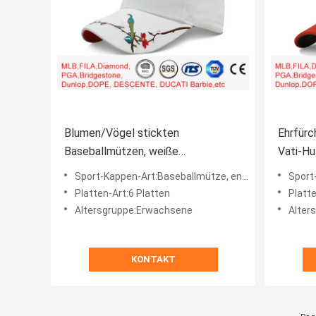
Blumen/Vögel stickten
Ehrfürc
Baseballmützen, weiße
Vati-H
Baumwollsegeltuch-Baseball-
kundens
Sport-Kappen-Art:Baseballmütze, entspannte Kappe
Sport-K
Mütze
Sticker
Platten-Art:6 Platten
Platte
Altersgruppe:Erwachsene
Alter
KONTAKT