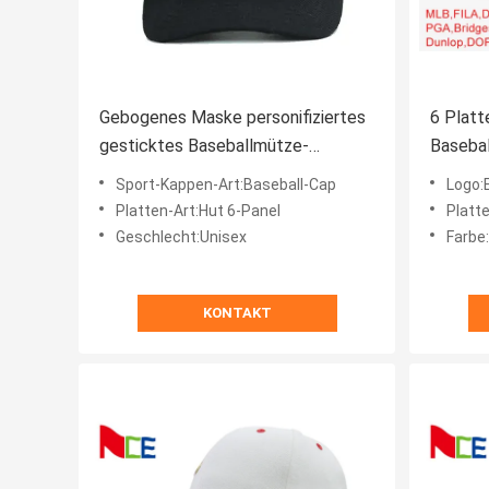
Gebogenes Maske personifiziertes
6 Platt
gesticktes Baseballmütze-
Basebal
ledernes Material
justier
Sport-Kappen-Art:Baseball-Cap
Logo:
Platten-Art:Hut 6-Panel
Platte
Geschlecht:Unisex
Farbe
KONTAKT