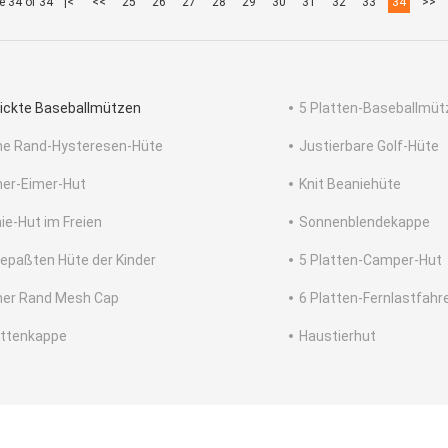
e 34 of 34
|<
<<
25
26
27
28
29
30
31
32
33
34
>>
ickte Baseballmützen
5 Platten-Baseballmüt
he Rand-Hysteresen-Hüte
Justierbare Golf-Hüte
her-Eimer-Hut
Knit Beaniehüte
ie-Hut im Freien
Sonnenblendekappe
gepaßten Hüte der Kinder
5 Platten-Camper-Hut
her Rand Mesh Cap
6 Platten-Fernlastfahr
attenkappe
Haustierhut