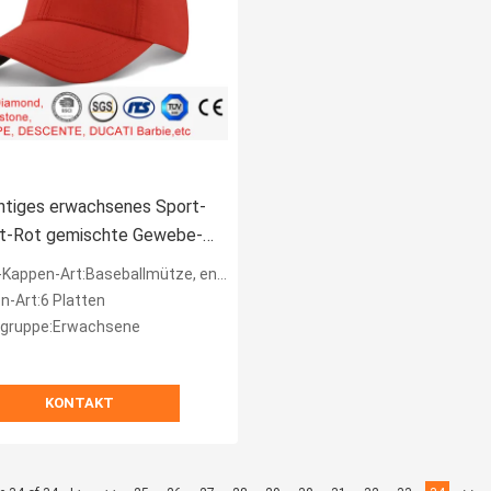
htiges erwachsenes Sport-
ut-Rot gemischte Gewebe-
pezifische Flecken-
appen-Art:Baseballmütze, entspannte Kappe
ei
n-Art:6 Platten
sgruppe:Erwachsene
KONTAKT