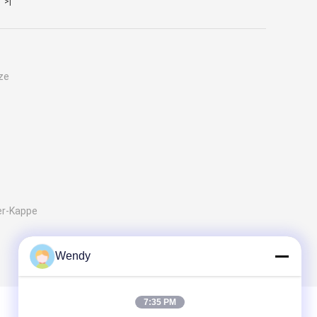
>|
ze
er-Kappe
Wendy
7:35 PM