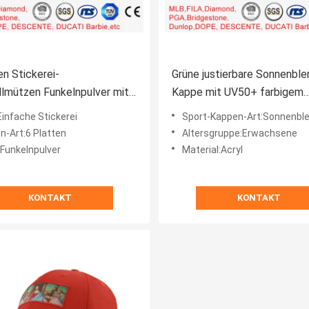
en Stickerei-
Grüne justierbare Sonnenble
lmützen Funkelnpulver mit
Kappe mit UV50+ farbigem
barem
Jacquardwebstuhl-elastisc
Einfache Stickerei
Sport-Kappen-Art:Sonnenble
Band
n-Art:6 Platten
Altersgruppe:Erwachsene
:Funkelnpulver
Material:Acryl
KONTAKT
KONTAKT