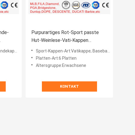
nde-
Purpurartiges Rot-Sport passte
Hut-Weinlese-Vati-Kappen
hem
Sonnenschutz gebogene Pleuche-
ndekappe
Sport-Kappen-Art:Vatikappe; Baseballmütze
Art
Platten-Art:6 Platten
Altersgruppe:Erwachsene
KONTAKT