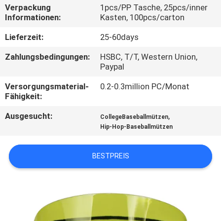
Verpackung
1pcs/PP Tasche, 25pcs/inner
Informationen:
Kasten, 100pcs/carton
TRETEN
SIE
Lieferzeit:
25-60days
MIT
Zahlungsbedingungen:
HSBC, T/T, Western Union,
Paypal
UNS
IN
Versorgungsmaterial-
0.2-0.3million PC/Monat
Fähigkeit:
VERBINDUNG
Ausgesucht:
,
CollegeBaseballmützen
Hip-Hop-Baseballmützen
NACHRICHTEN
BESTPREIS
FÄLLE
SITEMAP