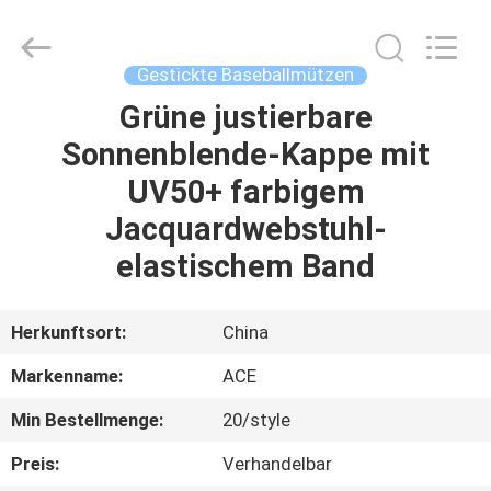
Headwear
Manufacturing
Co.,
Ltd..
All
Gestickte Baseballmützen
Rights
Reserved.
Grüne justierbare
HAUS
Sonnenblende-Kappe mit
PRODUKTE
UV50+ farbigem
Jacquardwebstuhl-
ÜBER
elastischem Band
UNS
Herkunftsort:
China
FABRIK-
Markenname:
ACE
AUSFLUG
Min Bestellmenge:
20/style
QUALITÄTSKONTROLLE
Preis:
Verhandelbar