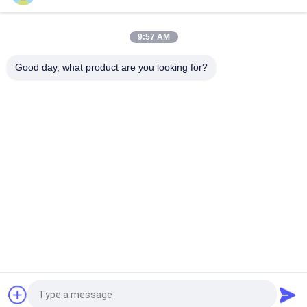
Platten-Baseballmütze-fester klassischer sechs Platten-
unstrukturierter Vati-Hut 100% des Polyester-6
9:57 AM
Fernlastfahrer gebogene Platten-Vati-Kappe des Rand-sechs
stickte USA-Logo
Good day, what product are you looking for?
Beliebte Kategorien
Alle
Gestickte 
Druckbaseballmützen
Baseballmützen
5 Platten-
Fernlastfahrerkappe 
Baseballmütze
Mit 5 Platten
Flache Rand-
Justierbare Golf-
Hysteresen-Hüte
Hüte
Sport-Vati-Hüte
Fischer-Eimer-Hut
Fordern Sie ein Angebot