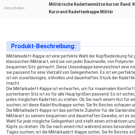
Militärische Kadettenmütze kurzer Rand
M
,
Hervorheben:
Kurzrand Kadettenkappe Militär
Produkt-Beschreibung:
Militärkadett-Kappe ist eine perfekte Wahl der Kopfbedeckung für
klassischen Militärart, wird sie von jeder Baumwolle, von Polyest
bequemen Sitz gemacht. Diese Unisexkappe kennzeichnet eine mi
sie passend für eine Vielzahl von Gelegenheiten. Es ist ein perfekt
ist ein zuverlässiges, stilvolles und dauerhaftes Stück der Kadet
macht.
Die Militärkadett-Kappe ist entworfen, um für maximalen Komfort l
justierbaren Sitz ist es für alle Hauptgrößen passend. Es ist sich
jedes möglichen Kadetten zu stehen. Ob Sie nach einem Hut für ein
suchen, ist diese Kadetthutkappe sicher, Sie Ihr Bestes schauen u
Die Militärkadett-Kappe ist das perfekte Zubehör für die Garderob
Militärart zu seinem bequemen und dauerhaften Gewebe, ist es siche
Wahl für jede mögliche Gelegenheit und stellt einen attraktiven und
Köpfe zu drehen. Ob Sie nach einem Hut während eines besonderen
Tages suchen, ist die Militärkadett-Kappe sicher, Sie Ihr Bestes s