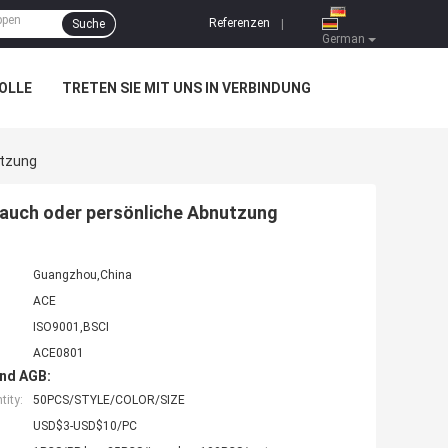
Referenzen
Suche
|
German
OLLE
TRETEN SIE MIT UNS IN VERBINDUNG
utzung
rauch oder persönliche Abnutzung
Guangzhou,China
ACE
ISO9001,BSCI
ACE0801
nd AGB:
ity:
50PCS/STYLE/COLOR/SIZE
USD$3-USD$10/PC