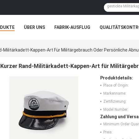
ODUKTE
ÜBER UNS
FABRIK-AUSFLUG
QUALITÄTSKONTR
N
FÄLLE
d-Militärkadett-Kappen-Art Für Militärgebrauch Oder Persönliche Abn
Kurzer Rand-Militärkadett-Kappen-Art für Militärgeb
Produktdetails:
Place of Origin:
Markenname:
Zertifizierung:
Model Number:
Zahlung und Versa
Minimum Order Quant
Preis: