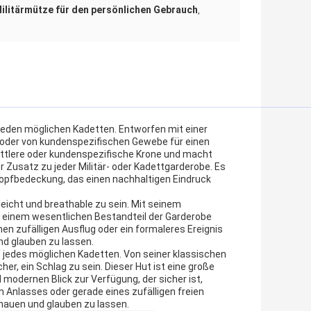
ilitärmütze für den persönlichen Gebrauch
,
 jeden möglichen Kadetten. Entworfen mit einer
er oder von kundenspezifischen Gewebe für einen
ttlere oder kundenspezifische Krone und macht
er Zusatz zu jeder Militär- oder Kadettgarderobe. Es
tkopfbedeckung, das einen nachhaltigen Eindruck
eicht und breathable zu sein. Mit seinem
er, einem wesentlichen Bestandteil der Garderobe
en zufälligen Ausflug oder ein formaleres Ereignis
nd glauben zu lassen.
e jedes möglichen Kadetten. Von seiner klassischen
r, ein Schlag zu sein. Dieser Hut ist eine große
 modernen Blick zur Verfügung, der sicher ist,
 Anlasses oder gerade eines zufälligen freien
chauen und glauben zu lassen.