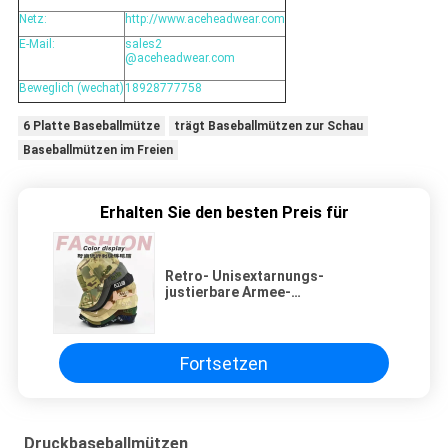
Netz:
http://www.aceheadwear.com
E-Mail:
sales2
@aceheadwear.com
Beweglich (wechat)
18928777758
6 Platte Baseballmütze
trägt Baseballmützen zur Schau
Baseballmützen im Freien
Erhalten Sie den besten Preis für
Retro- Unisextarnungs-
justierbare Armee-
Militärbaseballmütze-Kurven-
Rand-Anglerhut
Fortsetzen
Druckbaseballmützen