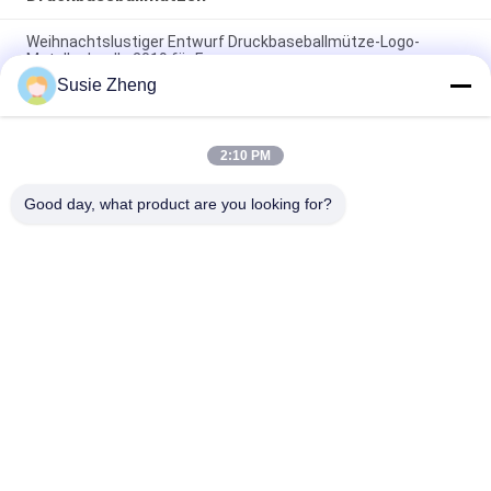
Weihnachtslustiger Entwurf Druckbaseballmütze-Logo-
Metallschnalle 2019 für Frauen
Susie Zheng
Kundenspezifische 6 Platten-Muster-Sport-Baseballmütze
kurvte die konstruierte Rand-Baumwolle 100%
2:10 PM
Kappengolfsport-Hutkappen der Baseballmütze des
Werbegeschenks cap100% Baumwollvolle
Good day, what product are you looking for?
Beliebte Kategorien
Alle
Gestickte 
Druckbaseballmützen
Baseballmützen
5 Platten-
Fernlastfahrerkappe 
Baseballmütze
Mit 5 Platten
Flache Rand-
Justierbare Golf-
Hysteresen-Hüte
Hüte