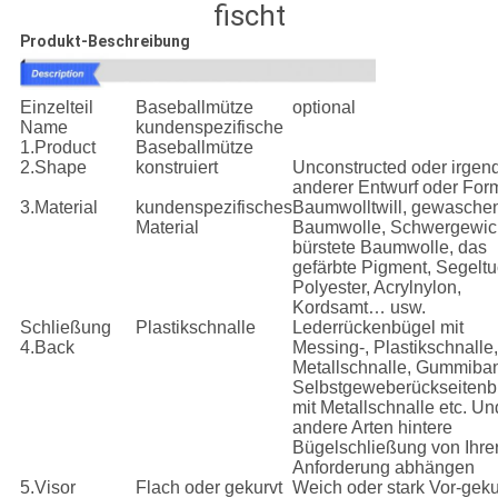
fischt
Produkt-Beschreibung
Einzelteil
Baseballmütze
optional
Name
kundenspezifische
1.Product
Baseballmütze
2.Shape
konstruiert
Unconstructed oder irgen
anderer Entwurf oder For
3.Material
kundenspezifisches
Baumwolltwill, gewasche
Material
Baumwolle, Schwergewic
bürstete Baumwolle, das
gefärbte Pigment, Segeltu
Polyester, Acrylnylon,
Kordsamt… usw.
Schließung
Plastikschnalle
Lederrückenbügel mit
4.Back
Messing-, Plastikschnalle,
Metallschnalle, Gummiba
Selbstgeweberückseitenb
mit Metallschnalle etc. Un
andere Arten hintere
Bügelschließung von Ihre
Anforderung abhängen
5.Visor
Flach oder gekurvt
Weich oder stark Vor-geku