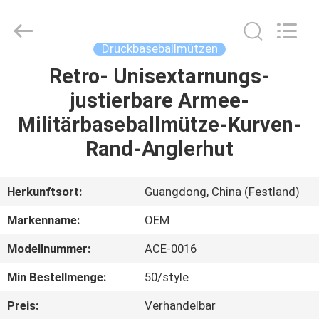
Headwear
Manufacturing
Co.,
Ltd..
All
Druckbaseballmützen
Rights
Reserved.
Retro- Unisextarnungs-
HAUS
justierbare Armee-
PRODUKTE
Militärbaseballmütze-Kurven-
Rand-Anglerhut
ÜBER
UNS
Herkunftsort:
Guangdong, China (Festland)
Markenname:
OEM
FABRIK-
Modellnummer:
ACE-0016
AUSFLUG
Min Bestellmenge:
50/style
QUALITÄTSKONTROLLE
Preis:
Verhandelbar