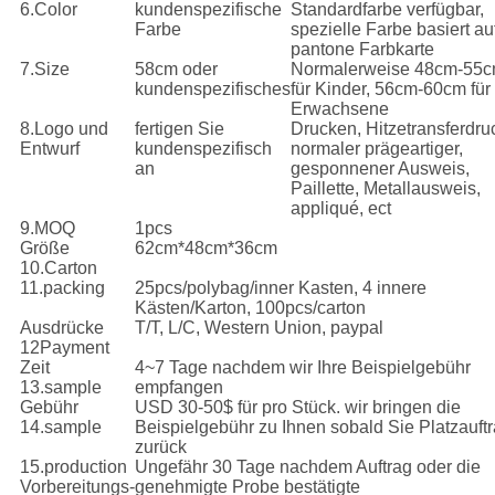
6.Color
kundenspezifische
Standardfarbe verfügbar,
Farbe
spezielle Farbe basiert au
pantone Farbkarte
7.Size
58cm oder
Normalerweise 48cm-55
kundenspezifisches
für Kinder, 56cm-60cm für
Erwachsene
8.Logo und
fertigen Sie
Drucken, Hitzetransferdru
Entwurf
kundenspezifisch
normaler prägeartiger,
an
gesponnener Ausweis,
Paillette, Metallausweis,
appliqué, ect
9.MOQ
1pcs
Größe
62cm*48cm*36cm
10.Carton
11.packing
25pcs/polybag/inner Kasten, 4 innere
Kästen/Karton, 100pcs/carton
Ausdrücke
T/T, L/C, Western Union, paypal
12Payment
Zeit
4~7 Tage nachdem wir Ihre Beispielgebühr
13.sample
empfangen
Gebühr
USD 30-50$ für pro Stück. wir bringen die
14.sample
Beispielgebühr zu Ihnen sobald Sie Platzauft
zurück
15.production
Ungefähr 30 Tage nachdem Auftrag oder die
Vorbereitungs-
genehmigte Probe bestätigte