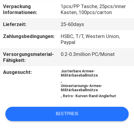
Verpackung
1pcs/PP Tasche, 25pcs/inner
TRETEN
Informationen:
Kasten, 100pcs/carton
SIE
Lieferzeit:
25-60days
MIT
Zahlungsbedingungen:
HSBC, T/T, Western Union,
UNS
Paypal
IN
Versorgungsmaterial-
0.2-0.3million PC/Monat
Fähigkeit:
VERBINDUNG
Ausgesucht:
Justierbare Armee-
Militärbaseballmütze
,
NACHRICHTEN
Unisextarnungs-Armee-
Militärbaseballmütze
,
Retro- Kurven-Rand-Anglerhut
FÄLLE
BESTPREIS
SITEMAP