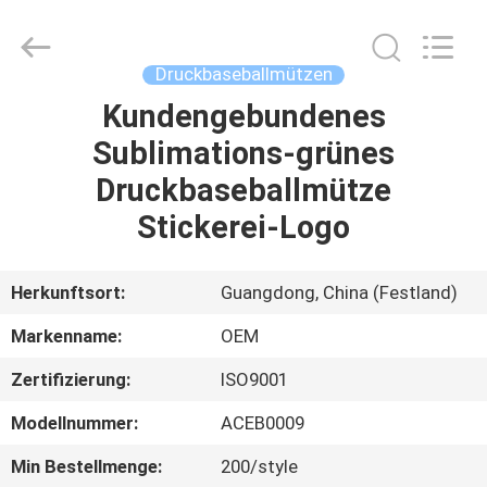
Headwear
Manufacturing
Co.,
Ltd..
All
Druckbaseballmützen
Rights
Reserved.
Kundengebundenes
HAUS
Sublimations-grünes
PRODUKTE
Druckbaseballmütze
Stickerei-Logo
ÜBER
UNS
Herkunftsort:
Guangdong, China (Festland)
Markenname:
OEM
FABRIK-
Zertifizierung:
ISO9001
AUSFLUG
Modellnummer:
ACEB0009
QUALITÄTSKONTROLLE
Min Bestellmenge:
200/style