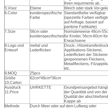
Ihren requirments ab.
5.Visor
Ebene
Weich oder stark Vor-gek
6.Color
kundenspezifische
Standardfarbe verfügbar
Farbe
(spezielle Farben verfügb
auf Anfrage, basiert auf
pantone Farbkarte)
7.Size
58cm oder
Normalerweise 48cm-55
kundenspezifisches
für Kinder, 56cm-60cm für
Erwachsene
8.Logo und
meltal und
Druck-, Hitzetransferdruck
Entwurf
Lederflicken
Applikations-Stickerei,
Lederflicken der Stickerei
gesponnenen Fleckens,
Metallfleckens, Filzapplik
etc.
9.MOQ
25pcs
Größe
62cm*48cm*36cm
10.Carton
Ausdruck
UHRKETTE
Grundpreisangebot hängt
11.Price
der Quantität und von der
Qualität der abschließen
Kappe ab
Methode
Durch Meer oder auf dem Luftweg oder