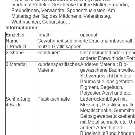
hindurch! Perfekte Geschenke für Ihre Mutter, Freundin,
Freundinnen, Verwandte, Sportenthusiasten. Am
Muttertag der Tag des Mädchens, Valentinstag,
Weihnachten, Geburtstag…
Informationen:
Einzelteil
Inhalt
optional
Name
Gewohnheit sublimierte Druckmannbaseball-
1.Product
mütze-Graffitikappen
2.Shape
konstruiert
Unconstructed oder irgen
anderer Entwurf oder Fo
3.Material
kundenspezifisches
Anderes Material: Bio-
Material
gewaschene Baumwolle,
Schwergewicht bürstete
Baumwolle, das gefärbte
Pigment, Segeltuch,
Polyester, Acryl und etc.
Schließung
Plastikschnalle
Lederrückenbügel mit
4.Back
Messing-, Plastikschnalle
Metallschnalle, Gummiba
Selbstgeweberückseiten
mit Metallschnalle etc. U
andere Arten hintere
Bügelschließung hängen