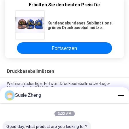
Erhalten Sie den besten Preis für
Kundengebundenes Sublimations-
grünes Druckbaseballmütze
Stickerei-Logo
Fortsetzen
Druckbaseballmützen
Weihnachtslustiger Entwurf Druckbaseballmütze-Logo-
Metallschnalle 2019 für Frauen
Susie Zheng
Kundenspezifische 6 Platten-Muster-Sport-Baseballmütze
kurvte die konstruierte Rand-Baumwolle 100%
3:22 AM
Kappengolfsport-Hutkappen der Baseballmütze des
Werbegeschenks cap100% Baumwollvolle
Good day, what product are you looking for?