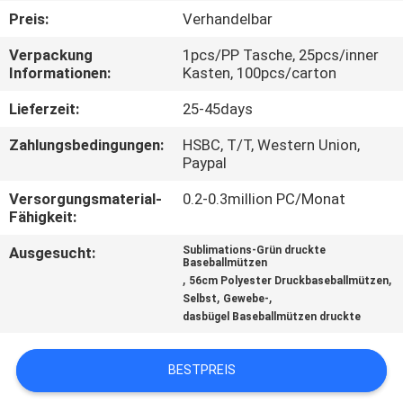
Preis:
Verhandelbar
TRETEN
Verpackung
1pcs/PP Tasche, 25pcs/inner
SIE
Informationen:
Kasten, 100pcs/carton
MIT
Lieferzeit:
25-45days
UNS
Zahlungsbedingungen:
HSBC, T/T, Western Union,
IN
Paypal
VERBINDUNG
Versorgungsmaterial-
0.2-0.3million PC/Monat
Fähigkeit:
NACHRICHTEN
Ausgesucht:
Sublimations-Grün druckte
Baseballmützen
,
,
56cm Polyester Druckbaseballmützen
,
,
Selbst
Gewebe-
FÄLLE
dasbügel Baseballmützen druckte
SITEMAP
BESTPREIS