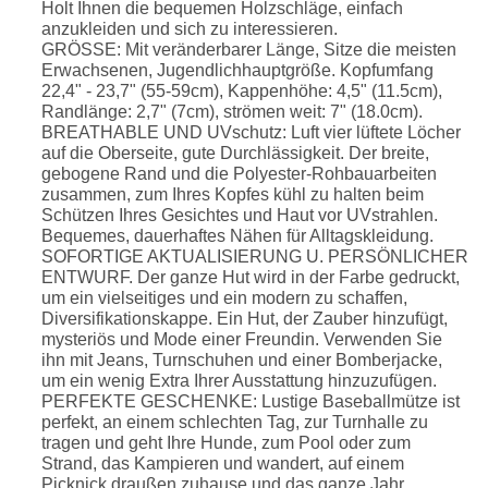
Holt Ihnen die bequemen Holzschläge, einfach
anzukleiden und sich zu interessieren.
GRÖSSE: Mit veränderbarer Länge, Sitze die meisten
Erwachsenen, Jugendlichhauptgröße. Kopfumfang
22,4" - 23,7" (55-59cm), Kappenhöhe: 4,5" (11.5cm),
Randlänge: 2,7" (7cm), strömen weit: 7" (18.0cm).
BREATHABLE UND UVschutz: Luft vier lüftete Löcher
auf die Oberseite, gute Durchlässigkeit. Der breite,
gebogene Rand und die Polyester-Rohbauarbeiten
zusammen, zum Ihres Kopfes kühl zu halten beim
Schützen Ihres Gesichtes und Haut vor UVstrahlen.
Bequemes, dauerhaftes Nähen für Alltagskleidung.
SOFORTIGE AKTUALISIERUNG U. PERSÖNLICHER
ENTWURF. Der ganze Hut wird in der Farbe gedruckt,
um ein vielseitiges und ein modern zu schaffen,
Diversifikationskappe. Ein Hut, der Zauber hinzufügt,
mysteriös und Mode einer Freundin. Verwenden Sie
ihn mit Jeans, Turnschuhen und einer Bomberjacke,
um ein wenig Extra Ihrer Ausstattung hinzuzufügen.
PERFEKTE GESCHENKE: Lustige Baseballmütze ist
perfekt, an einem schlechten Tag, zur Turnhalle zu
tragen und geht Ihre Hunde, zum Pool oder zum
Strand, das Kampieren und wandert, auf einem
Picknick draußen zuhause und das ganze Jahr