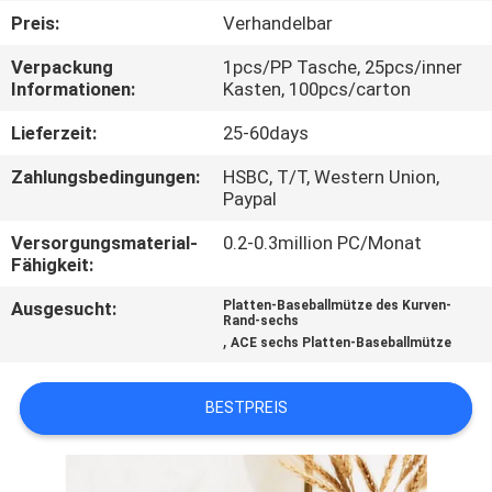
Preis:
Verhandelbar
TRETEN
Verpackung
1pcs/PP Tasche, 25pcs/inner
SIE
Informationen:
Kasten, 100pcs/carton
MIT
Lieferzeit:
25-60days
UNS
Zahlungsbedingungen:
HSBC, T/T, Western Union,
IN
Paypal
VERBINDUNG
Versorgungsmaterial-
0.2-0.3million PC/Monat
Fähigkeit:
NACHRICHTEN
Ausgesucht:
Platten-Baseballmütze des Kurven-
Rand-sechs
,
ACE sechs Platten-Baseballmütze
FÄLLE
BESTPREIS
SITEMAP