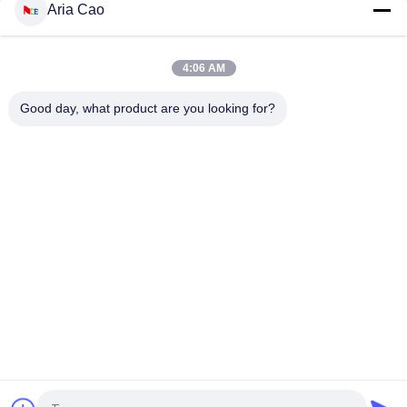
Aria Cao
Kundenspezifische 6 Platten-Muster-Sport-Baseballmütze
kurvte die konstruierte Rand-Baumwolle 100%
4:06 AM
Kappengolfsport-Hutkappen der Baseballmütze des
Werbegeschenks cap100% Baumwollvolle
Good day, what product are you looking for?
Beliebte Kategorien
Alle
Gestickte 
Druckbaseballmützen
Baseballmützen
5 Platten-
Fernlastfahrerkappe 
Baseballmütze
Mit 5 Platten
Flache Rand-
Justierbare Golf-
Hysteresen-Hüte
Hüte
Sport-Vati-Hüte
Fischer-Eimer-Hut