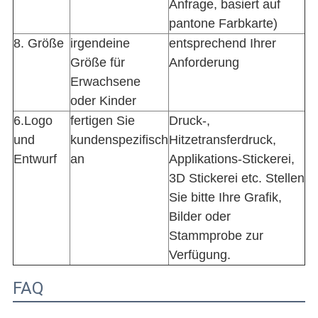
Anfrage, basiert auf
pantone Farbkarte)
8. Größe
irgendeine
entsprechend Ihrer
Größe für
Anforderung
Erwachsene
oder Kinder
6.Logo
fertigen Sie
Druck-,
und
kundenspezifisch
Hitzetransferdruck,
Entwurf
an
Applikations-Stickerei,
3D Stickerei etc. Stellen
Sie bitte Ihre Grafik,
Bilder oder
Stammprobe zur
Verfügung.
FAQ