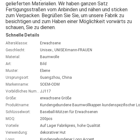
gelieferten Materialien. Wir haben ganzen Satz 
Fertigungsstraßen vom Anbinden und nähen und sticken 
zum Verpacken. Begrüßen Sie Sie, um unsere Fabrik zu 
besichtigen und zum Haben einer Möglichkeit vorwärts zu 
schauen, Sie zu dienen.
Schnelle Details
Altersklasse:
Erwachsene
Geschlecht:
Unisex-, UNISEXmann-FRAUEN
Material:
Baumwolle
Art:
Bild
Muster:
Ebene
Ursprungsort:
Guangzhou, China
Markenname:
SOEM-ODM
Vorbildliches Number:
JJ117
Größe:
erwachsene Größe
Produktname:
Schlüsselwort:
Baseball-Mützen für Erwachsenen
MOQ:
200pcs
Vorteile:
Auf Lager Fabrikpreis, hohe Qualität
Verwendung:
dekorativer Hut
Logo:
Kundengebundener Logo Accept