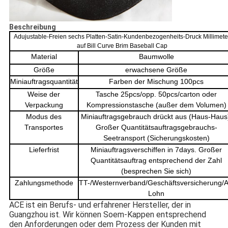
Beschreibung
Adujustable-Freien sechs Platten-Satin-Kundenbezogenheits-Druck Millimete
auf Bill Curve Brim Baseball Cap
Material
Baumwolle
Größe
erwachsene Größe
Miniauftragsquantität
Farben der Mischung 100pcs
Weise der
Tasche 25pcs/opp. 50pcs/carton oder
Verpackung
Kompressionstasche (außer dem Volumen)
Modus des
Miniauftragsgebrauch drückt aus (Haus-Haus
Transportes
Großer Quantitätsauftragsgebrauchs-
Seetransport (Sicherungskosten)
Lieferfrist
Miniauftragsverschiffen in 7days. Großer
Quantitätsauftrag entsprechend der Zahl
(besprechen Sie sich)
Zahlungsmethode
TT-/Westernverband/Geschäftsversicherung/Al
Lohn
ACE ist ein Berufs- und erfahrener Hersteller, der in 
Guangzhou ist. Wir können Soem-Kappen entsprechend 
den Anforderungen oder dem Prozess der Kunden mit 