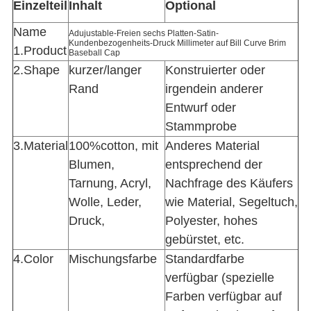
Einzelteil
Inhalt
Optional
Name
Adujustable-Freien sechs Platten-Satin-
Kundenbezogenheits-Druck Millimeter auf Bill Curve Brim
1.Product
Baseball Cap
2.Shape
kurzer/langer
Konstruierter oder
Rand
irgendein anderer
Entwurf oder
Stammprobe
3.Material
100%cotton, mit
Anderes Material
Blumen,
entsprechend der
Tarnung, Acryl,
Nachfrage des Käufers
Wolle, Leder,
wie Material, Segeltuch,
Druck,
Polyester, hohes
gebürstet, etc.
4.Color
Mischungsfarbe
Standardfarbe
verfügbar (spezielle
Farben verfügbar auf