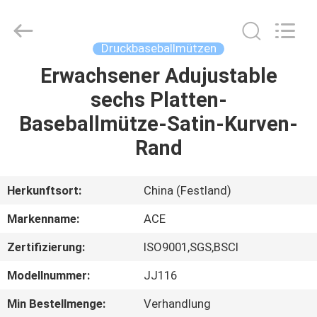
Headwear
Manufacturing
Co.,
Ltd..
All
Druckbaseballmützen
Rights
Reserved.
Erwachsener Adujustable
HAUS
sechs Platten-
PRODUKTE
Baseballmütze-Satin-Kurven-
Rand
ÜBER
UNS
Herkunftsort:
China (Festland)
Markenname:
ACE
FABRIK-
Zertifizierung:
ISO9001,SGS,BSCI
AUSFLUG
Modellnummer:
JJ116
QUALITÄTSKONTROLLE
Min Bestellmenge:
Verhandlung