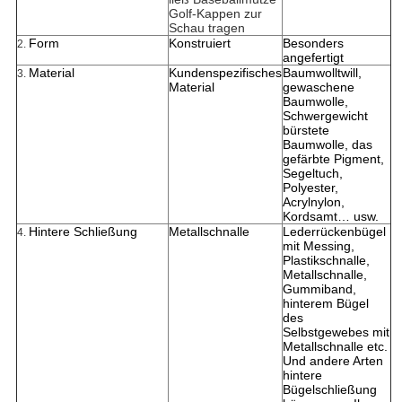
Golf-Kappen zur
Schau tragen
Form
Konstruiert
Besonders
2.
angefertigt
Material
Kundenspezifisches
Baumwolltwill,
3.
Material
gewaschene
Baumwolle,
Schwergewicht
bürstete
Baumwolle, das
gefärbte Pigment,
Segeltuch,
Polyester,
Acrylnylon,
Kordsamt… usw.
Hintere Schließung
Metallschnalle
Lederrückenbügel
4.
mit Messing,
Plastikschnalle,
Metallschnalle,
Gummiband,
hinterem Bügel
des
Selbstgewebes mit
Metallschnalle etc.
Und andere Arten
hintere
Bügelschließung