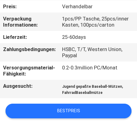
Preis:
Verhandelbar
TRETEN
Verpackung
1pcs/PP Tasche, 25pcs/inner
SIE
Informationen:
Kasten, 100pcs/carton
MIT
Lieferzeit:
25-60days
UNS
Zahlungsbedingungen:
HSBC, T/T, Western Union,
IN
Paypal
VERBINDUNG
Versorgungsmaterial-
0.2-0.3million PC/Monat
Fähigkeit:
NACHRICHTEN
Ausgesucht:
,
Jugend gepaßte Baseball-Mützen
FahrradBaseballmütze
FÄLLE
BESTPREIS
SITEMAP