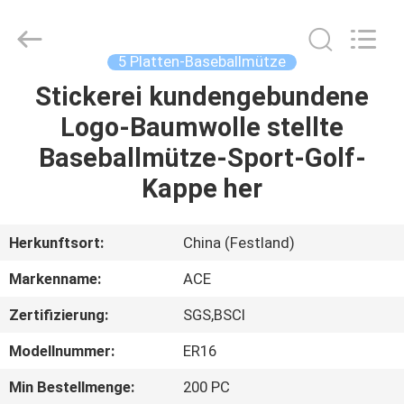
Headwear
Manufacturing
Co.,
Ltd..
All
5 Platten-Baseballmütze
Rights
Reserved.
Stickerei kundengebundene
HAUS
Logo-Baumwolle stellte
PRODUKTE
Baseballmütze-Sport-Golf-
Kappe her
ÜBER
UNS
Herkunftsort:
China (Festland)
Markenname:
ACE
FABRIK-
Zertifizierung:
SGS,BSCI
AUSFLUG
Modellnummer:
ER16
QUALITÄTSKONTROLLE
Min Bestellmenge:
200 PC