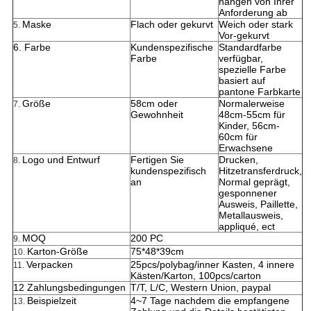
hängen von Ihrer
Anforderung ab
Maske
Flach oder gekurvt
Weich oder stark
5.
Vor-gekurvt
6. Farbe
Kundenspezifische
Standardfarbe
Farbe
verfügbar,
spezielle Farbe
basiert auf
pantone Farbkarte
Größe
58cm oder
Normalerweise
7.
Gewohnheit
48cm-55cm für
Kinder, 56cm-
60cm für
Erwachsene
Logo und Entwurf
Fertigen Sie
Drucken,
8.
kundenspezifisch
Hitzetransferdruck,
an
Normal geprägt,
gesponnener
Ausweis, Paillette,
Metallausweis,
appliqué, ect
MOQ
200 PC
9.
Karton-Größe
75*48*39cm
10.
Verpacken
25pcs/polybag/inner Kasten, 4 innere
11.
Kästen/Karton, 100pcs/carton
12 Zahlungsbedingungen
T/T, L/C, Western Union, paypal
Beispielzeit
4~7 Tage nachdem die empfangene
13.