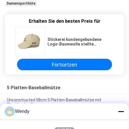
Damensporthüte
Erhalten Sie den besten Preis für
Stickerei kundengebundene
Logo-Baumwolle stellte
Baseballmütze-Sport-Golf-Kappe
her
Fortsetzen
5 Platten-Baseballmütze
Unconstructed 58cm 5 Platten-Baseballmütze mit
Plastikschnalle
Wendy
Personifizierte der Stickerei-5 Größe Platten-Baseballmütze-
Vati-des Hut-56-60CM