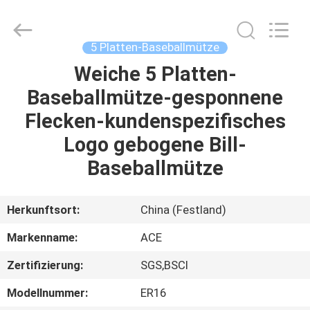
Headwear
Manufacturing
Co.,
Ltd..
All
5 Platten-Baseballmütze
Rights
Reserved.
Weiche 5 Platten-
HAUS
Baseballmütze-gesponnene
PRODUKTE
Flecken-kundenspezifisches
Logo gebogene Bill-
ÜBER
Baseballmütze
UNS
Herkunftsort:
China (Festland)
FABRIK-
Markenname:
ACE
AUSFLUG
Zertifizierung:
SGS,BSCI
QUALITÄTSKONTROLLE
Modellnummer:
ER16