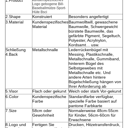
1.Product
kundenspezifisches
Logo gebogene Bill-
Baseballmütze-Sport-
Hüte Bsci
2.Shape
Konstruiert
Besonders angefertigt
3.Material
Kundenspezifisches
Baumwolltwill, gewaschene
Material
Baumwolle, Schwergewicht
bürstete Baumwolle, das
gefärbte Pigment, Segeltuch,
Polyester, Acrylnylon,
Kordsamt… usw.
Schließung
Metallschnalle
Lederrückenbügel mit
4.Back
Messing, Plastikschnalle,
Metallschnalle, Gummiband,
hinterem Bügel des
Selbstgewebes mit
Metallschnalle etc. Und
andere Arten hintere
Bügelschließung hängen von
Ihrer Anforderung ab
5.Visor
Flach oder gekurvt
Weich oder stark Vor-gekurvt
6.Color
Kundenspezifische
Standardfarbe verfügbar,
Farbe
spezielle Farbe basiert auf
pantone Farbkarte
7.Size
58cm oder
Normalerweise 48cm-55cm
Gewohnheit
für Kinder, 56cm-60cm für
Erwachsene
8.Logo und
Fertigen Sie
Drucken, Hitzetransferdruck,