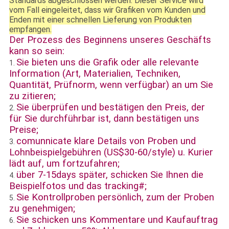
Standards abgeschlossen werden. Dieser Service wird
vom Fall eingeleitet, dass wir Grafiken vom Kunden und
Enden mit einer schnellen Lieferung von Produkten
empfangen.
Der Prozess des Beginnens unseres Geschäfts
kann so sein:
Sie bieten uns die Grafik oder alle relevante
1.
Information (Art, Materialien, Techniken,
Quantität, Prüfnorm, wenn verfügbar) an um Sie
zu zitieren;
Sie überprüfen und bestätigen den Preis, der
2.
für Sie durchführbar ist, dann bestätigen uns
Preise;
comunnicate klare Details von Proben und
3.
Lohnbeispielgebühren (US$30-60/style) u. Kurier
lädt auf, um fortzufahren;
über 7-15days später, schicken Sie Ihnen die
4.
Beispielfotos und das tracking#;
Sie Kontrollproben persönlich, zum der Proben
5.
zu genehmigen;
Sie schicken uns Kommentare und Kaufauftrag
6.