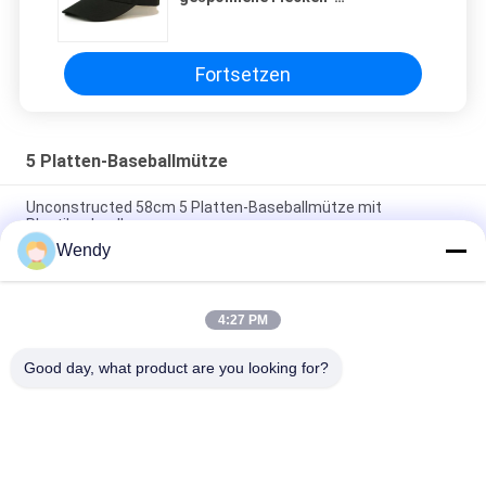
kundenspezifisches Logo
gebogene Bill-Baseballmütze
Fortsetzen
5 Platten-Baseballmütze
Unconstructed 58cm 5 Platten-Baseballmütze mit
Plastikschnalle
Wendy
Personifizierte der Stickerei-5 Größe Platten-Baseballmütze-
Vati-des Hut-56-60CM
4:27 PM
Echtes Leder-materielle kundenspezifische Baseball-Mützen
für Mann-Common-Gewebe
Good day, what product are you looking for?
Beliebte Kategorien
Alle
Gestickte 
Druckbaseballmützen