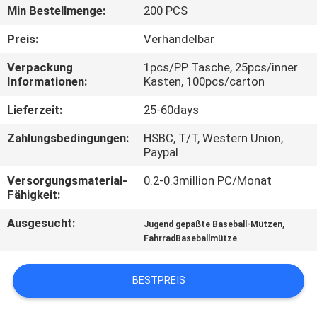
Min Bestellmenge:
200 PCS
TRETEN
Preis:
Verhandelbar
SIE
Verpackung
1pcs/PP Tasche, 25pcs/inner
MIT
Informationen:
Kasten, 100pcs/carton
UNS
Lieferzeit:
25-60days
IN
Zahlungsbedingungen:
HSBC, T/T, Western Union,
VERBINDUNG
Paypal
Versorgungsmaterial-
0.2-0.3million PC/Monat
NACHRICHTEN
Fähigkeit:
Ausgesucht:
,
Jugend gepaßte Baseball-Mützen
FÄLLE
FahrradBaseballmütze
BESTPREIS
SITEMAP