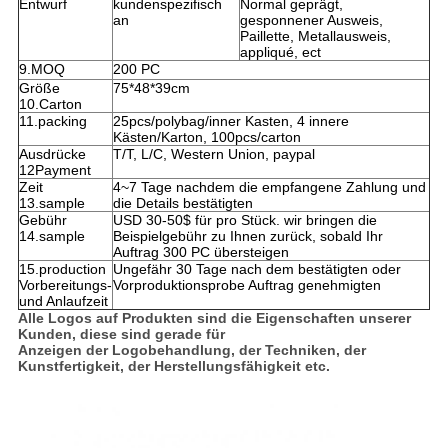
Entwurf
kundenspezifisch
Normal geprägt,
an
gesponnener Ausweis,
Paillette, Metallausweis,
appliqué, ect
9.MOQ
200 PC
Größe
75*48*39cm
10.Carton
11.packing
25pcs/polybag/inner Kasten, 4 innere
Kästen/Karton, 100pcs/carton
Ausdrücke
T/T, L/C, Western Union, paypal
12Payment
Zeit
4~7 Tage nachdem die empfangene Zahlung und
13.sample
die Details bestätigten
Gebühr
USD 30-50$ für pro Stück. wir bringen die
14.sample
Beispielgebühr zu Ihnen zurück, sobald Ihr
Auftrag 300 PC übersteigen
15.production
Ungefähr 30 Tage nach dem bestätigten oder
Vorbereitungs-
Vorproduktionsprobe Auftrag genehmigten
und Anlaufzeit
Alle Logos auf Produkten sind die Eigenschaften unserer
Kunden, diese sind gerade für
Anzeigen der Logobehandlung, der Techniken, der
Kunstfertigkeit, der Herstellungsfähigkeit etc.