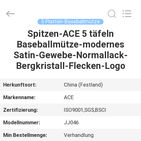
Headwear
Manufacturing
Co.,
Ltd..
All
5 Platten-Baseballmütze
Rights
Reserved.
Spitzen-ACE 5 täfeln
HAUS
Baseballmütze-modernes
PRODUKTE
Satin-Gewebe-Normallack-
Bergkristall-Flecken-Logo
ÜBER
UNS
Herkunftsort:
China (Festland)
Markenname:
ACE
FABRIK-
Zertifizierung:
ISO9001,SGS,BSCI
AUSFLUG
Modellnummer:
JJ046
QUALITÄTSKONTROLLE
Min Bestellmenge:
Verhandlung