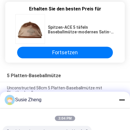
Erhalten Sie den besten Preis für
Spitzen-ACE 5 täfeln
Baseballmütze-modernes Satin-
Gewebe-Normallack-Bergkristall-
Flecken-Logo
Fortsetzen
5 Platten-Baseballmütze
Unconstructed 58cm 5 Platten-Baseballmütze mit
Plastikschnalle
Susie Zheng
Personifizierte der Stickerei-5 Größe Platten-Baseballmütze-
Vati-des Hut-56-60CM
3:04 PM
Echtes Leder-materielle kundenspezifische Baseball-Mützen
für Mann-Common-Gewebe