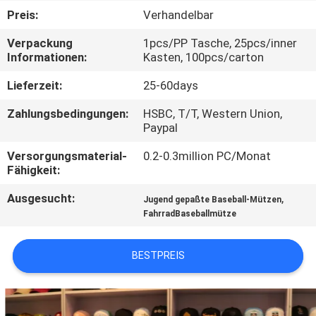
Preis:
Verhandelbar
TRETEN
Verpackung
1pcs/PP Tasche, 25pcs/inner
SIE
Informationen:
Kasten, 100pcs/carton
MIT
Lieferzeit:
25-60days
UNS
Zahlungsbedingungen:
HSBC, T/T, Western Union,
IN
Paypal
VERBINDUNG
Versorgungsmaterial-
0.2-0.3million PC/Monat
Fähigkeit:
NACHRICHTEN
Ausgesucht:
,
Jugend gepaßte Baseball-Mützen
FahrradBaseballmütze
FÄLLE
BESTPREIS
SITEMAP