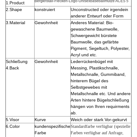
Bergkristall-Flecken-Logo-Unisexbaseballmütze ACES 5
1.Product
2.Shape
konstruiert
Unconstructed oder irgendein
anderer Entwurf oder Form
3.Material
Gewohnheit
Anderes Material: Bio-
gewaschene Baumwolle,
Schwergewicht bürstete
Baumwolle, das gefärbte
Pigment, Segeltuch, Polyester,
Acryl und etc.
Schließung
Gewohnheit
Lederrückenbügel mit
4.Back
Messing, Plastikschnalle,
Metallschnalle, Gummiband,
hinterem Bügel des
Selbstgewebes mit
Metallschnalle etc. Und andere
Arten hintere Bügelschließung
hängen von Ihren requirments
ab.
5.Visor
Kurve
Weich oder stark Vor-gekurvt
6.Color
kundenspezifische
Standardfarbe verfügbar (spezielle
Farbe
Farben verfügbar auf Anfrage,