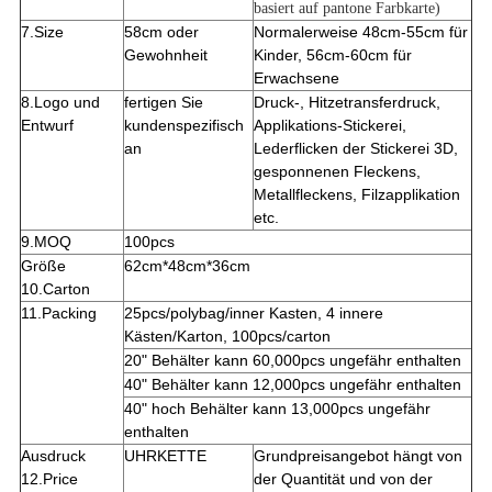
basiert auf pantone Farbkarte)
7.Size
58cm oder
Normalerweise 48cm-55cm für
Gewohnheit
Kinder, 56cm-60cm für
Erwachsene
8.Logo
und
fertigen Sie
Druck-, Hitzetransferdruck,
Entwurf
kundenspezifisch
Applikations-Stickerei,
an
Lederflicken der Stickerei 3D,
gesponnenen Fleckens,
Metallfleckens, Filzapplikation
etc.
9.MOQ
100pcs
Größe
62cm*48cm*36cm
10.Carton
11.Packing
25pcs/polybag/inner Kasten, 4 innere
Kästen/Karton, 100pcs/carton
20"
Behälter kann 60,000pcs ungefähr enthalten
40"
Behälter kann 12,000pcs ungefähr enthalten
40"
hoch Behälter kann 13,000pcs ungefähr
enthalten
Ausdruck
UHRKETTE
Grundpreisangebot hängt von
12.Price
der Quantität und von der