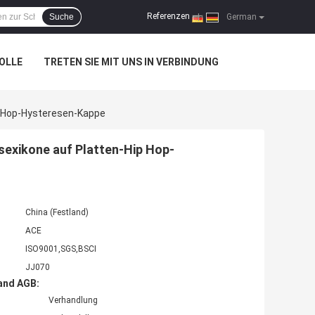
Referenzen
Suche
|
German
OLLE
TRETEN SIE MIT UNS IN VERBINDUNG
p Hop-Hysteresen-Kappe
exikone auf Platten-Hip Hop-
China (Festland)
ACE
ISO9001,SGS,BSCI
JJ070
and AGB:
Verhandlung