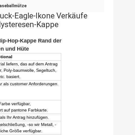
Baseballmütze
ruck-Eagle-Ikone Verkäufe
ysteresen-Kappe
 Hip-Hop-Kappe Rand der
en und Hüte
tional
al liefern, das auf dem Antrag
r, Poly-baumwolle, Segeltuch,
etc. basiert.
r als customer Anforderungen.
Farbe verfügbar,
rt auf pantone Farbkarte.
ls Ihr Antrag hinzufügen.
elschließung, -so wir Metall, -
rliche Größe verfügbar.