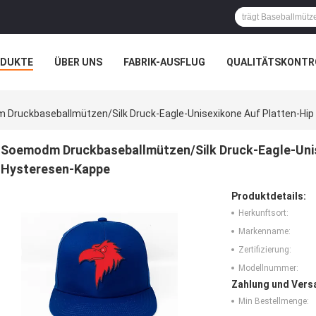
ODUKTE
ÜBER UNS
FABRIK-AUSFLUG
QUALITÄTSKONTR
N
FÄLLE
Druckbaseballmützen/Silk Druck-Eagle-Unisexikone Auf Platten-Hi
Soemodm Druckbaseballmützen/Silk Druck-Eagle-Unis
Hysteresen-Kappe
Produktdetails:
Herkunftsort:
Markenname:
Zertifizierung:
Modellnummer:
Zahlung und Vers
Min Bestellmenge: