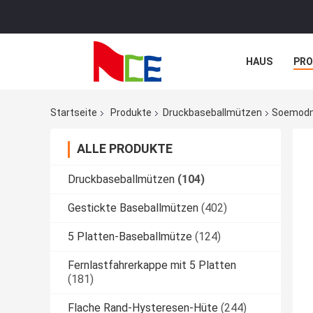
HAUS
PR
NACHRICHTE
Startseite
Produkte
Druckbaseballmützen
Soemodm 
ALLE PRODUKTE
Druckbaseballmützen
(104)
Gestickte Baseballmützen
(402)
5 Platten-Baseballmütze
(124)
Fernlastfahrerkappe mit 5 Platten
(181)
Flache Rand-Hysteresen-Hüte
(244)