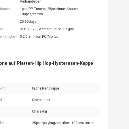
Verhandelbar
tionen:
1pcs/PP Tasche, 25pcs/inner Kasten,
100pcs/carton
25-60days
en:
HSBC, T/T, Western Union, Paypal
-Fähigkeit:
0.2-0.3million PC/Monat
one auf Platten-Hip Hop-Hysteresen-Kappe
-Art:
flache Randkappe
l:
Gewohnheit
Charakter
ken:
25pcs/polybag/innerbox, 100pcs/carton