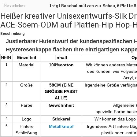
trägt Baseballmützen zur Schau
6 Platte 
Hervorheben:
,
Heißer kreativer Unisexentwurfs-Silk D
ACE-Soem-ODM auf Platten-Hip Hop-H
Beschreibung
Justierbarer Hutentwurf der kundenspezifischen
Hysteresenkappe flachen Ihre einzigartigen Kapp
NEIN.
Einzelteil
Inhalt
Op
1
Material
100%cotton
Wir können anderes Materi
des Kunden, wie Polyeste
Acryl, 
2
Größe
58CM (EINE
Irgendeine Größe verfügba
GRÖSSE PASST
ALLE)
3
Farbe
Gewohnheit
Allgemeine 
spezielle Farbe basie
4
Logo
Stickerei
Wir können das Logo a
5
Hintere
Metall
knopf
Irgendeine Art hintere Büg
Schließung
plastik oder -natü