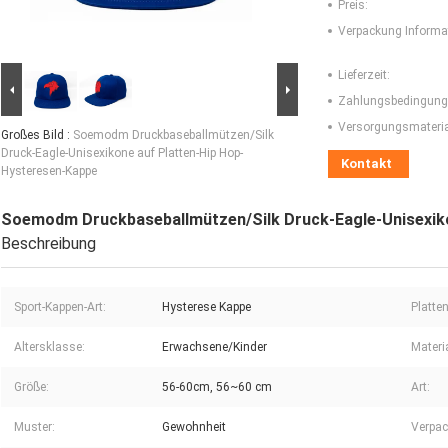
Preis:
Verpackung Informa
Lieferzeit:
Zahlungsbedingung
Versorgungsmaterial
Großes Bild :
Soemodm Druckbaseballmützen/Silk
Druck-Eagle-Unisexikone auf Platten-Hip Hop-
Kontakt
Hysteresen-Kappe
Soemodm Druckbaseballmützen/Silk Druck-Eagle-Unisexik
Beschreibung
Sport-Kappen-Art:
Hysterese Kappe
Platten
Altersklasse:
Erwachsene/Kinder
Materia
Größe:
56-60cm, 56~60 cm
Art:
Muster:
Gewohnheit
Verpac