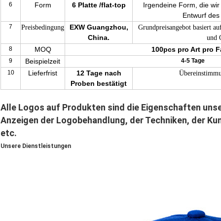
6
Form
6 Platte /flat-top
Irgendeine Form, die wir
Entwurf des
7
EXW Guangzhou,
Preisbedingung
Grundpreisangebot basiert auf
China.
und Q
8
MOQ
100pcs pro Art pro F
9
Beispielzeit
4-5 Tage
10
Lieferfrist
12 Tage nach
Übereinstimmun
Proben bestätigt
Alle Logos auf Produkten sind die Eigenschaften unse
Anzeigen der Logobehandlung, der Techniken, der Kuns
etc.
Unsere Dienstleistungen