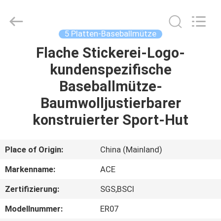
Headwear
Manufacturing
Co.,
Ltd..
All
5 Platten-Baseballmütze
Rights
Reserved.
Flache Stickerei-Logo-
HAUS
kundenspezifische
PRODUKTE
Baseballmütze-
Baumwolljustierbarer
ÜBER
konstruierter Sport-Hut
UNS
Place of Origin:
China (Mainland)
FABRIK-
Markenname:
ACE
AUSFLUG
Zertifizierung:
SGS,BSCI
QUALITÄTSKONTROLLE
Modellnummer:
ER07