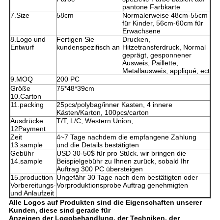
pantone Farbkarte
7.Size
58cm
Normalerweise 48cm-55cm
für Kinder, 56cm-60cm für
Erwachsene
8.Logo und
Fertigen Sie
Drucken,
Entwurf
kundenspezifisch an
Hitzetransferdruck, Normal
geprägt, gesponnener
Ausweis, Paillette,
Metallausweis, appliqué, ect
9.MOQ
200 PC
Größe
75*48*39cm
10.Carton
11.packing
25pcs/polybag/inner Kasten, 4 innere
Kästen/Karton, 100pcs/carton
Ausdrücke
T/T, L/C, Western Union,
12Payment
Zeit
4~7 Tage nachdem die empfangene Zahlung
13.sample
und die Details bestätigten
Gebühr
USD 30-50$ für pro Stück. wir bringen die
14.sample
Beispielgebühr zu Ihnen zurück, sobald Ihr
Auftrag 300 PC übersteigen
15.production
Ungefähr 30 Tage nach dem bestätigten oder
Vorbereitungs-
Vorproduktionsprobe Auftrag genehmigten
und Anlaufzeit
Alle Logos auf Produkten sind die Eigenschaften unserer
Kunden, diese sind gerade für
Anzeigen der Logobehandlung, der Techniken, der