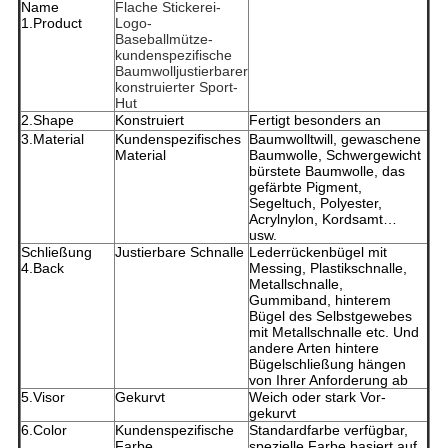
Name
Flache Stickerei-
1.Product
Logo-
Baseballmütze-
kundenspezifische
Baumwolljustierbarer
konstruierter Sport-
Hut
2.Shape
Konstruiert
Fertigt besonders an
3.Material
Kundenspezifisches
Baumwolltwill, gewaschene
Material
Baumwolle, Schwergewicht
bürstete Baumwolle, das
gefärbte Pigment,
Segeltuch, Polyester,
Acrylnylon, Kordsamt…
usw.
Schließung
Justierbare Schnalle
Lederrückenbügel mit
4.Back
Messing, Plastikschnalle,
Metallschnalle,
Gummiband, hinterem
Bügel des Selbstgewebes
mit Metallschnalle etc. Und
andere Arten hintere
Bügelschließung hängen
von Ihrer Anforderung ab
5.Visor
Gekurvt
Weich oder stark Vor-
gekurvt
6.Color
Kundenspezifische
Standardfarbe verfügbar,
Farbe
spezielle Farbe basiert auf