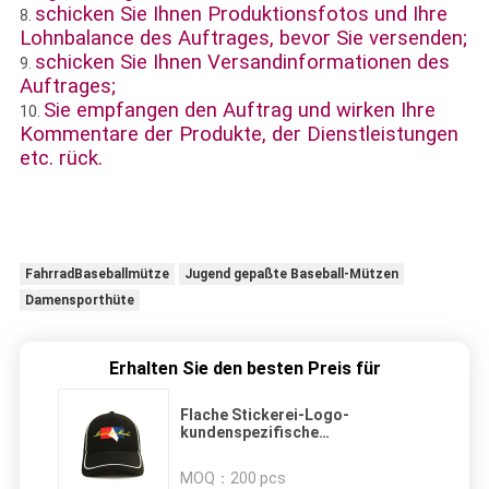
schicken Sie Ihnen Produktionsfotos und Ihre
8.
Lohnbalance des Auftrages, bevor Sie versenden;
schicken Sie Ihnen Versandinformationen des
9.
Auftrages;
Sie empfangen den Auftrag und wirken Ihre
10.
Kommentare der Produkte, der Dienstleistungen
etc. rück.
FahrradBaseballmütze
Jugend gepaßte Baseball-Mützen
Damensporthüte
Erhalten Sie den besten Preis für
Flache Stickerei-Logo-
kundenspezifische
Baseballmütze-
Baumwolljustierbarer
MOQ：
200 pcs
konstruierter Sport-Hut