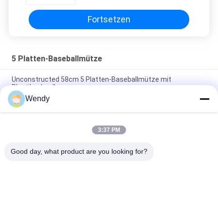
Fortsetzen
5 Platten-Baseballmütze
Unconstructed 58cm 5 Platten-Baseballmütze mit
Plastikschnalle
Wendy
Personifizierte der Stickerei-5 Größe Platten-Baseballmütze-
Vati-des Hut-56-60CM
3:37 PM
Echtes Leder-materielle kundenspezifische Baseball-Mützen
für Mann-Common-Gewebe
Good day, what product are you looking for?
Beliebte Kategorien
Alle
Gestickte 
Druckbaseballmützen
Baseballmützen