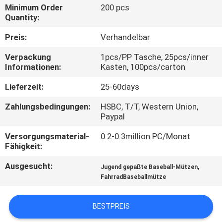
Minimum Order
200 pcs
Quantity:
TRETEN
SIE
Preis:
Verhandelbar
MIT
Verpackung
1pcs/PP Tasche, 25pcs/inner
Informationen:
Kasten, 100pcs/carton
UNS
IN
Lieferzeit:
25-60days
VERBINDUNG
Zahlungsbedingungen:
HSBC, T/T, Western Union,
Paypal
NACHRICHTEN
Versorgungsmaterial-
0.2-0.3million PC/Monat
Fähigkeit:
Ausgesucht:
,
FÄLLE
Jugend gepaßte Baseball-Mützen
FahrradBaseballmütze
SITEMAP
BESTPREIS