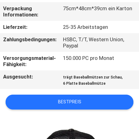
Verpackung
75cm*48cm*39cm ein Karton
TRETEN
Informationen:
SIE
Lieferzeit:
25-35 Arbeitstagen
MIT
Zahlungsbedingungen:
HSBC, T/T, Western Union,
UNS
Paypal
IN
Versorgungsmaterial-
150.000 PC pro Monat
Fähigkeit:
VERBINDUNG
Ausgesucht:
,
trägt Baseballmützen zur Schau
6 Platte Baseballmütze
NACHRICHTEN
BESTPREIS
FÄLLE
SITEMAP