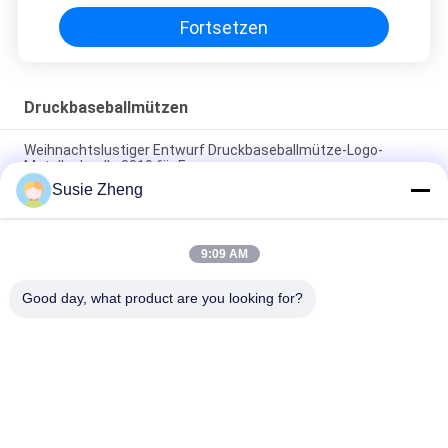
Fortsetzen
Druckbaseballmützen
Weihnachtslustiger Entwurf Druckbaseballmütze-Logo-
Metallschnalle 2019 für Frauen
Susie Zheng
Kundenspezifische 6 Platten-Muster-Sport-Baseballmütze
kurvte die konstruierte Rand-Baumwolle 100%
9:09 AM
Kappengolfsport-Hutkappen der Baseballmütze des
Werbegeschenks cap100% Baumwollvolle
Good day, what product are you looking for?
Beliebte Kategorien
Alle
Gestickte 
Druckbaseballmützen
Baseballmützen