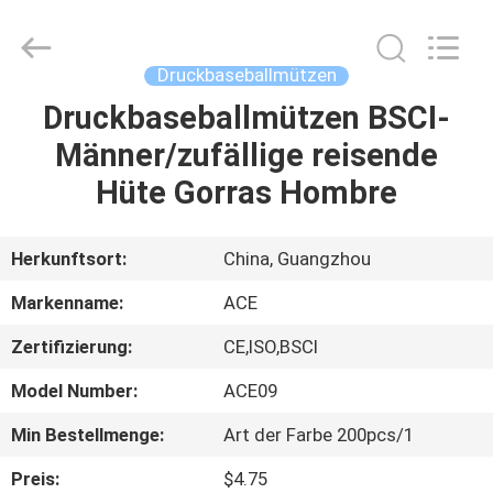
Headwear
Manufacturing
Co.,
Ltd..
All
Druckbaseballmützen
Rights
Reserved.
Druckbaseballmützen BSCI-
HAUS
Männer/zufällige reisende
PRODUKTE
Hüte Gorras Hombre
ÜBER
Herkunftsort:
China, Guangzhou
UNS
Markenname:
ACE
Zertifizierung:
CE,ISO,BSCI
FABRIK-
Model Number:
ACE09
AUSFLUG
Min Bestellmenge:
Art der Farbe 200pcs/1
QUALITÄTSKONTROLLE
Preis:
$4.75