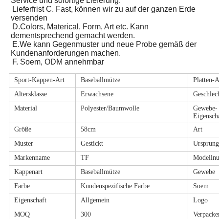
Service und sofortige Lieferung.
Lieferfrist C. Fast, können wir zu auf der ganzen Erde 
versenden
D.Colors, Materical, Form, Art etc. Kann 
dementsprechend gemacht werden.
E.We kann Gegenmuster und neue Probe gemäß der 
Kundenanforderungen machen.
F. Soem, ODM annehmbar
Sport-Kappen-Art
Baseballmütze
Platten-A
Altersklasse
Erwachsene
Geschlec
Material
Polyester/Baumwolle
Gewebe-
Eigensch
Größe
58cm
Art
Muster
Gestickt
Ursprung
Markenname
TF
Modelln
Kappenart
Baseballmütze
Gewebe
Farbe
Kundenspezifische Farbe
Soem
Eigenschaft
Allgemein
Logo
MOQ
300
Verpacke