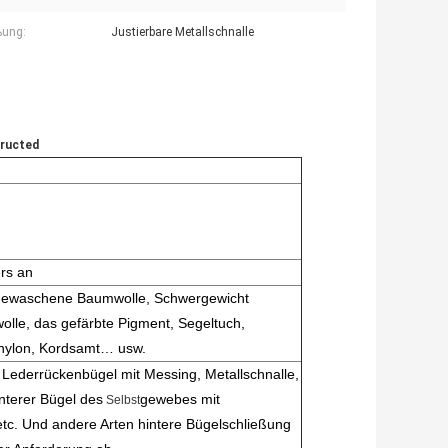
ßung:
Justierbare Metallschnalle
tructed
rs an
 gewaschene Baumwolle, Schwergewicht
olle, das gefärbte Pigment, Segeltuch,
ylnylon, Kordsamt… usw.
Lederrückenbügel mit Messing, Metallschnalle,
terer Bügel des
gewebes mit
Selbst
etc. Und andere Arten hintere Bügelschließung