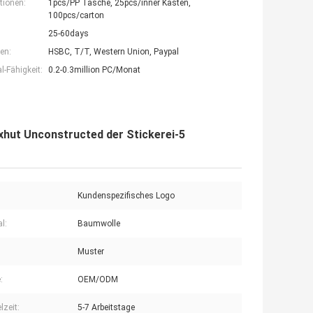
tionen:
1pcs/PP Tasche, 25pcs/inner Kasten,
100pcs/carton
25-60days
en:
HSBC, T/T, Western Union, Paypal
-Fähigkeit:
0.2-0.3million PC/Monat
xhut Unconstructed der Stickerei-5
Kundenspezifisches Logo
l:
Baumwolle
Muster
:
OEM/ODM
lzeit:
5-7 Arbeitstage