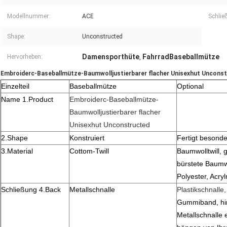
Modellnummer:
ACE
Schlie
Shape:
Unconstructed
Damensporthüte
FahrradBaseballmütze
Hervorheben:
,
Embroiderc-Baseballmütze-Baumwolljustierbarer flacher Unisexhut Uncons
Einzelteil
Baseballmütze
Optional
Name 1.Product
Embroiderc-Baseballmütze-
Baumwolljustierbarer flacher
Unisexhut Unconstructed
2.Shape
Konstruiert
Fertigt besonde
3.Material
Cottom-Twill
Baumwolltwill,
bürstete Baumw
Polyester, Acr
Schließung 4.Back
Metallschnalle
Plastikschnalle,
Gummiband, hin
Metallschnalle 