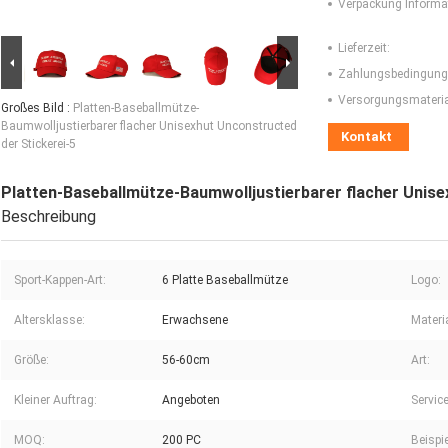
Verpackung Informa
Lieferzeit:
Zahlungsbedingung
Versorgungsmaterial
Großes Bild :
Platten-Baseballmütze-
Baumwolljustierbarer flacher Unisexhut Unconstructed
Kontakt
der Stickerei-5
Platten-Baseballmütze-Baumwolljustierbarer flacher Unise
Beschreibung
Sport-Kappen-Art:
6 Platte Baseballmütze
Logo:
Altersklasse:
Erwachsene
Materia
Größe:
56-60cm
Art:
Kleiner Auftrag:
Angeboten
Service
MOQ:
200 PC
Beispie