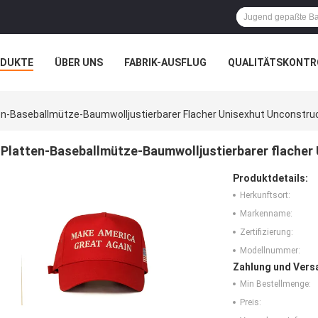
ODUKTE
ÜBER UNS
FABRIK-AUSFLUG
QUALITÄTSKONTR
N
FÄLLE
en-Baseballmütze-Baumwolljustierbarer Flacher Unisexhut Unconstruc
Platten-Baseballmütze-Baumwolljustierbarer flacher 
Produktdetails:
Herkunftsort:
Markenname:
Zertifizierung:
Modellnummer:
Zahlung und Vers
Min Bestellmenge:
Preis: