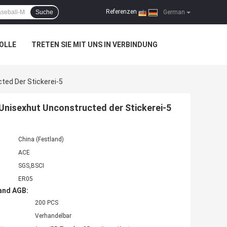
Referenzen
Suche
|
German
OLLE
TRETEN SIE MIT UNS IN VERBINDUNG
ted Der Stickerei-5
Unisexhut Unconstructed der Stickerei-5
China (Festland)
ACE
SGS,BSCI
ER05
and AGB:
200 PCS
Verhandelbar