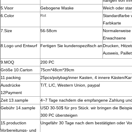
hängen von Ihr
5.Visor
Gebogene Maske
Weich oder star
6.Color
Standardfarbe v
Rot
Farbkarte
7.Size
56-58cm
Normalerweise 
Erwachsene
8.Logo und Entwurf
Fertigen Sie kundenspezifisch an
Drucken, Hitze
Ausweis, Paillet
9.MOQ
200 PC
Größe 10.Carton
75cm*48cm*39cm
11.packing
25pcs/polybag/inner Kasten, 4 innere Kästen/Kar
Ausdrücke
T/T, L/C, Western Union, paypal
12Payment
Zeit 13.sample
4~7 Tage nachdem die empfangene Zahlung und d
Gebühr 14.sample
USD 30-50$ für pro Stück. wir bringen die Beispi
300 PC übersteigen
15.production
Ungefähr 30 Tage nach dem bestätigten oder Vo
Vorbereitungs- und