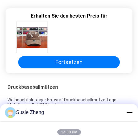
Erhalten Sie den besten Preis für
Fortsetzen
Druckbaseballmützen
Weihnachtslustiger Entwurf Druckbaseballmütze-Logo-
Metallschnalle 2019 für Frauen
Susie Zheng
Kundenspezifische 6 Platten-Muster-Sport-Baseballmütze
kurvte die konstruierte Rand-Baumwolle 100%
12:30 PM
Kappengolfsport-Hutkappen der Baseballmütze des