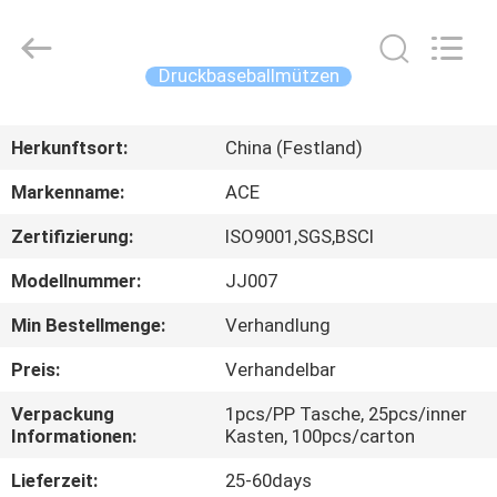
Headwear
Manufacturing
Co.,
Ltd..
All
Druckbaseballmützen
Rights
Reserved.
HAUS
Herkunftsort:
China (Festland)
PRODUKTE
Markenname:
ACE
Zertifizierung:
ISO9001,SGS,BSCI
ÜBER
Modellnummer:
JJ007
UNS
Min Bestellmenge:
Verhandlung
FABRIK-
Preis:
Verhandelbar
AUSFLUG
Verpackung
1pcs/PP Tasche, 25pcs/inner
Informationen:
Kasten, 100pcs/carton
QUALITÄTSKONTROLLE
Lieferzeit:
25-60days