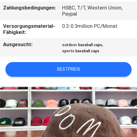
Zahlungsbedingungen:
HSBC, T/T, Western Union,
TRETEN
Paypal
SIE
Versorgungsmaterial-
0.2-0.3million PC/Monat
Fähigkeit:
MIT
UNS
Ausgesucht:
,
outdoor baseball caps
sports baseball caps
IN
VERBINDUNG
BESTPREIS
NACHRICHTEN
FÄLLE
SITEMAP