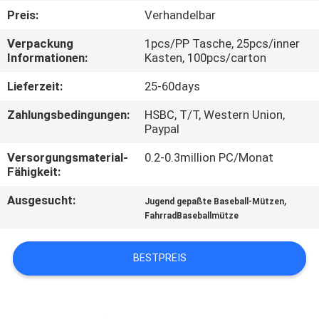
Preis:
Verhandelbar
TRETEN
Verpackung
1pcs/PP Tasche, 25pcs/inner
SIE
Informationen:
Kasten, 100pcs/carton
MIT
Lieferzeit:
25-60days
UNS
Zahlungsbedingungen:
HSBC, T/T, Western Union,
IN
Paypal
VERBINDUNG
Versorgungsmaterial-
0.2-0.3million PC/Monat
Fähigkeit:
NACHRICHTEN
Ausgesucht:
,
Jugend gepaßte Baseball-Mützen
FahrradBaseballmütze
FÄLLE
BESTPREIS
SITEMAP