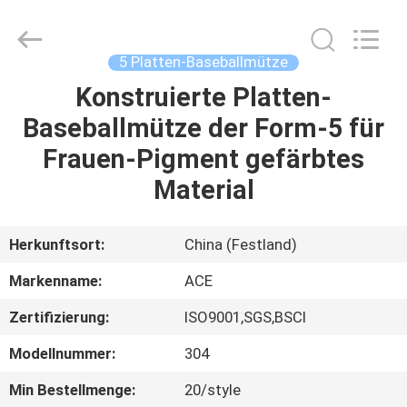
Headwear
Manufacturing
Co.,
Ltd..
All
5 Platten-Baseballmütze
Rights
Reserved.
Konstruierte Platten-
HAUS
Baseballmütze der Form-5 für
PRODUKTE
Frauen-Pigment gefärbtes
Material
ÜBER
UNS
Herkunftsort:
China (Festland)
Markenname:
ACE
FABRIK-
Zertifizierung:
ISO9001,SGS,BSCI
AUSFLUG
Modellnummer:
304
QUALITÄTSKONTROLLE
Min Bestellmenge:
20/style