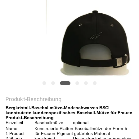
PRIVACY
POLICY
Produkt-Beschreibung
Bergkristall-Baseballmütze-Modeschwarzes BSCI
konstruierte kundenspezifisches Baseball-Mütze für Frauen
Produkt-Beschreibung
Einzelteil
Baseballmütze
optional
Name
Konstruierte Platten-Baseballmütze der Form-5
1.Product
für Frauen-Pigment gefärbtes Material
2.Shape
konstruiert
Unconstructed oder irgendein