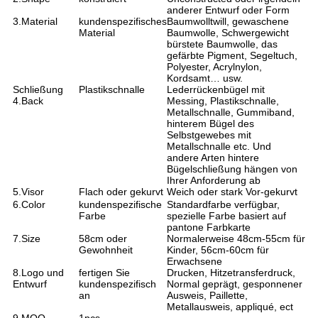
anderer Entwurf oder Form
3.Material
kundenspezifisches
Baumwolltwill, gewaschene
Material
Baumwolle, Schwergewicht
bürstete Baumwolle, das
gefärbte Pigment, Segeltuch,
Polyester, Acrylnylon,
Kordsamt… usw.
Schließung
Plastikschnalle
Lederrückenbügel mit
4.Back
Messing, Plastikschnalle,
Metallschnalle, Gummiband,
hinterem Bügel des
Selbstgewebes mit
Metallschnalle etc. Und
andere Arten hintere
Bügelschließung hängen von
Ihrer Anforderung ab
5.Visor
Flach oder gekurvt
Weich oder stark Vor-gekurvt
6.Color
kundenspezifische
Standardfarbe verfügbar,
Farbe
spezielle Farbe basiert auf
pantone Farbkarte
7.Size
58cm oder
Normalerweise 48cm-55cm für
Gewohnheit
Kinder, 56cm-60cm für
Erwachsene
8.Logo und
fertigen Sie
Drucken, Hitzetransferdruck,
Entwurf
kundenspezifisch
Normal geprägt, gesponnener
an
Ausweis, Paillette,
Metallausweis, appliqué, ect