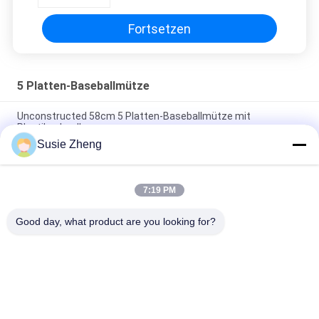
Material
Fortsetzen
5 Platten-Baseballmütze
Unconstructed 58cm 5 Platten-Baseballmütze mit
Plastikschnalle
Susie Zheng
Personifizierte der Stickerei-5 Größe Platten-Baseballmütze-
Vati-des Hut-56-60CM
7:19 PM
Echtes Leder-materielle kundenspezifische Baseball-Mützen
für Mann-Common-Gewebe
Good day, what product are you looking for?
Beliebte Kategorien
Alle
Gestickte 
Druckbaseballmützen
Baseballmützen