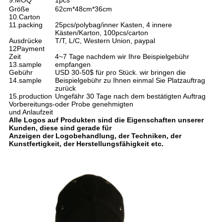
9.MOQ
1pcs
Größe
62cm*48cm*36cm
10.Carton
11.packing
25pcs/polybag/inner Kasten, 4 innere
Kästen/Karton, 100pcs/carton
Ausdrücke
T/T, L/C, Western Union, paypal
12Payment
Zeit
4~7 Tage nachdem wir Ihre Beispielgebühr
13.sample
empfangen
Gebühr
USD 30-50$ für pro Stück. wir bringen die
14.sample
Beispielgebühr zu Ihnen einmal Sie Platzauftrag
zurück
15.production
Ungefähr 30 Tage nach dem bestätigten Auftrag
Vorbereitungs-
oder Probe genehmigten
und Anlaufzeit
Alle Logos auf Produkten sind die Eigenschaften unserer
Kunden, diese sind gerade für
Anzeigen der Logobehandlung, der Techniken, der
Kunstfertigkeit, der Herstellungsfähigkeit etc.