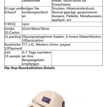
Gewohnheit
Kinder, 56cm-60cm für
Erwachsene
8.Logo und
fertigen Sie
Drucken, Hitzetransferdruck,
Entwurf
kundenspezifisch
Normal geprägt, gesponnener
an
Ausweis, Paillette, Metallausweis,
appliqué, ect
9.MOQ
1pcs
Größe
62cm*48cm*36cm
10.Carton
11.packing
25pcs/polybag/inner Kasten, 4 innere Kästen/Karton,
100pcs/carton
Ausdrücke
T/T, L/C, Western Union, paypal
12Payment
Zeit
4~7 Tage nachdem
13.sample
wir Ihre
Beispielgebühr
empfangen
Hip Hop-Baseballmütze-Details