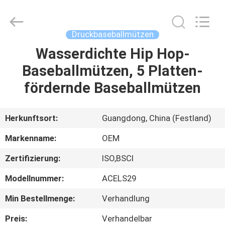
Headwear
Manufacturing
Co.,
Ltd..
All
Druckbaseballmützen
Rights
Reserved.
Wasserdichte Hip Hop-
HAUS
Baseballmützen, 5 Platten-
PRODUKTE
fördernde Baseballmützen
ÜBER
Herkunftsort:
Guangdong, China (Festland)
UNS
Markenname:
OEM
Zertifizierung:
ISO,BSCI
FABRIK-
Modellnummer:
ACELS29
AUSFLUG
Min Bestellmenge:
Verhandlung
QUALITÄTSKONTROLLE
Preis:
Verhandelbar