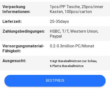
Verpackung
1pcs/PP Tasche, 25pcs/inner
TRETEN
Informationen:
Kasten, 100pcs/carton
SIE
Lieferzeit:
25-35days
MIT
Zahlungsbedingungen:
HSBC, T/T, Western Union,
UNS
Paypal
IN
Versorgungsmaterial-
0.2-0.3million PC/Monat
Fähigkeit:
VERBINDUNG
Ausgesucht:
,
trägt Baseballmützen zur Schau
6 Platte Baseballmütze
NACHRICHTEN
BESTPREIS
FÄLLE
SITEMAP