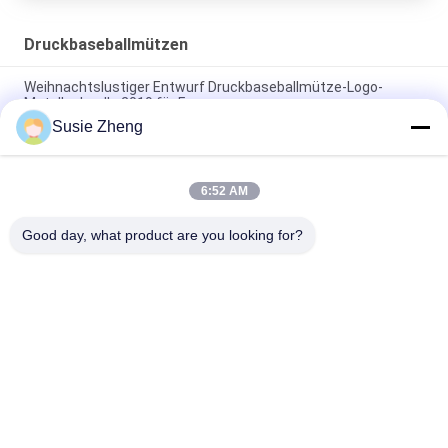
Druckbaseballmützen
Weihnachtslustiger Entwurf Druckbaseballmütze-Logo-
Metallschnalle 2019 für Frauen
Susie Zheng
Kundenspezifische 6 Platten-Muster-Sport-Baseballmütze
kurvte die konstruierte Rand-Baumwolle 100%
6:52 AM
Kappengolfsport-Hutkappen der Baseballmütze des
Werbegeschenks cap100% Baumwollvolle
Good day, what product are you looking for?
Beliebte Kategorien
Alle
Gestickte 
Druckbaseballmützen
Baseballmützen
5 Platten-
Fernlastfahrerkappe 
Baseballmütze
Mit 5 Platten