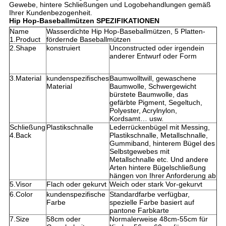
Gewebe, hintere Schließungen und Logobehandlungen gemäß
Ihrer Kundenbezogenheit.
Hip Hop-Baseballmützen SPEZIFIKATIONEN
Name
Wasserdichte Hip Hop-Baseballmützen, 5 Platten-
1.Product
fördernde Baseballmützen
2.Shape
konstruiert
Unconstructed oder irgendein
anderer Entwurf oder Form
3.Material
kundenspezifisches
Baumwolltwill, gewaschene
Material
Baumwolle, Schwergewicht
bürstete Baumwolle, das
gefärbte Pigment, Segeltuch,
Polyester, Acrylnylon,
Kordsamt… usw.
Schließung
Plastikschnalle
Lederrückenbügel mit Messing,
4.Back
Plastikschnalle, Metallschnalle,
Gummiband, hinterem Bügel des
Selbstgewebes mit
Metallschnalle etc. Und andere
Arten hintere Bügelschließung
hängen von Ihrer Anforderung ab
5.Visor
Flach oder gekurvt
Weich oder stark Vor-gekurvt
6.Color
kundenspezifische
Standardfarbe verfügbar,
Farbe
spezielle Farbe basiert auf
pantone Farbkarte
7.Size
58cm oder
Normalerweise 48cm-55cm für