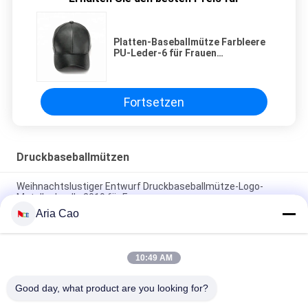
Platten-Baseballmütze Farbleere
PU-Leder-6 für Frauen
Unconstructed-Art
Fortsetzen
Druckbaseballmützen
Weihnachtslustiger Entwurf Druckbaseballmütze-Logo-
Metallschnalle 2019 für Frauen
Aria Cao
Kundenspezifische 6 Platten-Muster-Sport-Baseballmütze
kurvte die konstruierte Rand-Baumwolle 100%
10:49 AM
Kappengolfsport-Hutkappen der Baseballmütze des
Werbegeschenks cap100% Baumwollvolle
Good day, what product are you looking for?