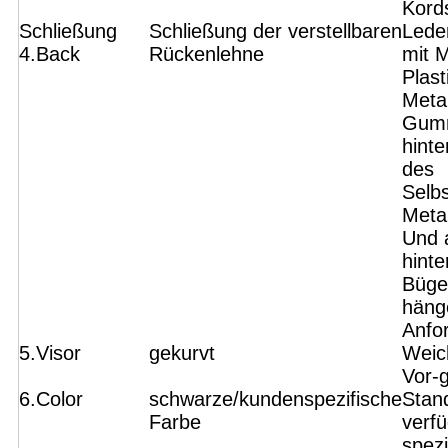
Kord
Schließung
Schließung der verstellbaren
Lede
4.Back
Rückenlehne
mit 
Plast
Metal
Gumm
hint
des
Selb
Metal
Und 
hinte
Büge
häng
Anfo
5.Visor
gekurvt
Weic
Vor-
6.Color
schwarze/kundenspezifische
Stan
Farbe
verfü
spezi