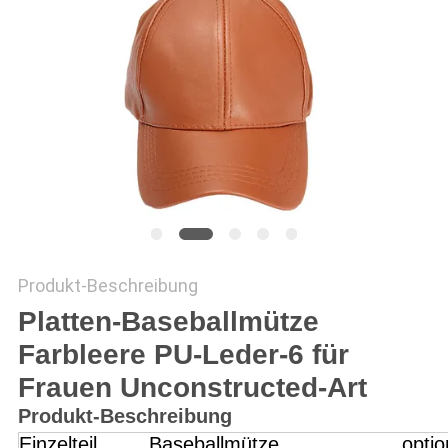
PRIVACY
POLICY
Produkt-Beschreibung
Platten-Baseballmütze
Farbleere PU-Leder-6 für
Frauen Unconstructed-Art
Produkt-Beschreibung
Einzelteil
Baseballmütze
optio