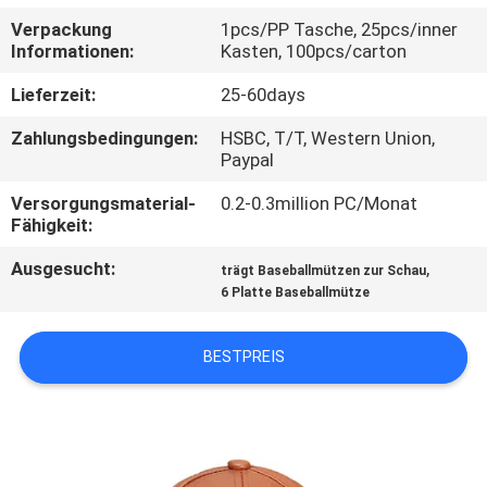
Verpackung
1pcs/PP Tasche, 25pcs/inner
TRETEN
Informationen:
Kasten, 100pcs/carton
SIE
Lieferzeit:
25-60days
MIT
Zahlungsbedingungen:
HSBC, T/T, Western Union,
UNS
Paypal
IN
Versorgungsmaterial-
0.2-0.3million PC/Monat
Fähigkeit:
VERBINDUNG
Ausgesucht:
,
trägt Baseballmützen zur Schau
6 Platte Baseballmütze
NACHRICHTEN
BESTPREIS
FÄLLE
SITEMAP