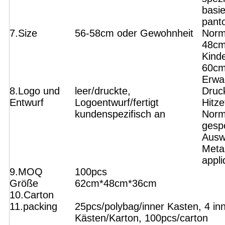
basie
pant
7.Size
56-58cm oder Gewohnheit
Norm
48cm
Kind
60cm
Erwa
8.Logo und
leer/druckte,
Druc
Entwurf
Logoentwurf/fertigt
Hitze
kundenspezifisch an
Norm
gesp
Auswe
Meta
appli
9.MOQ
100pcs
Größe
62cm*48cm*36cm
10.Carton
11.packing
25pcs/polybag/inner Kasten, 4 in
Kästen/Karton, 100pcs/carton