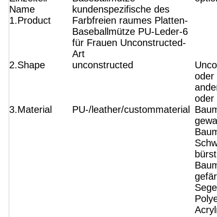
Name
kundenspezifische des
1.Product
Farbfreien raumes Platten-
Baseballmütze PU-Leder-6
für Frauen Unconstructed-
Art
2.Shape
unconstructed
Unco
oder 
ande
oder
3.Material
PU-/leather/custommaterial
Baumw
gewa
Baum
Schw
bürst
Baum
gefä
Sege
Polye
Acryl