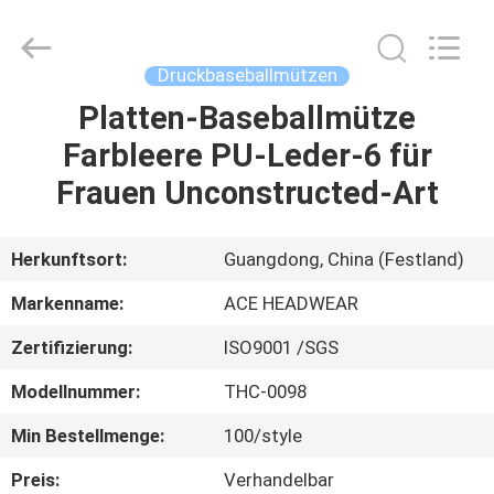
Headwear
Manufacturing
Co.,
Ltd..
All
Druckbaseballmützen
Rights
Reserved.
Platten-Baseballmütze
HAUS
Farbleere PU-Leder-6 für
PRODUKTE
Frauen Unconstructed-Art
ÜBER
Herkunftsort:
Guangdong, China (Festland)
UNS
Markenname:
ACE HEADWEAR
Zertifizierung:
ISO9001 /SGS
FABRIK-
Modellnummer:
THC-0098
AUSFLUG
Min Bestellmenge:
100/style
QUALITÄTSKONTROLLE
Preis:
Verhandelbar