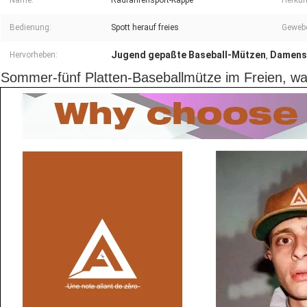
Name:
Radfahrensport-Kappe
Herkun
Bedienung:
Spott herauf freies
Gewebe
Jugend gepaßte Baseball-Mützen
Damens
Hervorheben:
,
Sommer-fünf Platten-Baseballmütze im Freien, w