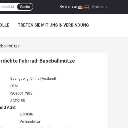
Referenzen
Suche
|
German
OLLE
TRETEN SIE MIT UNS IN VERBINDUNG
eballmütze
erdichte Fahrrad-Baseballmütze
Guangdong, China (Festland)
OEM
ISO9001 /SGS
ACEK155
and AGB:
20/style
Verhandelbar