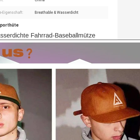
ft:
China
-Eigenschaft:
Breathable & Wasserdicht
porthüte
asserdichte Fahrrad-Baseballmütze