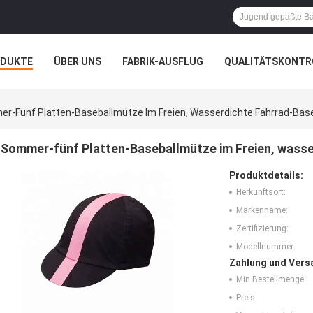
ODUKTE
ÜBER UNS
FABRIK-AUSFLUG
QUALITÄTSKONTR
N
FÄLLE
r-Fünf Platten-Baseballmütze Im Freien, Wasserdichte Fahrrad-Bas
Sommer-fünf Platten-Baseballmütze im Freien, wass
Produktdetails:
Herkunftsort:
Markenname:
Zertifizierung:
Modellnummer:
Zahlung und Vers
Min Bestellmenge:
Preis: