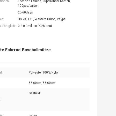
tionen:
1pcs/PP Tasche, 25pcs/inner Kasten,
100pcs/carton
25-60days
en:
HSBC, T/T, Western Union, Paypal
-Fähigkeit:
0.2-0.3million PC/Monat
hte Fahrrad-Baseballmütze
l:
Polyester 100%/Nylon
56-60cm, 56-60cm
Gestickt
: