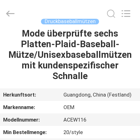
Headwear
Manufacturing
Co.,
Ltd..
All
Druckbaseballmützen
Rights
Reserved.
Mode überprüfte sechs
HAUS
Platten-Plaid-Baseball-
PRODUKTE
Mütze/Unisexbaseballmützen
mit kundenspezifischer
ÜBER
Schnalle
UNS
Herkunftsort:
Guangdong, China (Festland)
FABRIK-
Markenname:
OEM
AUSFLUG
Modellnummer:
ACEW116
QUALITÄTSKONTROLLE
Min Bestellmenge:
20/style