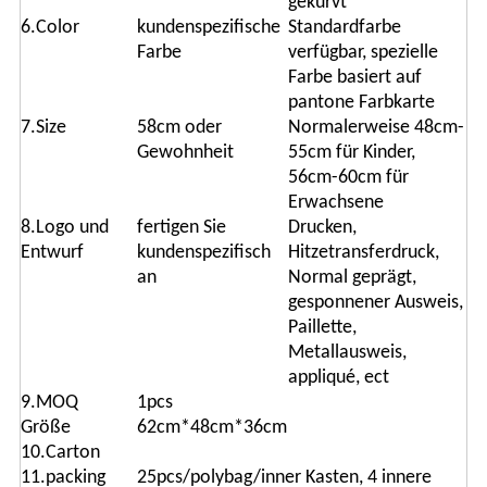
gekurvt
6.Color
kundenspezifische
Standardfarbe
Farbe
verfügbar, spezielle
Farbe basiert auf
pantone Farbkarte
7.Size
58cm oder
Normalerweise 48cm-
Gewohnheit
55cm für Kinder,
56cm-60cm für
Erwachsene
8.Logo und
fertigen Sie
Drucken,
Entwurf
kundenspezifisch
Hitzetransferdruck,
an
Normal geprägt,
gesponnener Ausweis,
Paillette,
Metallausweis,
appliqué, ect
9.MOQ
1pcs
Größe
62cm*48cm*36cm
10.Carton
11.packing
25pcs/polybag/inner Kasten, 4 innere