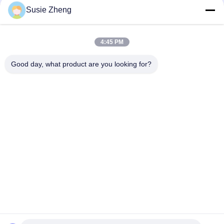
Susie Zheng
Kundenspezifische 6 Platten-Muster-Sport-Baseballmütze
kurvte die konstruierte Rand-Baumwolle 100%
4:45 PM
Kappengolfsport-Hutkappen der Baseballmütze des
Werbegeschenks cap100% Baumwollvolle
Good day, what product are you looking for?
Beliebte Kategorien
Alle
Gestickte 
Druckbaseballmützen
Baseballmützen
5 Platten-
Fernlastfahrerkappe 
Baseballmütze
Mit 5 Platten
Flache Rand-
Justierbare Golf-
Hysteresen-Hüte
Hüte
Sport-Vati-Hüte
Fischer-Eimer-Hut