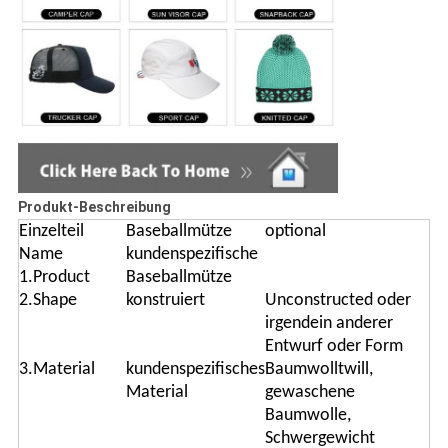
Produkt-Beschreibung
Einzelteil
Baseballmütze
optional
Name
kundenspezifische
1.Product
Baseballmütze
2.Shape
konstruiert
Unconstructed oder
irgendein anderer
Entwurf oder Form
3.Material
kundenspezifisches
Baumwolltwill,
Material
gewaschene
Baumwolle,
Schwergewicht