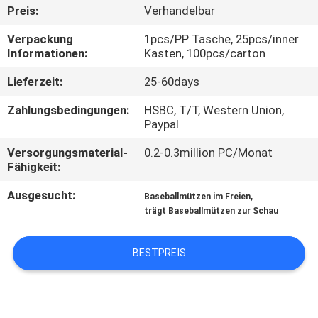
Preis:
Verhandelbar
TRETEN
Verpackung
1pcs/PP Tasche, 25pcs/inner
SIE
Informationen:
Kasten, 100pcs/carton
MIT
Lieferzeit:
25-60days
UNS
Zahlungsbedingungen:
HSBC, T/T, Western Union,
IN
Paypal
VERBINDUNG
Versorgungsmaterial-
0.2-0.3million PC/Monat
Fähigkeit:
NACHRICHTEN
Ausgesucht:
,
Baseballmützen im Freien
trägt Baseballmützen zur Schau
FÄLLE
BESTPREIS
SITEMAP