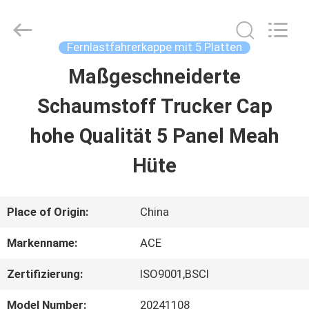
Ace
Headwear
Manufacturing
Co.,
Fernlastfahrerkappe mit 5 Platten
Ltd..
All
Maßgeschneiderte
HAUS
Rights
Reserved.
Schaumstoff Trucker Cap
PRODUKTE
hohe Qualität 5 Panel Meah
Hüte
ÜBER
UNS
Place of Origin:
China
Markenname:
ACE
FABRIK-
Zertifizierung:
ISO9001,BSCI
AUSFLUG
Model Number:
20241108