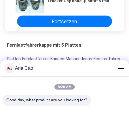
Trucker Cap hohe Qualität 5 Panel
Meah Hüte
Fortsetzen
Fernlastfahrerkappe mit 5 Platten
Platten-Fernlastfahrer-Kappen-Massen-leerer Fernlastfahrer
Mesh Hat Without Logo Soems 5
Aria Cao
Platten-Fernlastfahrer-Kappe Sport im Freien Tyle 5/flache
Kappen Eco Hip Hops freundlich
8:20 AM
Erwachsene Kinder kurven Platten-Fernlastfahrer-Kappe
Good day, what product are you looking for?
justierbaren Gorras Mesh Blank Visor Hat des Rand-5
Beliebte Kategorien
Alle