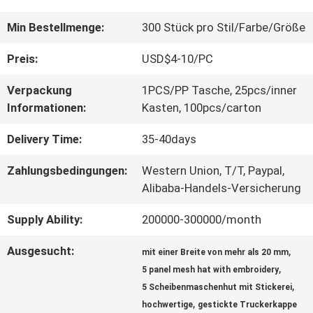
QUALITÄTSKONTROLLE
Min Bestellmenge:
300 Stück pro Stil/Farbe/Größe
Preis:
USD$4-10/PC
TRETEN
Verpackung
1PCS/PP Tasche, 25pcs/inner
SIE
Informationen:
Kasten, 100pcs/carton
MIT
Delivery Time:
35-40days
UNS
Zahlungsbedingungen:
Western Union, T/T, Paypal,
Alibaba-Handels-Versicherung
IN
Supply Ability:
200000-300000/month
VERBINDUNG
Ausgesucht:
,
mit einer Breite von mehr als 20 mm
,
5 panel mesh hat with embroidery
NACHRICHTEN
,
5 Scheibenmaschenhut mit Stickerei
,
hochwertige
gestickte Truckerkappe