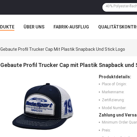
ODUKTE
ÜBER UNS
FABRIK-AUSFLUG
QUALITÄTSKONTR
N
FÄLLE
Gebaute Profil Trucker Cap Mit Plastik Snapback Und Stick Logo
Gebaute Profil Trucker Cap mit Plastik Snapback und 
Produktdetails:
Place of Origin:
Markenname:
Zertifizierung:
Model Number:
Zahlung und Versa
Minimum Order Quant
Preis: