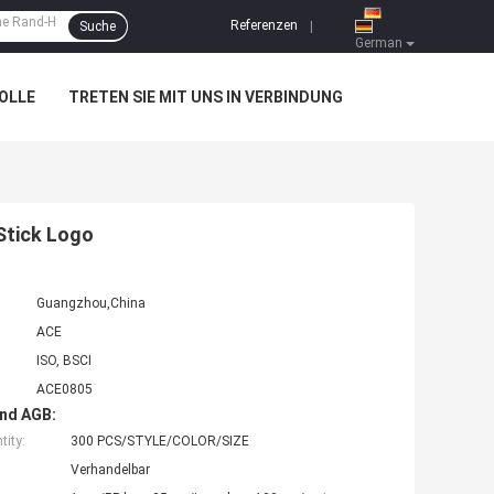
Referenzen
Suche
|
German
OLLE
TRETEN SIE MIT UNS IN VERBINDUNG
Stick Logo
Guangzhou,China
ACE
ISO, BSCI
ACE0805
nd AGB:
ity:
300 PCS/STYLE/COLOR/SIZE
Verhandelbar