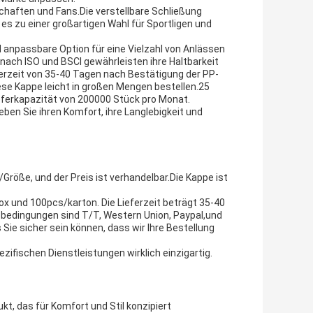
haften und Fans.Die verstellbare Schließung
s zu einer großartigen Wahl für Sportligen und
d anpassbare Option für eine Vielzahl von Anlässen
 nach ISO und BSCI gewährleisten ihre Haltbarkeit
ferzeit von 35-40 Tagen nach Bestätigung der PP-
e Kappe leicht in großen Mengen bestellen.25
ieferkapazität von 200000 Stück pro Monat.
ben Sie ihren Komfort, ihre Langlebigkeit und
röße, und der Preis ist verhandelbar.Die Kappe ist
 und 100pcs/karton. Die Lieferzeit beträgt 35-40
bedingungen sind T/T, Western Union, Paypal,und
ie sicher sein können, dass wir Ihre Bestellung
fischen Dienstleistungen wirklich einzigartig.
t, das für Komfort und Stil konzipiert