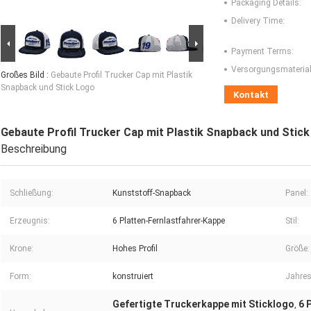
Packaging Details:
Delivery Time:
Payment Terms:
Versorgungsmaterial-
Großes Bild :
Gebaute Profil Trucker Cap mit Plastik
Snapback und Stick Logo
Kontakt
Gebaute Profil Trucker Cap mit Plastik Snapback und Stic
Beschreibung
Schließung:
Kunststoff-Snapback
Panel:
Erzeugnis:
6 Platten-Fernlastfahrer-Kappe
Stil:
Krone:
Hohes Profil
Größe:
Form:
konstruiert
Jahres
Gefertigte Truckerkappe mit Sticklogo
6 
,