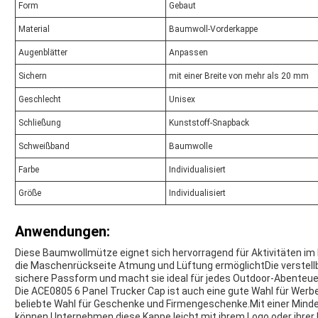
Form
Gebaut
Material
Baumwoll-Vorderkappe
Augenblätter
Anpassen
Sichern
mit einer Breite von mehr als 20 mm
Geschlecht
Unisex
Schließung
Kunststoff-Snapback
Schweißband
Baumwolle
Farbe
Individualisiert
Größe
Individualisiert
Anwendungen:
Diese Baumwollmütze eignet sich hervorragend für Aktivitäten i
die Maschenrückseite Atmung und Lüftung ermöglichtDie verstell
sichere Passform und macht sie ideal für jedes Outdoor-Abenteue
Die ACE0805 6 Panel Trucker Cap ist auch eine gute Wahl für Werb
beliebte Wahl für Geschenke und Firmengeschenke.Mit einer Mi
können Unternehmen diese Kappe leicht mit ihrem Logo oder ihrer