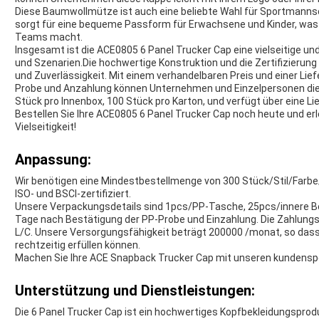
Diese Baumwollmütze ist auch eine beliebte Wahl für Sportmannsc
sorgt für eine bequeme Passform für Erwachsene und Kinder, was e
Teams macht.
Insgesamt ist die ACE0805 6 Panel Trucker Cap eine vielseitige un
und Szenarien.Die hochwertige Konstruktion und die Zertifizierung
und Zuverlässigkeit. Mit einem verhandelbaren Preis und einer Lie
Probe und Anzahlung können Unternehmen und Einzelpersonen dies
Stück pro Innenbox, 100 Stück pro Karton, und verfügt über eine L
Bestellen Sie Ihre ACE0805 6 Panel Trucker Cap noch heute und erle
Vielseitigkeit!
Anpassung:
Wir benötigen eine Mindestbestellmenge von 300 Stück/Stil/Farbe/G
ISO- und BSCI-zertifiziert.
Unsere Verpackungsdetails sind 1pcs/PP-Tasche, 25pcs/innere Box
Tage nach Bestätigung der PP-Probe und Einzahlung. Die Zahlungs
L/C. Unsere Versorgungsfähigkeit beträgt 200000 /monat, so dass S
rechtzeitig erfüllen können.
Machen Sie Ihre ACE Snapback Trucker Cap mit unseren kundenspezi
Unterstützung und Dienstleistungen:
Die 6 Panel Trucker Cap ist ein hochwertiges Kopfbekleidungsproduk