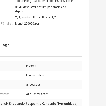
1pcs/PP bag, 25pcs/inner box, 100pcs/carton
35-40 days after confirm pp sample and
deposit
T/T, Western Union, Paypal, L/C
Fähigkeit:
Monat 200000/per
k Logo
Platte 6
Fernlastfahrer
angepasst
zeiten:
Alle Jahreszeiten
Panel-Snapback-Kappe mit Kunststoffverschluss
,