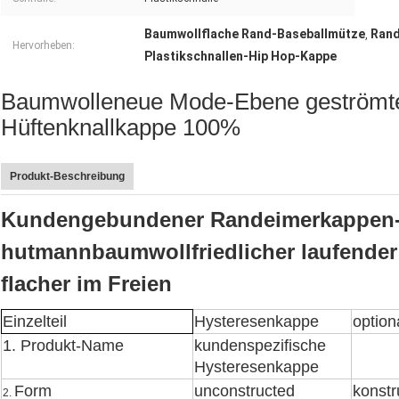
Baumwollflache Rand-Baseballmütze
Rand
,
Hervorheben:
Plastikschnallen-Hip Hop-Kappe
Baumwolleneue Mode-Ebene geströmte
Hüftenknallkappe 100%
Produkt-Beschreibung
Kundengebundener Randeimerkappen-
hutmannbaumwollfriedlicher laufende
flacher im Freien
Einzelteil
Hysteresenkappe
option
1. Produkt-Name
kundenspezifische
Hysteresenkappe
Form
unconstructed
konstr
2.