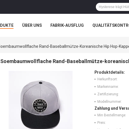
ODUKTE
ÜBER UNS
FABRIK-AUSFLUG
QUALITÄTSKONTR
N
FÄLLE
Soembaumwollflache Rand-Baseballmütze-Koreanische Hip Hop-Kapp
Soembaumwollflache Rand-Baseballmütze-koreanisc
Produktdetails:
Herkunftsort:
Markenname:
Zertifizierung:
Modellnummer:
Zahlung und Vers
Min Bestellmenge:
Preis: