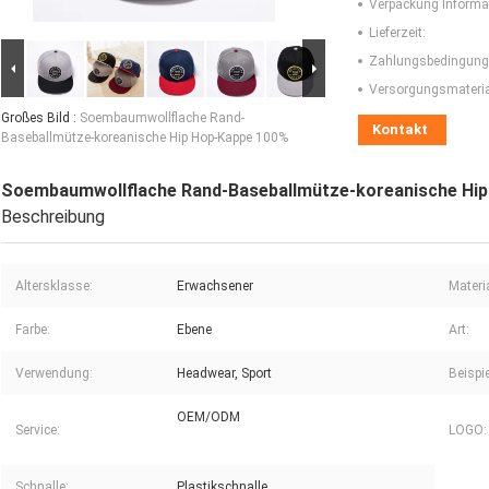
Verpackung Informa
Lieferzeit:
Zahlungsbedingung
Versorgungsmaterial
Großes Bild :
Soembaumwollflache Rand-
Kontakt
Baseballmütze-koreanische Hip Hop-Kappe 100%
Soembaumwollflache Rand-Baseballmütze-koreanische Hi
Beschreibung
Altersklasse:
Erwachsener
Materia
Farbe:
Ebene
Art:
Verwendung:
Headwear, Sport
Beispie
OEM/ODM
Service:
LOGO:
Schnalle:
Plastikschnalle