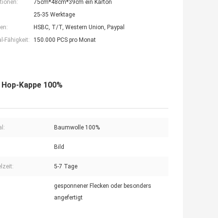
tionen:
75cm*48cm*39cm ein Karton
25-35 Werktage
en:
HSBC, T/T, Western Union, Paypal
-Fähigkeit:
150.000 PCS pro Monat
p Hop-Kappe 100%
l:
Baumwolle 100%
Bild
lzeit:
5-7 Tage
gesponnener Flecken oder besonders
angefertigt