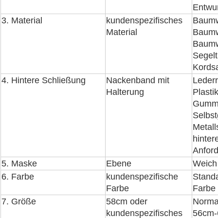
Entwu
3. Material
kundenspezifisches
Baumw
Material
Baumw
Baumwo
Segelt
Kords
4. Hintere Schließung
Nackenband mit
Lederr
Halterung
Plasti
Gummi
Selbst
Metall
hinter
Anfor
5. Maske
Ebene
Weich 
6. Farbe
kundenspezifische
Standa
Farbe
Farbe 
7. Größe
58cm oder
Norma
kundenspezifisches
56cm-