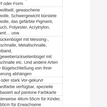
rf oder Form
olltwill, gewaschene
olle, Schwergewicht bürstete
lle, das gefärbte Pigment,
uch, Polyester, Acrylnylon,
amt… usw.
ückenbügel mit Messing-,
kschnalle, Metallschnalle,
band,
geweberückseitenbügel mit
schnalle etc. Und andere Arten
e Bügelschließung von Ihrer
derung abhängen
oder stark Vor-gekurvt
rdfarbe verfügbar, spezielle
basiert auf pantone Farbkarte
lerweise 48cm-55cm für Kinder,
60cm für Erwachsene