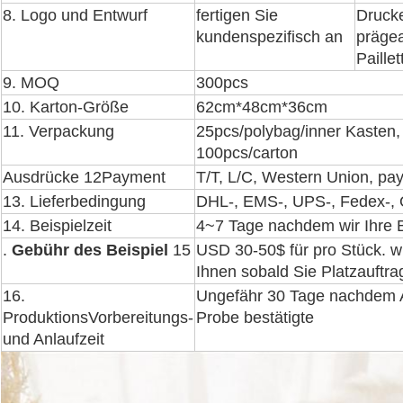
8. Logo und Entwurf
fertigen Sie
Drucke
kundenspezifisch an
prägea
Paille
9. MOQ
300pcs
10. Karton-Größe
62cm*48cm*36cm
11. Verpackung
25pcs/polybag/inner Kasten,
100pcs/carton
Ausdrücke 12Payment
T/T, L/C, Western Union, pa
13. Lieferbedingung
DHL-, EMS-, UPS-, Fedex-, 
14.
Beispielzeit
4~7 Tage nachdem wir Ihre 
.
Gebühr des Beispiel
15
USD 30-50$ für pro Stück. wi
Ihnen sobald Sie Platzauftr
16.
Ungefähr 30 Tage nachdem A
ProduktionsVorbereitungs-
Probe bestätigte
und Anlaufzeit