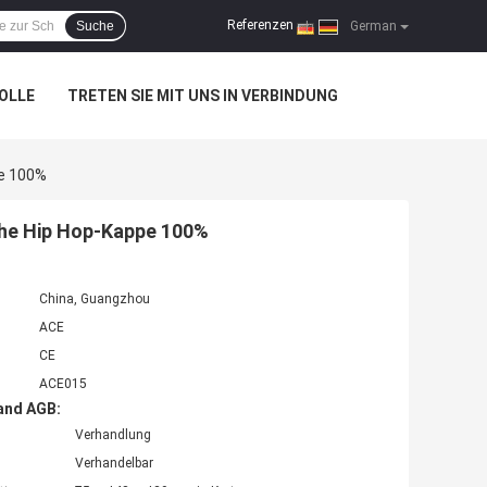
Referenzen
Suche
|
German
OLLE
TRETEN SIE MIT UNS IN VERBINDUNG
e 100%
he Hip Hop-Kappe 100%
China, Guangzhou
ACE
CE
ACE015
and AGB:
Verhandlung
Verhandelbar