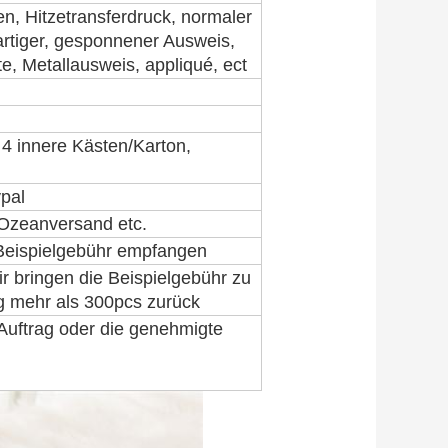
n, Hitzetransferdruck, normaler
rtiger, gesponnener Ausweis,
tte, Metallausweis, appliqué, ect
 4 innere Kästen/Karton,
ypal
Ozeanversand etc.
Beispielgebühr empfangen
r bringen die Beispielgebühr zu
ag mehr als 300pcs zurück
uftrag oder die genehmigte