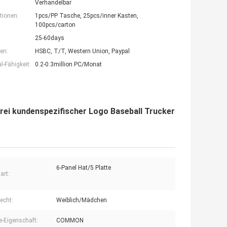
Verhandelbar
tionen:
1pcs/PP Tasche, 25pcs/inner Kasten,
100pcs/carton
25-60days
en:
HSBC, T/T, Western Union, Paypal
-Fähigkeit:
0.2-0.3million PC/Monat
ei kundenspezifischer Logo Baseball Trucker
6-Panel Hat/5 Platte
art:
echt:
Weiblich/Mädchen
-Eigenschaft:
COMMON