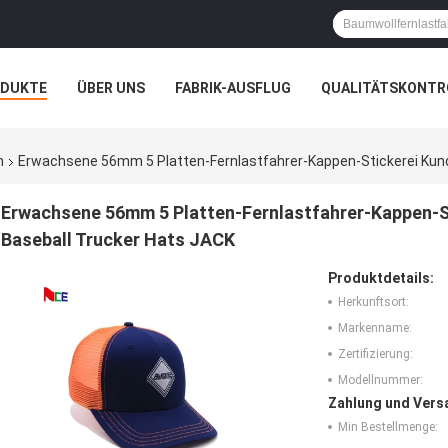
ODUKTE
ÜBER UNS
FABRIK-AUSFLUG
QUALITÄTSKONTR
N
FÄLLE
n
Erwachsene 56mm 5 Platten-Fernlastfahrer-Kappen-Stickerei Kund
Erwachsene 56mm 5 Platten-Fernlastfahrer-Kappen-S
Baseball Trucker Hats JACK
Produktdetails:
Herkunftsort:
Markenname:
Zertifizierung:
Modellnummer:
Zahlung und Vers
Min Bestellmenge: