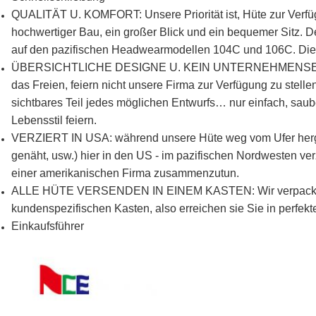
QUALITÄT U. KOMFORT: Unsere Priorität ist, Hüte zur Verfüg
hochwertiger Bau, ein großer Blick und ein bequemer Sitz. D
auf den pazifischen Headwearmodellen 104C und 106C. Dies
ÜBERSICHTLICHE DESIGNE U. KEIN UNTERNEHMENSEINBRE
das Freien, feiern nicht unsere Firma zur Verfügung zu stel
sichtbares Teil jedes möglichen Entwurfs… nur einfach, saub
Lebensstil feiern.
VERZIERT IN USA: während unsere Hüte weg vom Ufer herges
genäht, usw.) hier in den US - im pazifischen Nordwesten verz
einer amerikanischen Firma zusammenzutun.
ALLE HÜTE VERSENDEN IN EINEM KASTEN: Wir verpacken je
kundenspezifischen Kasten, also erreichen sie Sie in perfekt
Einkaufsführer