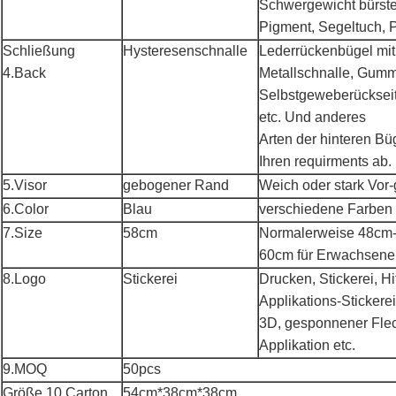
Schwergewicht bürste
Pigment, Segeltuch, P
Schließung
Hysteresenschnalle
Lederrückenbügel mit 
4.Back
Metallschnalle, Gum
Selbstgeweberückseit
etc. Und anderes
Arten der hinteren B
Ihren requirments ab.
5.Visor
gebogener Rand
Weich oder stark Vor-
6.Color
Blau
verschiedene Farben v
7.Size
58cm
Normalerweise 48cm-
60cm für Erwachsene
8.Logo
Stickerei
Drucken, Stickerei, Hi
Applikations-Stickerei
3D, gesponnener Fleck
Applikation etc.
9.MOQ
50pcs
Größe 10.Carton
54cm*38cm*38cm