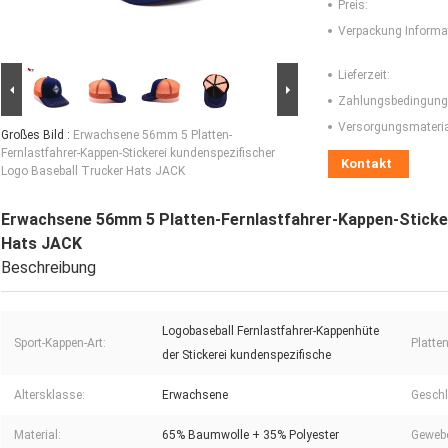
Preis:
Verpackung Informa
Lieferzeit:
Zahlungsbedingung
Versorgungsmaterial
Großes Bild :
Erwachsene 56mm 5 Platten-
Fernlastfahrer-Kappen-Stickerei kundenspezifischer
Kontakt
Logo Baseball Trucker Hats JACK
Erwachsene 56mm 5 Platten-Fernlastfahrer-Kappen-Sticker
Hats JACK
Beschreibung
Logobaseball Fernlastfahrer-Kappenhüte
Sport-Kappen-Art:
Platten
der Stickerei kundenspezifische
Altersklasse:
Erwachsene
Geschl
Material:
65% Baumwolle + 35% Polyester
Gewebe