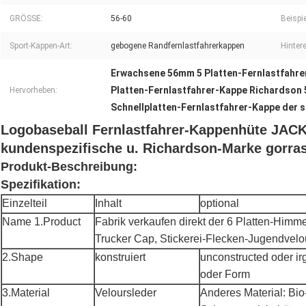
GRÖSSE:
56-60
Beispie
Sport-Kappen-Art:
gebogene Randfernlastfahrerkappen
Hinter
Erwachsene 56mm 5 Platten-Fernlastfahre
Platten-Fernlastfahrer-Kappe Richardson 
Hervorheben:
Schnellplatten-Fernlastfahrer-Kappe der 
Logobaseball Fernlastfahrer-Kappenhüte JACK
kundenspezifische u. Richardson-Marke gorra
Produkt-Beschreibung:
Spezifikation:
Einzelteil
Inhalt
optional
Name 1.Product
Fabrik verkaufen direkt der 6 Platten-Himm
Trucker Cap, Stickerei-Flecken-Jugendvelo
2.Shape
konstruiert
unconstructed oder ir
oder Form
3.Material
Veloursleder
Anderes Material: B