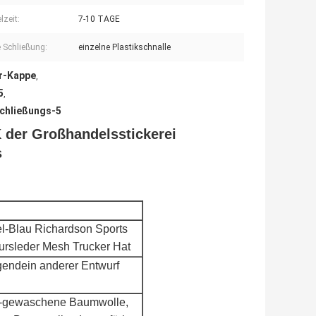
lzeit:
7-10 TAGE
e Schließung:
einzelne Plastikschnalle
r-Kappe
,
5
,
schließungs-5
 der Großhandelsstickerei
s
el-Blau Richardson Sports
ursleder Mesh Trucker Hat
gendein anderer Entwurf
io-gewaschene Baumwolle,