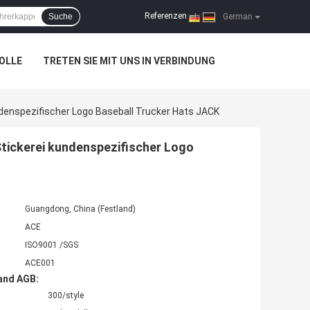
Referenzen
Suche
|
German
OLLE
TRETEN SIE MIT UNS IN VERBINDUNG
enspezifischer Logo Baseball Trucker Hats JACK
tickerei kundenspezifischer Logo
Guangdong, China (Festland)
ACE
ISO9001 /SGS
ACE001
and AGB:
300/style