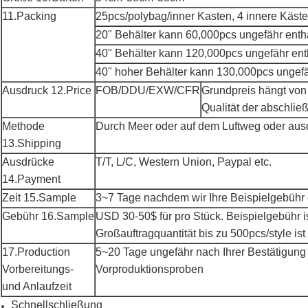
11.Packing
25pcs/polybag/inner Kasten, 4 innere Käste
20" Behälter kann 60,000pcs ungefähr enth
40" Behälter kann 120,000pcs ungefähr ent
40" hoher Behälter kann 130,000pcs ungefä
Ausdruck 12.Price
FOB/DDU/EXW/CFR
Grundpreis hängt von 
Qualität der abschli
Methode
Durch Meer oder auf dem Luftweg oder aus
13.Shipping
Ausdrücke
T/T, L/C, Western Union, Paypal etc.
14.Payment
Zeit 15.Sample
3~7 Tage nachdem wir Ihre Beispielgebüh
Gebühr 16.Sample
USD 30-50$ für pro Stück. Beispielgebühr is
Großauftragquantität bis zu 500pcs/style ist
17.Production
5~20 Tage ungefähr nach Ihrer Bestätigung
Vorbereitungs-
Vorproduktionsproben
und Anlaufzeit
Schnellschließung