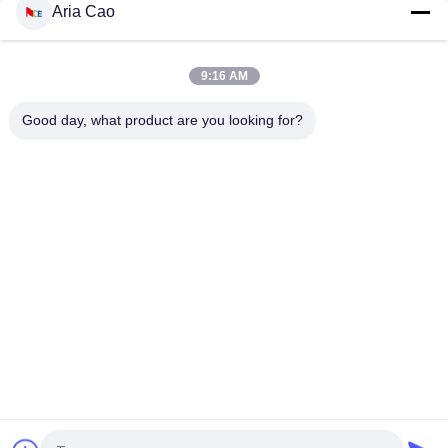
Aria Cao
Platten-Baseballmütze-fester klassischer sechs Platten-
unstrukturierter Vati-Hut 100% des Polyester-6
9:16 AM
Fernlastfahrer gebogene Platten-Vati-Kappe des Rand-sechs
stickte USA-Logo
Good day, what product are you looking for?
Beliebte Kategorien
Alle
Gestickte 
Druckbaseballmützen
Baseballmützen
5 Platten-
Fernlastfahrerkappe 
Baseballmütze
Mit 5 Platten
Flache Rand-
Justierbare Golf-
Hysteresen-Hüte
Hüte
Sport-Vati-Hüte
Fischer-Eimer-Hut