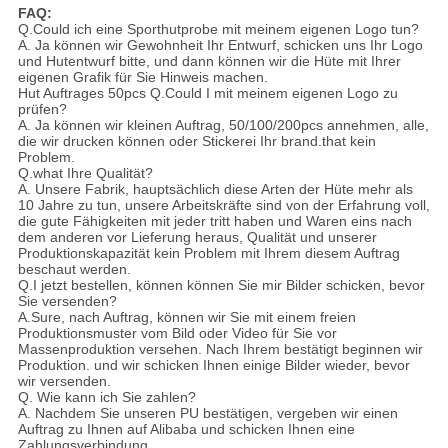
FAQ:
Q.Could ich eine Sporthutprobe mit meinem eigenen Logo tun?
A. Ja können wir Gewohnheit Ihr Entwurf, schicken uns Ihr Logo
und Hutentwurf bitte, und dann können wir die Hüte mit Ihrer
eigenen Grafik für Sie Hinweis machen.
Hut Auftrages 50pcs Q.Could I mit meinem eigenen Logo zu
prüfen?
A. Ja können wir kleinen Auftrag, 50/100/200pcs annehmen, alle,
die wir drucken können oder Stickerei Ihr brand.that kein
Problem.
Q.what Ihre Qualität?
A. Unsere Fabrik, hauptsächlich diese Arten der Hüte mehr als
10 Jahre zu tun, unsere Arbeitskräfte sind von der Erfahrung voll,
die gute Fähigkeiten mit jeder tritt haben und Waren eins nach
dem anderen vor Lieferung heraus, Qualität und unserer
Produktionskapazität kein Problem mit Ihrem diesem Auftrag
beschaut werden.
Q.I jetzt bestellen, können können Sie mir Bilder schicken, bevor
Sie versenden?
A.Sure, nach Auftrag, können wir Sie mit einem freien
Produktionsmuster vom Bild oder Video für Sie vor
Massenproduktion versehen. Nach Ihrem bestätigt beginnen wir
Produktion. und wir schicken Ihnen einige Bilder wieder, bevor
wir versenden.
Q. Wie kann ich Sie zahlen?
A. Nachdem Sie unseren PU bestätigen, vergeben wir einen
Auftrag zu Ihnen auf Alibaba und schicken Ihnen eine
Zahlungsverbindung.