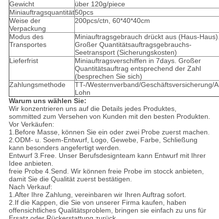
Gewicht
über 120g/piece
Miniauftragsquantität
50pcs
Weise der
200pcs/ctn, 60*40*40cm
Verpackung
Modus des
Miniauftragsgebrauch drückt aus (Haus-Haus)
Transportes
Großer Quantitätsauftragsgebrauchs-
Seetransport (Sicherungskosten)
Lieferfrist
Miniauftragsverschiffen in 7days. Großer
Quantitätsauftrag entsprechend der Zahl
(besprechen Sie sich)
Zahlungsmethode
TT-/Westernverband/Geschäftsversicherung/Al
Lohn
Warum uns wählen Sie:
Wir konzentrieren uns auf die Details jedes Produktes,
sommitted zum Versehen von Kunden mit den besten Produkten.
Vor Verkäufen:
1.Before Masse, können Sie ein oder zwei Probe zuerst machen.
2.ODM- u. Soem-Entwurf, Logo, Gewebe, Farbe, Schließung
kann besonders angefertigt werden.
Entwurf 3.Free. Unser Berufsdesignteam kann Entwurf mit Ihrer
Idee anbieten.
freie Probe 4.Send. Wir können freie Probe im stocck anbieten,
damit Sie die Qualität zuerst bestätigen.
Nach Verkauf:
1.After Ihre Zahlung, vereinbaren wir Ihren Auftrag sofort.
2.If die Kappen, die Sie von unserer Firma kaufen, haben
offensichtliches Qualitätsproblem, bringen sie einfach zu uns für
Ersatz oder Rückerstattung zurück.