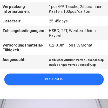
Verpackung
1pcs/PP Tasche, 25pcs/inner
TRETEN
Informationen:
Kasten, 100pcs/carton
SIE
Lieferzeit:
25-45days
MIT
Zahlungsbedingungen:
HSBC, T/T, Western Union,
UNS
Paypal
IN
Versorgungsmaterial-
0.2-0.3million PC/Monat
Fähigkeit:
VERBINDUNG
Ausgesucht:
,
Weiblicher Autumn Velvet Baseball Cap
Duck Tongue Velvet Baseball Cap
NACHRICHTEN
BESTPREIS
FÄLLE
SITEMAP