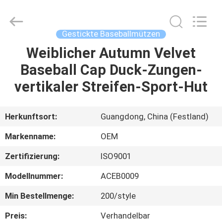
Headwear
Manufacturing
Co.,
Ltd..
All
Gestickte Baseballmützen
Rights
Reserved.
Weiblicher Autumn Velvet
HAUS
Baseball Cap Duck-Zungen-
PRODUKTE
vertikaler Streifen-Sport-Hut
ÜBER
Herkunftsort:
Guangdong, China (Festland)
UNS
Markenname:
OEM
Zertifizierung:
ISO9001
FABRIK-
Modellnummer:
ACEB0009
AUSFLUG
Min Bestellmenge:
200/style
QUALITÄTSKONTROLLE
Preis:
Verhandelbar