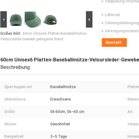
Verpackung Informa
Lieferzeit:
Zahlungsbedingung
Versorgungsmaterial
Großes Bild :
60cm Unisex6 Platten-Baseballmütze-
Veloursleder-Gewebe gebogener Rand
Kontakt
60cm Unisex6 Platten-Baseballmütze-Veloursleder-Geweb
Beschreibung
Sport-Kappen-Art:
Baseballmütze
Platten
Altersklasse:
Erwachsene
Materia
Größe:
56-60cm, 56~60 cm
Art:
Muster:
Gewohnheit
Verpac
Beispielzeit:
3~5 Tage
Hinter