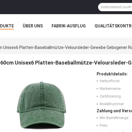
ODUKTE
ÜBER UNS
FABRIK-AUSFLUG
QUALITÄTSKONTR
N
FÄLLE
 Unisex6 Platten-Baseballmütze-Veloursleder-Gewebe Gebogener R
60cm Unisex6 Platten-Baseballmütze-Veloursleder-
Produktdetails:
Herkunftsort:
Markenname:
Zertifizierung:
Modellnummer:
Zahlung und Vers
Min Bestellmenge:
Preis: