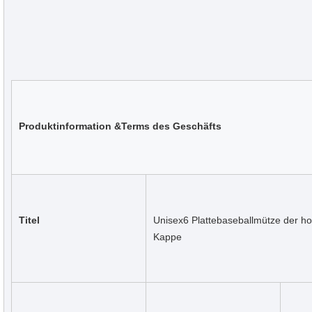
Produktinformation &Terms des Geschäfts
Titel
Unisex6 Plattebaseballmütze der h
Kappe