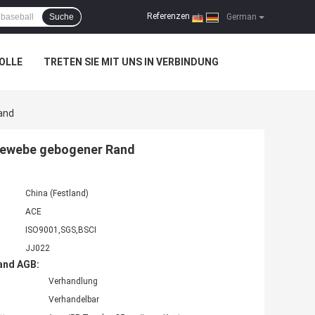
Referenzen
Suche
|
German
OLLE
TRETEN SIE MIT UNS IN VERBINDUNG
and
Gewebe gebogener Rand
China (Festland)
ACE
ISO9001,SGS,BSCI
JJ022
and AGB:
Verhandlung
Verhandelbar