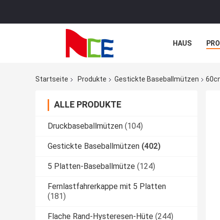
HAUS
PR
NACHRICHTE
Startseite
Produkte
Gestickte Baseballmützen
60cm
ALLE PRODUKTE
Druckbaseballmützen
(104)
Gestickte Baseballmützen
(402)
5 Platten-Baseballmütze
(124)
Fernlastfahrerkappe mit 5 Platten
(181)
Flache Rand-Hysteresen-Hüte
(244)