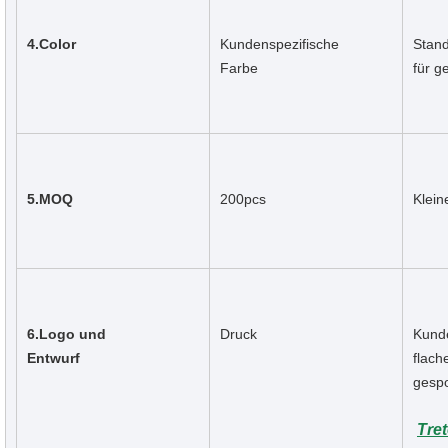
4.Color
Kundenspezifische 
Stand
Farbe
für g
5.MOQ
200pcs
Klein
6.Logo und 
Druck
Kunde
Entwurf
flach
gespo
Tret