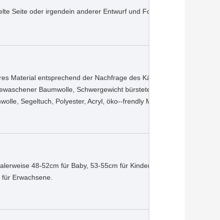
lte Seite oder irgendein anderer Entwurf und Form
es Material entsprechend der Nachfrage des Käufers wie 
ewaschener Baumwolle, Schwergewicht bürstete Twill, 
olle, Segeltuch, Polyester, Acryl, öko--frendly Material etc.
lerweise 48-52cm für Baby, 53-55cm für Kinder und 56cm-
 für Erwachsene.