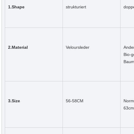
1.Shape
strukturiert
doppe
2.Material
Veloursleder
Ander
Bio-g
Baumw
3.Size
56-58CM
Norma
63cm