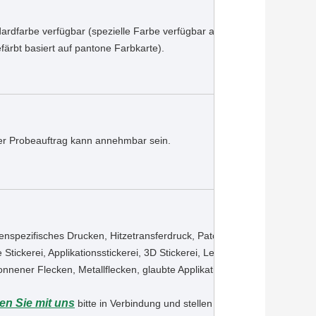
ardfarbe verfügbar (spezielle Farbe verfügbar auf Anfrage 
efärbt basiert auf pantone Farbkarte).
er Probeauftrag kann annehmbar sein.
nspezifisches Drucken, Hitzetransferdruck, Patchwork, 
e Stickerei, Applikationsstickerei, 3D Stickerei, Lederflicken, 
nnener Flecken, Metallflecken, glaubte Applikation ect. ,

en Sie mit uns
 bitte
 in Verbindung und stellen Sie die 