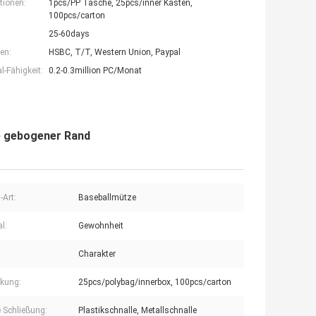
tionen:
1pcs/PP Tasche, 25pcs/inner Kasten,
100pcs/carton
25-60days
en:
HSBC, T/T, Western Union, Paypal
-Fähigkeit:
0.2-0.3million PC/Monat
e gebogener Rand
-Art:
Baseballmütze
l:
Gewohnheit
Charakter
kung:
25pcs/polybag/innerbox, 100pcs/carton
e Schließung:
Plastikschnalle, Metallschnalle