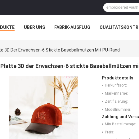
ODUKTE
ÜBER UNS
FABRIK-AUSFLUG
QUALITÄTSKONTR
N
FÄLLE
te 3D Der Erwachsen-6 Stickte Baseballmützen Mit PU-Rand
Platte 3D der Erwachsen-6 stickte Baseballmützen m
Produktdetails:
Herkunftsort:
Markenname:
Zertifizierung:
Modellnummer:
Zahlung und Vers
Min Bestellmenge:
Preis: