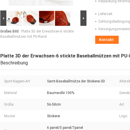
Verpackung Informa
Lieferzeit:
Zahlungsbedingung
Versorgungsmaterial
Großes Bild :
Platte 3D der Erwachsen-6 stickte
Baseballmützen mit PU-Rand
Kontakt
Platte 3D der Erwachsen-6 stickte Baseballmützen mit PU
Beschreibung
Sport-Kappen-Art:
Samt-Baseballmütze der Stickerei-3D
Alters
Material:
Baumwolle 100%
Gewebe
Größe:
56-58cm
Art:
Muster:
Stickerei
Logo:
6 panel/5 panel/7panel