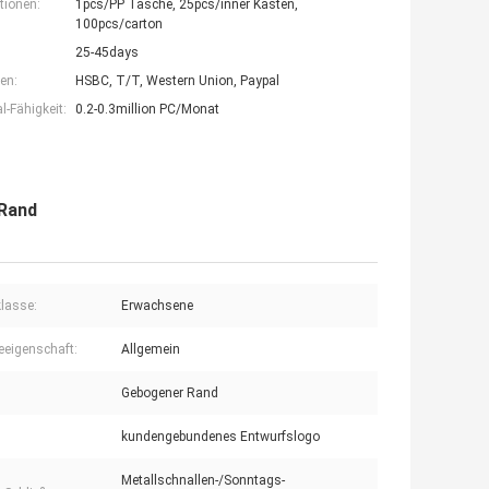
tionen:
1pcs/PP Tasche, 25pcs/inner Kasten,
100pcs/carton
25-45days
en:
HSBC, T/T, Western Union, Paypal
-Fähigkeit:
0.2-0.3million PC/Monat
-Rand
klasse:
Erwachsene
eigenschaft:
Allgemein
Gebogener Rand
kundengebundenes Entwurfslogo
Metallschnallen-/Sonntags-