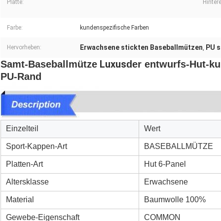
Platte:
Hinter
Farbe:
kundenspezifische Farben
Erwachsene stickten Baseballmützen
PU s
Hervorheben:
,
Luxus
Samt-Baseballmütze
der entwurfs-Hut-ku
PU-Rand
Einzelteil
Wert
Sport-Kappen-Art
BASEBALLMÜTZE
Platten-Art
Hut 6-Panel
Altersklasse
Erwachsene
Material
Baumwolle 100%
Gewebe-Eigenschaft
COMMON