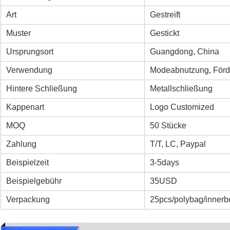
Art
Gestreift
Muster
Gestickt
Ursprungsort
Guangdong, China
Verwendung
Modeabnutzung, Förde
Hintere Schließung
Metallschließung
Kappenart
Logo Customized
MOQ
50 Stücke
Zahlung
T/T, LC, Paypal
Beispielzeit
3-5days
Beispielgebühr
35USD
Verpackung
25pcs/polybag/innerb