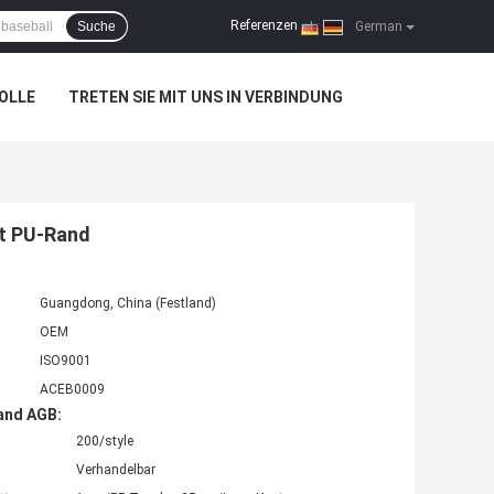
Referenzen
Suche
|
German
OLLE
TRETEN SIE MIT UNS IN VERBINDUNG
it PU-Rand
Guangdong, China (Festland)
OEM
ISO9001
ACEB0009
and AGB:
200/style
Verhandelbar