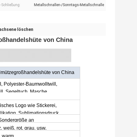
e Schließung:
Metallschnallen-/Sonntags-Metallschnalle
achsene löschen
roßhandelshüte von China
allmützegroßhandelshüte von China
, Polyester-Baumwolltwill,
ll, Segeltuch, Masche,
be, Denim usw.
isches Logo wie Stickerei,
ikation, Sublimationsdruck,
Sondergröße an
, weiß, rot, grau, usw.
t, warm