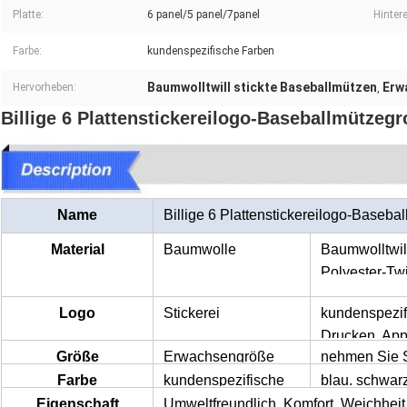
Platte:
6 panel/5 panel/7panel
Hinter
Farbe:
kundenspezifische Farben
Baumwolltwill stickte Baseballmützen
Erw
Hervorheben:
,
Billige 6 Plattenstickereilogo-Baseballmützeg
Name
Billige 6 Plattenstickereilogo-Baseb
Material
Baumwolle
Baumwolltwill
Polyester-Twi
Kontrollgewe
Logo
Stickerei
kundenspezif
Drucken, Appl
Größe
Erwachsengröße
nehmen Sie 
PVC, usw.
Farbe
kundenspezifische
blau, schwarz
Farbe
Eigenschaft
Umweltfreundlich, Komfort, Weichhei