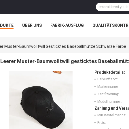
ODUKTE
ÜBER UNS
FABRIK-AUSFLUG
QUALITÄTSKONTR
N
FÄLLE
er Muster-Baumwolltwill Gesticktes Baseballmütze Schwarze Farbe
Leerer Muster-Baumwolltwill gesticktes Baseballmü
Produktdetails:
Herkunftsort:
Markenname:
Zertifizierung:
Modellnummer:
Zahlung und Vers
Min Bestellmenge:
Preis: