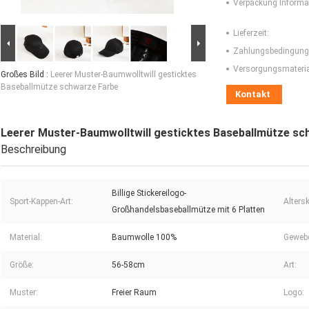
Verpackung Informa
Lieferzeit:
Zahlungsbedingung
Versorgungsmaterial
Großes Bild :
Leerer Muster-Baumwolltwill gesticktes
Baseballmütze schwarze Farbe
Kontakt
Leerer Muster-Baumwolltwill gesticktes Baseballmütze sc
Beschreibung
Billige Stickereilogo-
Sport-Kappen-Art:
Alters
Großhandelsbaseballmütze mit 6 Platten
Material:
Baumwolle 100%
Gewebe
Größe:
56-58cm
Art:
Muster:
Freier Raum
Logo: