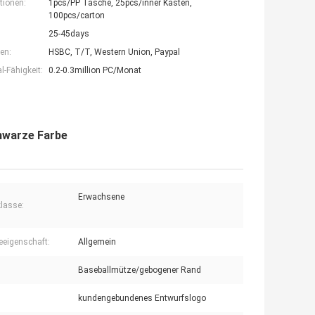
tionen:
1pcs/PP Tasche, 25pcs/inner Kasten,
100pcs/carton
25-45days
en:
HSBC, T/T, Western Union, Paypal
-Fähigkeit:
0.2-0.3million PC/Monat
hwarze Farbe
Erwachsene
klasse:
eigenschaft:
Allgemein
Baseballmütze/gebogener Rand
kundengebundenes Entwurfslogo