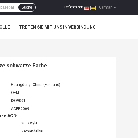
Referenzen
Suche
|
German
OLLE
TRETEN SIE MIT UNS IN VERBINDUNG
tze schwarze Farbe
Guangdong, China (Festland)
OEM
ISO9001
ACEB0009
and AGB:
200/style
Verhandelbar