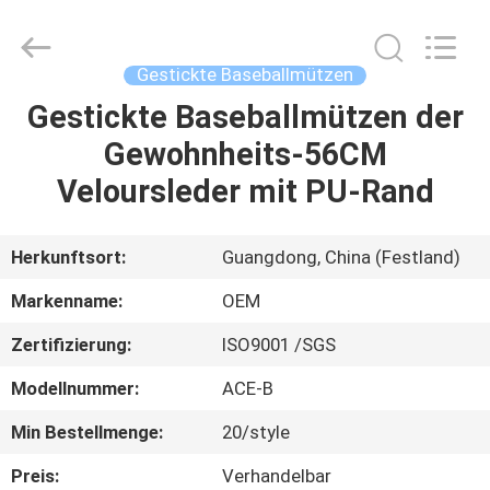
Headwear
Manufacturing
Co.,
Ltd..
All
Gestickte Baseballmützen
Rights
Reserved.
Gestickte Baseballmützen der
HAUS
Gewohnheits-56CM
PRODUKTE
Veloursleder mit PU-Rand
ÜBER
Herkunftsort:
Guangdong, China (Festland)
UNS
Markenname:
OEM
Zertifizierung:
ISO9001 /SGS
FABRIK-
Modellnummer:
ACE-B
AUSFLUG
Min Bestellmenge:
20/style
QUALITÄTSKONTROLLE
Preis:
Verhandelbar