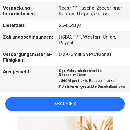
Verpackung
1pcs/PP Tasche, 25pcs/inner
TRETEN
Informationen:
Kasten, 100pcs/carton
SIE
Lieferzeit:
25-60days
MIT
Zahlungsbedingungen:
HSBC, T/T, Western Union,
UNS
Paypal
IN
Versorgungsmaterial-
0.2-0.3million PC/Monat
Fähigkeit:
VERBINDUNG
Ausgesucht:
Sgs-Veloursleder stickte
Baseballmützen
NACHRICHTEN
,
,
56CM gestickte Baseballmützen
PU strömen gestickte Baseballmützen
FÄLLE
BESTPREIS
SITEMAP