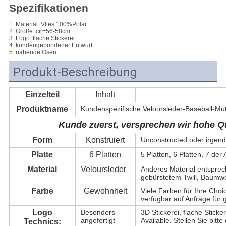
Spezifikationen
1. Material: Vlies 100%Polar
2. Größe: cir=56-58cm
3. Logo: flache Stickerei
4. kundengebundener Entwurf
5. nähende Ösen
Produkt-Beschreibung
Einzelteil
Inhalt
Produktname
Kundenspezifische Veloursleder-Baseball-Müt
Kunde zuerst, versprechen wir hohe Qu
Form
Konstruiert
Unconstructed oder irgen
Platte
6 Platten
5 Platten, 6 Platten, 7 de
Material
Veloursleder
Anderes Material entspre
gebürstetem Twill, Baumwol
Farbe
Gewohnheit
Viele Farben für Ihre Choi
verfügbar auf Anfrage für 
Logo
Besonders
3D Stickerei, flache Stic
angefertigt
Available. Stellen Sie bitt
Technics: