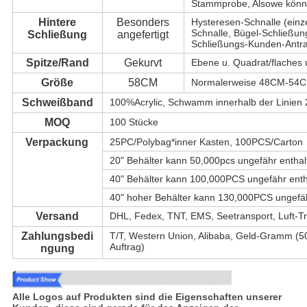
Stammprobe, Alsowe können
Hintere
Besonders
Hysteresen-Schnalle (einze
Schnalle, Bügel-Schließung
Schließung
angefertigt
Schließungs-Kunden-Antra
Spitze/Rand
Gekurvt
Ebene u. Quadrat/flaches 
Größe
58CM
Normalerweise 48CM-54CM
Schweißband
100%Acrylic, Schwamm innerhalb der Linien 
MOQ
100 Stücke
Verpackung
25PC/Polybag*inner Kasten, 100PCS/Carton
20" Behälter kann 50,000pcs ungefähr enthal
40" Behälter kann 100,000PCS ungefähr enth
40" hoher Behälter kann 130,000PCS ungefäh
Versand
DHL, Fedex, TNT, EMS, Seetransport, Luft-T
Zahlungsbedi
T/T, Western Union, Alibaba, Geld-Gramm (5
Auftrag)
ngung
Alle Logos auf Produkten sind die Eigenschaften unserer