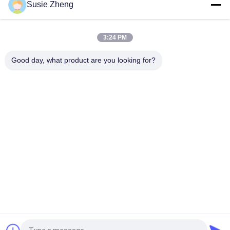
Susie Zheng
Platten-Baseballmütze-fester klassischer sechs Platten-
unstrukturierter Vati-Hut 100% des Polyester-6
3:24 PM
Fernlastfahrer gebogene Platten-Vati-Kappe des Rand-sechs
stickte USA-Logo
Good day, what product are you looking for?
Beliebte Kategorien
Alle
Gestickte 
Druckbaseballmützen
Baseballmützen
5 Platten-
Fernlastfahrerkappe 
Baseballmütze
Mit 5 Platten
Flache Rand-
Justierbare Golf-
Hysteresen-Hüte
Hüte
Sport-Vati-Hüte
Fischer-Eimer-Hut