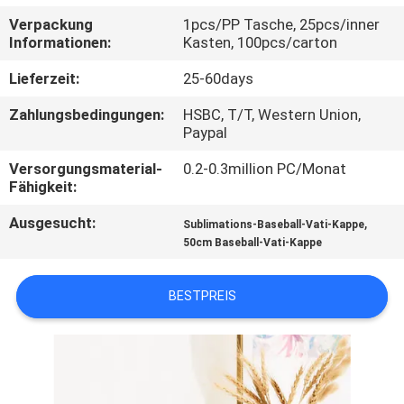
Verpackung
1pcs/PP Tasche, 25pcs/inner
TRETEN
Informationen:
Kasten, 100pcs/carton
SIE
Lieferzeit:
25-60days
MIT
Zahlungsbedingungen:
HSBC, T/T, Western Union,
UNS
Paypal
IN
Versorgungsmaterial-
0.2-0.3million PC/Monat
Fähigkeit:
VERBINDUNG
Ausgesucht:
,
Sublimations-Baseball-Vati-Kappe
50cm Baseball-Vati-Kappe
NACHRICHTEN
BESTPREIS
FÄLLE
SITEMAP