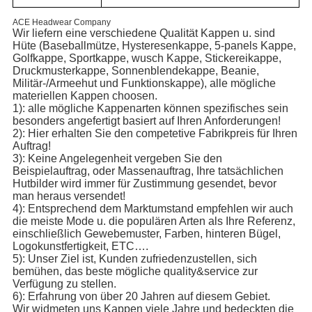
ACE Headwear Company
Wir liefern eine verschiedene Qualität Kappen u. sind
Hüte (Baseballmütze, Hysteresenkappe, 5-panels Kappe,
Golfkappe, Sportkappe, wusch Kappe, Stickereikappe,
Druckmusterkappe, Sonnenblendekappe, Beanie,
Militär-/Armeehut und Funktionskappe), alle mögliche
materiellen Kappen choosen.
1): alle mögliche Kappenarten können spezifisches sein
besonders angefertigt basiert auf Ihren Anforderungen!
2): Hier erhalten Sie den competetive Fabrikpreis für Ihren
Auftrag!
3): Keine Angelegenheit vergeben Sie den
Beispielauftrag, oder Massenauftrag, Ihre tatsächlichen
Hutbilder wird immer für Zustimmung gesendet, bevor
man heraus versendet!
4): Entsprechend dem Marktumstand empfehlen wir auch
die meiste Mode u. die populären Arten als Ihre Referenz,
einschließlich Gewebemuster, Farben, hinteren Bügel,
Logokunstfertigkeit, ETC….
5): Unser Ziel ist, Kunden zufriedenzustellen, sich
bemühen, das beste mögliche quality&service zur
Verfügung zu stellen.
6): Erfahrung von über 20 Jahren auf diesem Gebiet.
Wir widmeten uns Kappen viele Jahre und bedeckten die