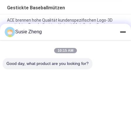
Gestickte Baseballmützen
ACE brennen hohe Qualität kundenspezifischen Logo-3D
gestickten Baseballmütze-Hut mit Metallschnalle ein
Susie Zheng
Platten-Baseballmütze-fester klassischer sechs Platten-
unstrukturierter Vati-Hut 100% des Polyester-6
10:15 AM
Fernlastfahrer gebogene Platten-Vati-Kappe des Rand-sechs
stickte USA-Logo
Good day, what product are you looking for?
Beliebte Kategorien
Alle
Gestickte 
Druckbaseballmützen
Baseballmützen
5 Platten-
Fernlastfahrerkappe 
Baseballmütze
Mit 5 Platten
Flache Rand-
Justierbare Golf-