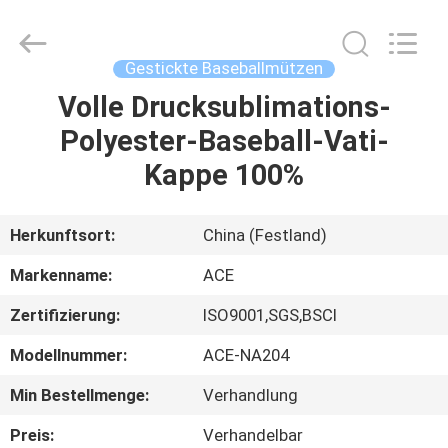
Headwear
Manufacturing
Co.,
Ltd..
All
Gestickte Baseballmützen
Rights
Reserved.
Volle Drucksublimations-
HAUS
Polyester-Baseball-Vati-
PRODUKTE
Kappe 100%
ÜBER
Herkunftsort:
China (Festland)
UNS
Markenname:
ACE
Zertifizierung:
ISO9001,SGS,BSCI
FABRIK-
Modellnummer:
ACE-NA204
AUSFLUG
Min Bestellmenge:
Verhandlung
QUALITÄTSKONTROLLE
Preis:
Verhandelbar