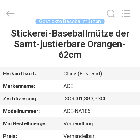
Headwear
Manufacturing
Co.,
Ltd..
All
Gestickte Baseballmützen
Rights
Reserved.
Stickerei-Baseballmütze der
HAUS
Samt-justierbare Orangen-
PRODUKTE
62cm
ÜBER
Herkunftsort:
China (Festland)
UNS
Markenname:
ACE
Zertifizierung:
ISO9001,SGS,BSCI
FABRIK-
Modellnummer:
ACE-NA186
AUSFLUG
Min Bestellmenge:
Verhandlung
QUALITÄTSKONTROLLE
Preis:
Verhandelbar