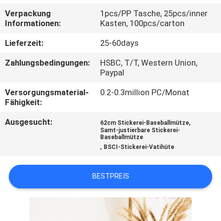
Verpackung
1pcs/PP Tasche, 25pcs/inner
TRETEN
Informationen:
Kasten, 100pcs/carton
SIE
Lieferzeit:
25-60days
MIT
Zahlungsbedingungen:
HSBC, T/T, Western Union,
UNS
Paypal
IN
Versorgungsmaterial-
0.2-0.3million PC/Monat
Fähigkeit:
VERBINDUNG
Ausgesucht:
,
62cm Stickerei-Baseballmütze
Samt-justierbare Stickerei-
NACHRICHTEN
Baseballmütze
,
BSCI-Stickerei-Vatihüte
FÄLLE
BESTPREIS
SITEMAP