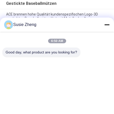
Gestickte Baseballmützen
ACE brennen hohe Qualität kundenspezifischen Logo-3D
gestickten Baseballmütze-Hut mit Metallschnalle ein
Susie Zheng
Platten-Baseballmütze-fester klassischer sechs Platten-
unstrukturierter Vati-Hut 100% des Polyester-6
6:50 AM
Fernlastfahrer gebogene Platten-Vati-Kappe des Rand-sechs
stickte USA-Logo
Good day, what product are you looking for?
Beliebte Kategorien
Alle
Gestickte 
Druckbaseballmützen
Baseballmützen
5 Platten-
Fernlastfahrerkappe 
Baseballmütze
Mit 5 Platten
Flache Rand-
Justierbare Golf-
Hysteresen-Hüte
Hüte