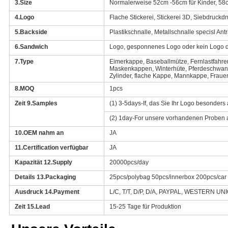
3.Size
Normalerweise 52cm -56cm für Kinder, 58c
4.Logo
Flache Stickerei, Stickerei 3D, Siebdruckd
5.Backside
Plastikschnalle, Metallschnalle specisl Ant
6.Sandwich
Logo, gesponnenes Logo oder kein Logo dr
7.Type
Eimerkappe, Baseballmütze, Fernlastfahr
Maskenkappen, Winterhüte, Pferdeschwan
Zylinder, flache Kappe, Mannkappe, Frauen
8.MOQ
1pcs
Zeit 9.Samples
(1) 3-5days-If, das Sie Ihr Logo besonders
(2) 1day-For unsere vorhandenen Proben a
10.OEM nahm an
JA
11.Certification verfügbar
JA
Kapazität 12.Supply
20000pcs/day
Details 13.Packaging
25pcs/polybag 50pcs/innerbox 200pcs/car
Ausdruck 14.Payment
L/C, T/T, D/P, D/A, PAYPAL, WESTERN 
Zeit 15.Lead
15-25 Tage für Produktion