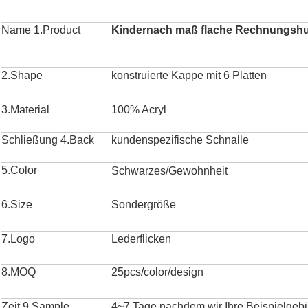
Name 1.Product
Kindernach maß flache Rechnungsh
2.Shape
konstruierte Kappe mit 6 Platten
3.Material
100% Acryl
Schließung 4.Back
kundenspezifische Schnalle
5.Color
Schwarzes/Gewohnheit
6.Size
Sondergröße
7.Logo
Lederflicken
8.MOQ
25pcs/color/design
Zeit 9.Sample
4~7 Tage nachdem wir Ihre Beispielge