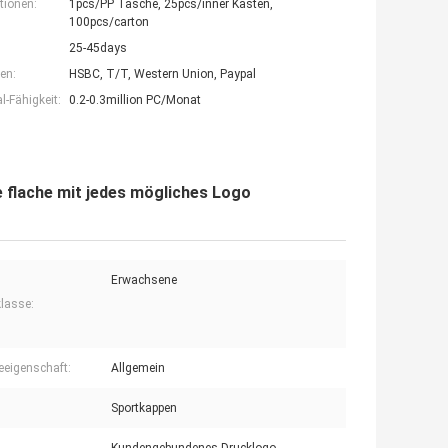
tionen:
1pcs/PP Tasche, 25pcs/inner Kasten,
100pcs/carton
25-45days
en:
HSBC, T/T, Western Union, Paypal
-Fähigkeit:
0.2-0.3million PC/Monat
flache mit jedes mögliches Logo
Erwachsene
klasse:
eigenschaft:
Allgemein
Sportkappen