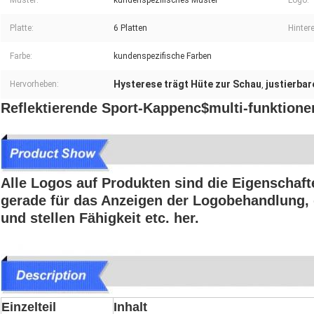
Muster:
kundenspezifisches Muster
Logo:
Platte:
6 Platten
Hinter
Farbe:
kundenspezifische Farben
Hysterese trägt Hüte zur Schau
justierba
Hervorheben:
,
Reflektierende Sport-Kappenc$multi-funktione
Alle Logos auf Produkten sind die Eigenschaft
gerade für das Anzeigen der Logobehandlung, d
und stellen Fähigkeit etc. her.
Einzelteil
Inhalt