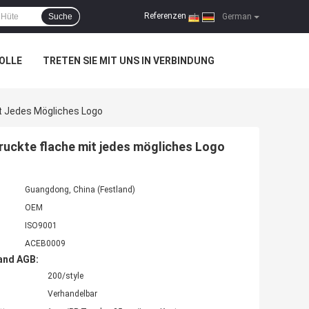
Referenzen
Suche
|
German
OLLE
TRETEN SIE MIT UNS IN VERBINDUNG
 Jedes Mögliches Logo
ckte flache mit jedes mögliches Logo
Guangdong, China (Festland)
OEM
ISO9001
ACEB0009
and AGB:
200/style
Verhandelbar