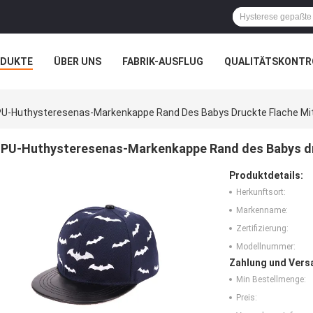
ODUKTE
ÜBER UNS
FABRIK-AUSFLUG
QUALITÄTSKONTR
N
FÄLLE
PU-Huthysteresenas-Markenkappe Rand Des Babys Druckte Flache Mit
PU-Huthysteresenas-Markenkappe Rand des Babys dru
Produktdetails:
Herkunftsort:
Markenname:
Zertifizierung:
Modellnummer:
Zahlung und Vers
Min Bestellmenge:
Preis: