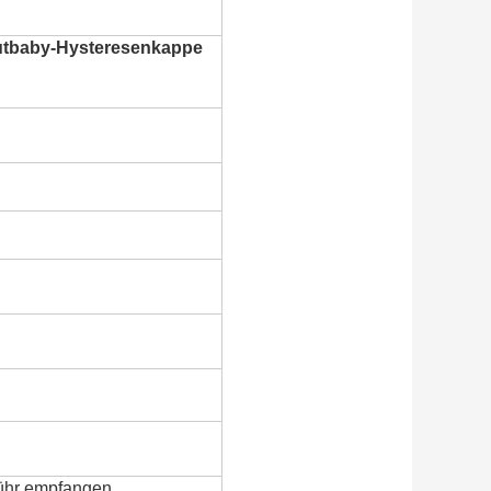
utbaby-Hysteresenkappe
bühr empfangen