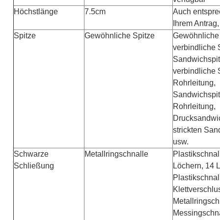
Höchstlänge
7.5cm
Auch entspr
Ihrem Antrag,
Spitze
Gewöhnliche Spitze
Gewöhnliche 
verbindliche 
Sandwichspit
verbindliche 
Rohrleitung,
Sandwichspit
Rohrleitung,
Drucksandwic
strickten San
usw.
Schwarze
Metallringschnalle
Plastikschnal
Schließung
Löchern, 14 
Plastikschnal
Klettverschlu
Metallringsch
Messingschna