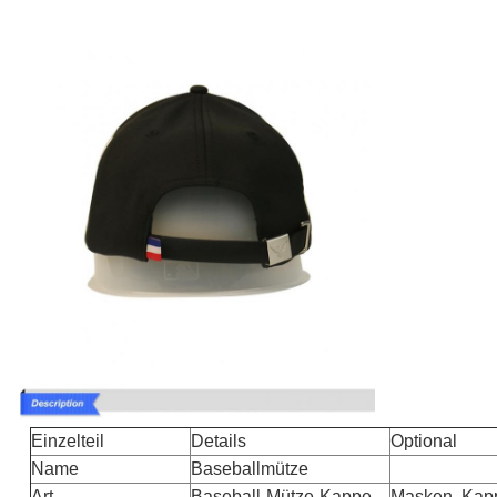
Einzelteil
Details
Optional
Name
Baseballmütze
Art
Baseball-Mütze-Kappe
Masken, Kapp