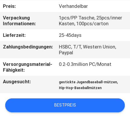
Preis:
Verhandelbar
TRETEN
Verpackung
1pcs/PP Tasche, 25pcs/inner
SIE
Informationen:
Kasten, 100pcs/carton
MIT
Lieferzeit:
25-45days
UNS
Zahlungsbedingungen:
HSBC, T/T, Western Union,
IN
Paypal
VERBINDUNG
Versorgungsmaterial-
0.2-0.3million PC/Monat
Fähigkeit:
NACHRICHTEN
Ausgesucht:
,
gestickte Jugendbaseball-mützen
Hip-Hop-Baseballmützen
FÄLLE
BESTPREIS
SITEMAP