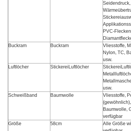
Seidendruck,
Wärmeübertr
Stickereiausw
Applikationsst
PVC-Flecken
Diamantfleck
Buckram
Buckram
Vliesstoffe, 
Nylon, TC, B
usw.
Luftlöcher
StickereiLuftlöcher
StickereiLuftl
Metallluftlöch
Metallmasche
usw.
Schweißband
Baumwolle
Vliesstoffe, P
(gewöhnlich),
Baumwolle, 
verfügbar
Größe
58cm
Alle Größe w
verfügbar