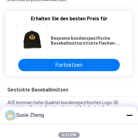
Erhalten Sie den besten Preis für
Bequeme kundenspezifische
Baseballmütze/stickte Flecken-
Baseballmütze mit
kundenspezifischem Logo
Fortsetzen
Gestickte Baseballmützen
ACE brennen hohe Qualität kundenspezifischen Logo-3D
gestickten Baseballmütze-Hut mit Metallschnalle ein
Susie Zheng
Platten-Baseballmütze-fester klassischer sechs Platten-
unstrukturierter Vati-Hut 100% des Polyester-6
6:12 PM
Fernlastfahrer gebogene Platten-Vati-Kappe des Rand-sechs