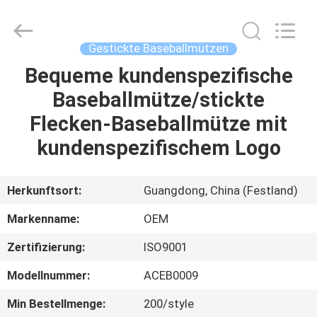
Headwear
Manufacturing
Co.,
Ltd..
All
Gestickte Baseballmützen
Rights
Reserved.
Bequeme kundenspezifische
HAUS
Baseballmütze/stickte
PRODUKTE
Flecken-Baseballmütze mit
kundenspezifischem Logo
ÜBER
UNS
Herkunftsort:
Guangdong, China (Festland)
Markenname:
OEM
FABRIK-
Zertifizierung:
ISO9001
AUSFLUG
Modellnummer:
ACEB0009
QUALITÄTSKONTROLLE
Min Bestellmenge:
200/style