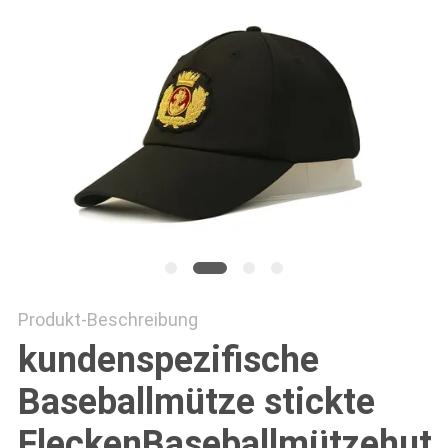
PRIVACY
POLICY
Produkt-Beschreibung
kundenspezifische
Baseballmütze stickte
FleckenBaseballmützehut