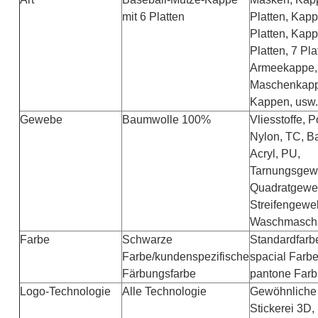
mit 6 Platten
Platten, Kapp
Platten, Kapp
Platten, 7 Pl
Armeekappe, 
Maschenkappe
Kappen, usw.
Gewebe
Baumwolle 100%
Vliesstoffe, P
Nylon, TC, B
Acryl, PU,
Tarnungsgew
Quadratgewe
Streifengewe
Waschmaschi
Farbe
Schwarze
Standardfarbe
Farbe/kundenspezifische
spacial Farbe
Färbungsfarbe
pantone Farbk
Logo-Technologie
Alle Technologie
Gewöhnliche 
Stickerei 3D,