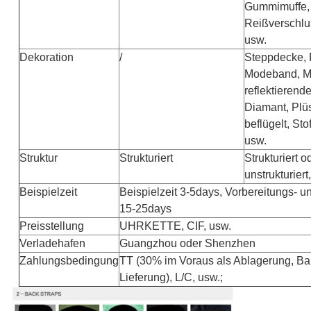
Gummimuffe,
Reißverschlu
usw.
Dekoration
/
Steppdecke, 
Modeband, Me
reflektieren
Diamant, Plü
beflügelt, Sto
usw.
Struktur
Strukturiert
Strukturiert o
unstrukturiert
Beispielzeit
Beispielzeit 3-5days, Vorbereitungs- un
15-25days
Preisstellung
UHRKETTE, CIF, usw.
Verladehafen
Guangzhou oder Shenzhen
Zahlungsbedingung
TT (30% im Voraus als Ablagerung, Ba
Lieferung), L/C, usw.;