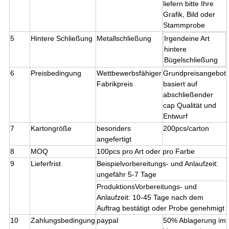
liefern bitte Ihre
Grafik, Bild oder
Stammprobe
5
Hintere Schließung
Metallschließung
Irgendeine Art
hintere
Bügelschließung
6
Preisbedingung
Wettbewerbsfähiger
Grundpreisangebot
Fabrikpreis
basiert auf
abschließender
cap Qualität und
Entwurf
7
Kartongröße
besonders
200pcs/carton
angefertigt
8
MOQ
100pcs pro Art oder pro Farbe
9
Lieferfrist
Beispielvorbereitungs- und Anlaufzeit:
ungefähr 5-7 Tage
ProduktionsVorbereitungs- und
Anlaufzeit: 10-45 Tage nach dem
Auftrag bestätigt oder Probe genehmigt
10
Zahlungsbedingung
paypal
50% Ablagerung im