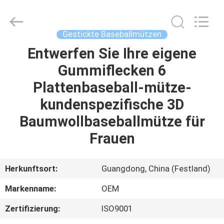
Headwear
Manufacturing
Co.,
Ltd..
All
Gestickte Baseballmützen
Rights
Reserved.
Entwerfen Sie Ihre eigene
HAUS
Gummiflecken 6
PRODUKTE
Plattenbaseball-mütze-
kundenspezifische 3D
ÜBER
Baumwollbaseballmütze für
UNS
Frauen
FABRIK-
Herkunftsort:
Guangdong, China (Festland)
AUSFLUG
Markenname:
OEM
Zertifizierung:
ISO9001
QUALITÄTSKONTROLLE