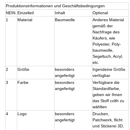
Produktionsinformationen und Geschäftsbedingungen
NEIN.
Einzelteil
Inhalt
Optional
1
Material
Baumwolle
Anderes Material
gemäß der
Nachfrage des
Käufers, wie
Polyester, Poly-
baumwolle,
Segeltuch, Acryl,
etc.
2
Größe
besonders
Irgendeine Größe
angefertigt
verfügbar
3
Farbe
besonders
Verfügbare die
angefertigt
Standardfarbe,
geben wir Ihnen
das Stoff colth zu
wählten
4
Logo
besonders
Drucken,
angefertigt
Patchwork, flicht
und Stickerei 3D,