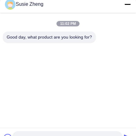
Susie Zheng
Platten-Baseballmütze-fester klassischer sechs Platten-
unstrukturierter Vati-Hut 100% des Polyester-6
11:02 PM
Fernlastfahrer gebogene Platten-Vati-Kappe des Rand-sechs
stickte USA-Logo
Good day, what product are you looking for?
Beliebte Kategorien
Alle
Gestickte 
Druckbaseballmützen
Baseballmützen
5 Platten-
Fernlastfahrerkappe 
Baseballmütze
Mit 5 Platten
Flache Rand-
Justierbare Golf-
Hysteresen-Hüte
Hüte
Sport-Vati-Hüte
Fischer-Eimer-Hut