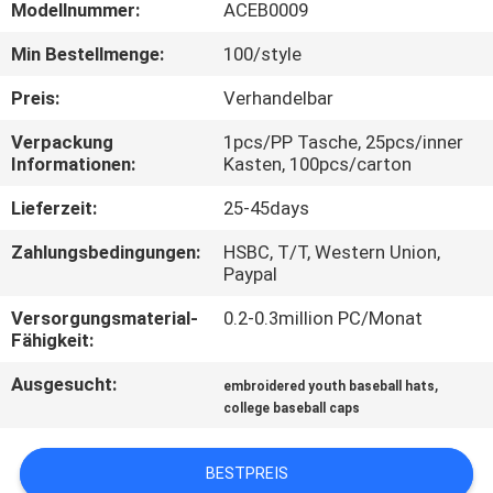
Modellnummer:
ACEB0009
TRETEN
Min Bestellmenge:
100/style
SIE
Preis:
Verhandelbar
MIT
Verpackung
1pcs/PP Tasche, 25pcs/inner
UNS
Informationen:
Kasten, 100pcs/carton
IN
Lieferzeit:
25-45days
VERBINDUNG
Zahlungsbedingungen:
HSBC, T/T, Western Union,
Paypal
NACHRICHTEN
Versorgungsmaterial-
0.2-0.3million PC/Monat
Fähigkeit:
FÄLLE
Ausgesucht:
,
embroidered youth baseball hats
college baseball caps
SITEMAP
BESTPREIS