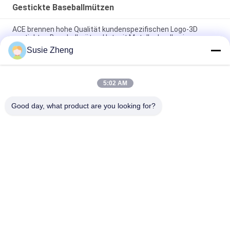
Gestickte Baseballmützen
ACE brennen hohe Qualität kundenspezifischen Logo-3D
gestickten Baseballmütze-Hut mit Metallschnalle ein
Susie Zheng
Platten-Baseballmütze-fester klassischer sechs Platten-
unstrukturierter Vati-Hut 100% des Polyester-6
5:02 AM
Fernlastfahrer gebogene Platten-Vati-Kappe des Rand-sechs
stickte USA-Logo
Good day, what product are you looking for?
Beliebte Kategorien
Alle
Gestickte 
Druckbaseballmützen
Baseballmützen
5 Platten-
Fernlastfahrerkappe 
Baseballmütze
Mit 5 Platten
Flache Rand-
Justierbare Golf-
Hysteresen-Hüte
Hüte