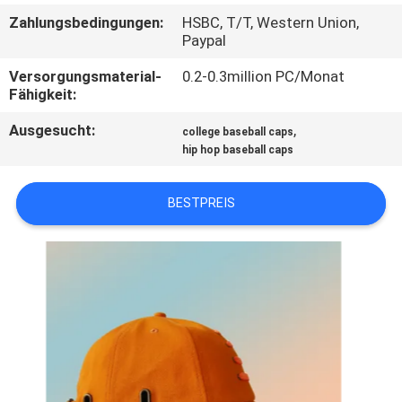
Zahlungsbedingungen:
HSBC, T/T, Western Union,
TRETEN
Paypal
SIE
Versorgungsmaterial-
0.2-0.3million PC/Monat
Fähigkeit:
MIT
UNS
Ausgesucht:
,
college baseball caps
hip hop baseball caps
IN
VERBINDUNG
BESTPREIS
NACHRICHTEN
FÄLLE
SITEMAP