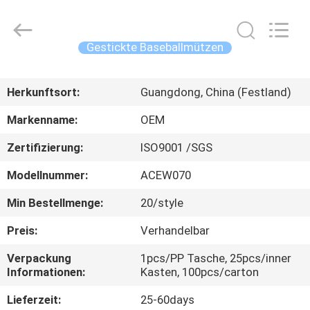
Headwear
Manufacturing
Co.,
Ltd..
All
Gestickte Baseballmützen
Rights
Reserved.
HAUS
Herkunftsort:
Guangdong, China (Festland)
PRODUKTE
Markenname:
OEM
Zertifizierung:
ISO9001 /SGS
ÜBER
Modellnummer:
ACEW070
UNS
Min Bestellmenge:
20/style
FABRIK-
Preis:
Verhandelbar
AUSFLUG
Verpackung
1pcs/PP Tasche, 25pcs/inner
Informationen:
Kasten, 100pcs/carton
QUALITÄTSKONTROLLE
Lieferzeit:
25-60days