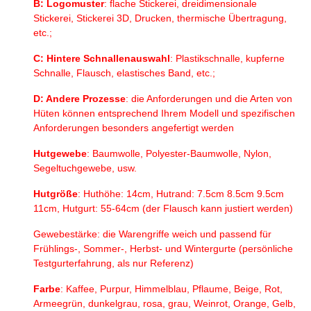
B: Logomuster
: flache Stickerei, dreidimensionale
Stickerei, Stickerei 3D, Drucken, thermische Übertragung,
etc.;
C: Hintere Schnallenauswahl
: Plastikschnalle, kupferne
Schnalle, Flausch, elastisches Band, etc.;
D: Andere Prozesse
: die Anforderungen und die Arten von
Hüten können entsprechend Ihrem Modell und spezifischen
Anforderungen besonders angefertigt werden
Hutgewebe
: Baumwolle, Polyester-Baumwolle, Nylon,
Segeltuchgewebe, usw.
Hutgröße
: Huthöhe: 14cm, Hutrand: 7.5cm 8.5cm 9.5cm
11cm, Hutgurt: 55-64cm (der Flausch kann justiert werden)
Gewebestärke: die Warengriffe weich und passend für
Frühlings-, Sommer-, Herbst- und Wintergurte (persönliche
Testgurterfahrung, als nur Referenz)
Farbe
: Kaffee, Purpur, Himmelblau, Pflaume, Beige, Rot,
Armeegrün, dunkelgrau, rosa, grau, Weinrot, Orange, Gelb,