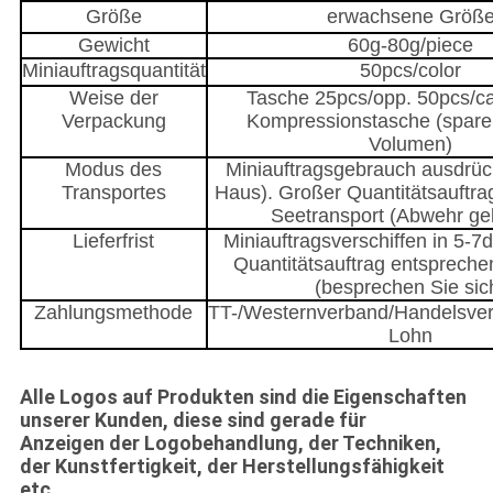
Größe
erwachsene Größ
Gewicht
60g-80g/piece
Miniauftragsquantität
50pcs/color
Weise der
Tasche 25pcs/opp. 50pcs/ca
Verpackung
Kompressionstasche (spare
Volumen)
Modus des
Miniauftragsgebrauch ausdrüc
Transportes
Haus). Großer Quantitätsauftr
Seetransport (Abwehr ge
Lieferfrist
Miniauftragsverschiffen in 5-7
Quantitätsauftrag entspreche
(besprechen Sie sic
Zahlungsmethode
TT-/Westernverband/Handelsvers
Lohn
Alle Logos auf Produkten sind die Eigenschaften
unserer Kunden, diese sind gerade für
Anzeigen der Logobehandlung, der Techniken,
der Kunstfertigkeit, der Herstellungsfähigkeit
etc.