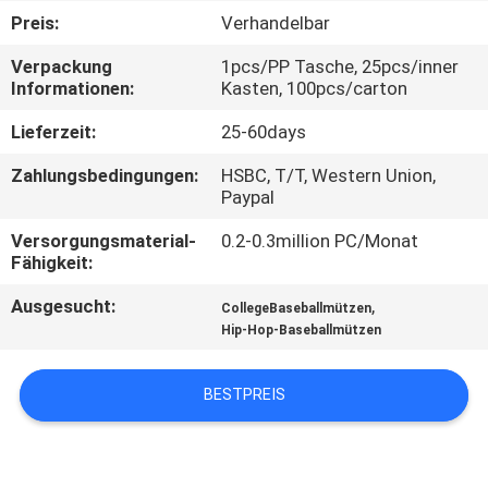
Preis:
Verhandelbar
TRETEN
Verpackung
1pcs/PP Tasche, 25pcs/inner
SIE
Informationen:
Kasten, 100pcs/carton
MIT
Lieferzeit:
25-60days
UNS
Zahlungsbedingungen:
HSBC, T/T, Western Union,
IN
Paypal
VERBINDUNG
Versorgungsmaterial-
0.2-0.3million PC/Monat
Fähigkeit:
NACHRICHTEN
Ausgesucht:
,
CollegeBaseballmützen
Hip-Hop-Baseballmützen
FÄLLE
BESTPREIS
SITEMAP