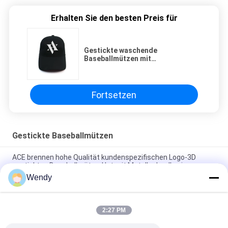
Erhalten Sie den besten Preis für
Gestickte waschende
Baseballmützen mit
Plastikrückseiten-Schließungs-
Schnalle
Fortsetzen
Gestickte Baseballmützen
ACE brennen hohe Qualität kundenspezifischen Logo-3D
gestickten Baseballmütze-Hut mit Metallschnalle ein
Wendy
Platten-Baseballmütze-fester klassischer sechs Platten-
unstrukturierter Vati-Hut 100% des Polyester-6
2:27 PM
Fernlastfahrer gebogene Platten-Vati-Kappe des Rand-sechs
stickte USA-Logo