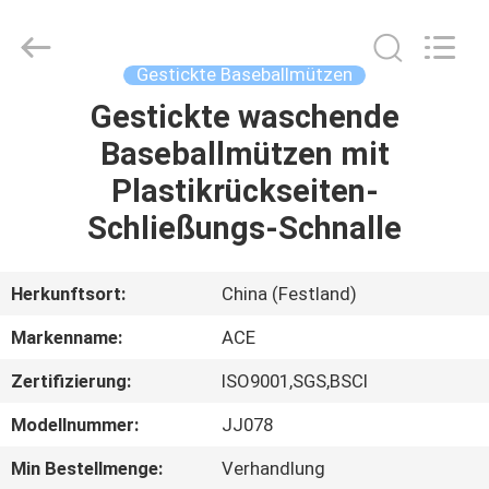
Headwear
Manufacturing
Co.,
Ltd..
All
Gestickte Baseballmützen
Rights
Reserved.
Gestickte waschende
HAUS
Baseballmützen mit
PRODUKTE
Plastikrückseiten-
Schließungs-Schnalle
ÜBER
UNS
Herkunftsort:
China (Festland)
Markenname:
ACE
FABRIK-
Zertifizierung:
ISO9001,SGS,BSCI
AUSFLUG
Modellnummer:
JJ078
QUALITÄTSKONTROLLE
Min Bestellmenge:
Verhandlung