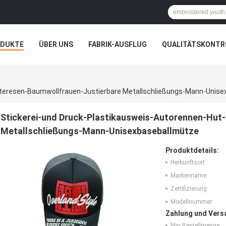
ODUKTE
ÜBER UNS
FABRIK-AUSFLUG
QUALITÄTSKONTR
N
FÄLLE
steresen-Baumwollfrauen-Justierbare Metallschließungs-Mann-Unis
Stickerei-und Druck-Plastikausweis-Autorennen-Hut
Metallschließungs-Mann-Unisexbaseballmütze
Produktdetails:
Herkunftsort:
Markenname:
Zertifizierung:
Modellnummer:
Zahlung und Vers
Min Bestellmenge: