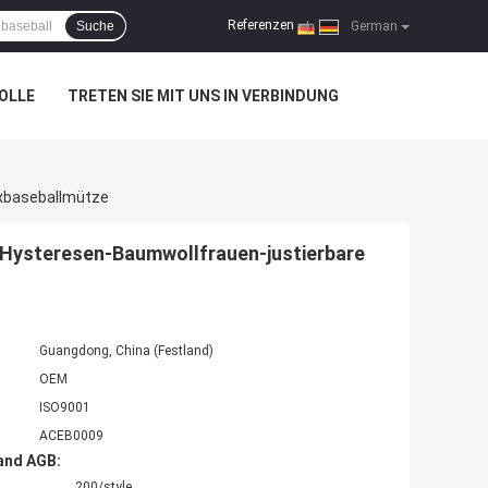
Referenzen
Suche
|
German
OLLE
TRETEN SIE MIT UNS IN VERBINDUNG
exbaseballmütze
-Hysteresen-Baumwollfrauen-justierbare
Guangdong, China (Festland)
OEM
ISO9001
ACEB0009
and AGB:
200/style