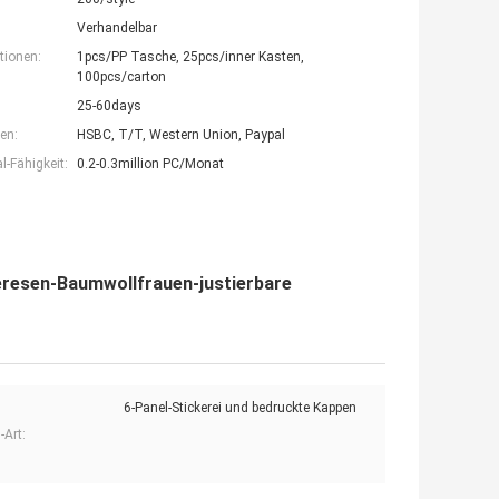
Verhandelbar
tionen:
1pcs/PP Tasche, 25pcs/inner Kasten,
100pcs/carton
25-60days
en:
HSBC, T/T, Western Union, Paypal
-Fähigkeit:
0.2-0.3million PC/Monat
eresen-Baumwollfrauen-justierbare
6-Panel-Stickerei und bedruckte Kappen
-Art: