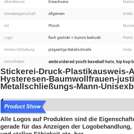
Altersklasse:
Erwachsene
Materia
Gewebeeigenschaft:
Allgemein
Größe:
Art:
Plüsch
Muster
Logo:
flach gestickt + Gummi bedruckt
Platte:
Hintere Schließung:
prägeartige Metallschnalle
Farbe:
embroidered youth baseball hats
hip hop 
Hervorheben:
,
Stickerei-Druck-Plastikausweis-
Hysteresen-Baumwollfrauen-just
Metallschließungs-Mann-Unisexb
Alle Logos auf Produkten sind die Eigenschaft
gerade für das Anzeigen der Logobehandlung, d
und stellen Fähigkeit etc. her.