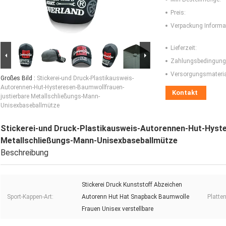
Preis:
Verpackung Informa
Lieferzeit:
Zahlungsbedingung
Versorgungsmaterial
Großes Bild :
Stickerei-und Druck-Plastikausweis-
Autorennen-Hut-Hysteresen-Baumwollfrauen-
Kontakt
justierbare Metallschließungs-Mann-
Unisexbaseballmütze
Stickerei-und Druck-Plastikausweis-Autorennen-Hut-Hyst
Metallschließungs-Mann-Unisexbaseballmütze
Beschreibung
Stickerei Druck Kunststoff Abzeichen
Sport-Kappen-Art:
Autorenn Hut Hat Snapback Baumwolle
Platten
Frauen Unisex verstellbare