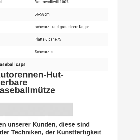
l:
Baumwolltwill 100%
56-58cm
:
schwarze und graue leere Kappe
Platte 6 panel/5
Schwarzes
baseball caps
Autorennen-Hut-
ierbare
aseballmütze
en unserer Kunden, diese sind
er Techniken, der Kunstfertigkeit