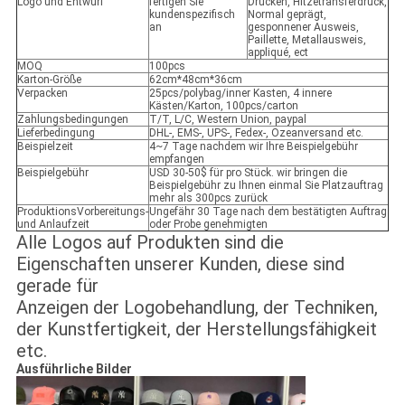
Logo und Entwurf
fertigen Sie
Drucken, Hitzetransferdruck,
kundenspezifisch
Normal geprägt,
an
gesponnener Ausweis,
Paillette, Metallausweis,
appliqué, ect
MOQ
100pcs
Karton-Größe
62cm*48cm*36cm
Verpacken
25pcs/polybag/inner Kasten, 4 innere
Kästen/Karton, 100pcs/carton
Zahlungsbedingungen
T/T, L/C, Western Union, paypal
Lieferbedingung
DHL-, EMS-, UPS-, Fedex-, Ozeanversand etc.
Beispielzeit
4~7 Tage nachdem wir Ihre Beispielgebühr
empfangen
Beispielgebühr
USD 30-50$ für pro Stück. wir bringen die
Beispielgebühr zu Ihnen einmal Sie Platzauftrag
mehr als 300pcs zurück
ProduktionsVorbereitungs-
Ungefähr 30 Tage nach dem bestätigten Auftrag
und Anlaufzeit
oder Probe genehmigten
Alle Logos auf Produkten sind die
Eigenschaften unserer Kunden, diese sind
gerade für
Anzeigen der Logobehandlung, der Techniken,
der Kunstfertigkeit, der Herstellungsfähigkeit
etc.
Ausführliche Bilder