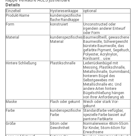
Kappe Verkäufe ACES justierbare
Details
Einzelteil
Hysteresenkappe
optional
Produkt-Name
kundenspezifische
flache Randkappe
Form
konstruiert
Unconstructed oder
irgendein anderer Entwurf
oder Form
Material
kundenspezifisches
Baumwolltwill, gewaschene
Material
Baumwolle, Schwergewicht
bürstete Baumwolle, das
gefärbte Pigment, Segeltuch,
Polyester, Acrylnylon,
Kordsamt… usw.
Hintere Schließung
Plastikschnalle
Lederrückenbügel mit
Messing, Plastikschnalle,
Metallschnalle, Gummiband,
hinterem Bügel des
Selbstgewebes mit
Metallschnalle etc. Und
andere Arten hintere
Bügelschließung hängen
von Ihrer Anforderung ab
Maske
Flach oder gekurvt
Weich oder stark Vor-
gekurvt
Farbe
kundenspezifische
Standardfarbe verfügbar,
Farbe
spezielle Farbe basiert auf
pantone Farbkarte
Größe
58cm oder
Normalerweise 48cm-55cm
Gewohnheit
für Kinder, 56cm-60cm für
Erwachsene