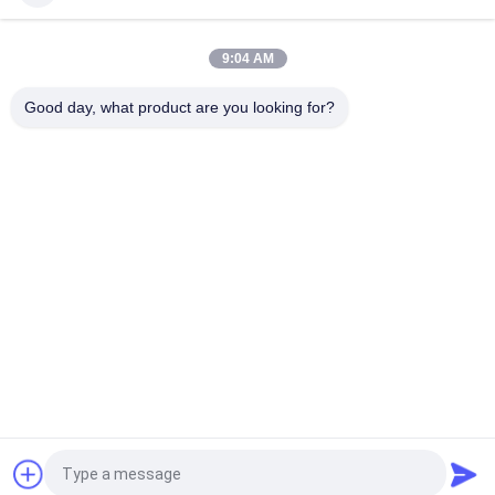
Baumwolle flacher Bill Gorras 3D stickte Hysteresen-Hüte für
Männer
9:04 AM
Customized Design black embroidery national flag special
plastic buckle eagle Logo Sports Snapback Hats Caps
Good day, what product are you looking for?
Beliebte Kategorien
Alle
Gestickte 
Druckbaseballmützen
Baseballmützen
5 Platten-
Fernlastfahrerkappe 
Baseballmütze
Mit 5 Platten
Flache Rand-
Justierbare Golf-
Hysteresen-Hüte
Hüte
Sport-Vati-Hüte
Fischer-Eimer-Hut
Fordern Sie ein Angebot