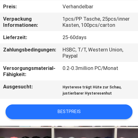
Preis:
Verhandelbar
TRETEN
Verpackung
1pcs/PP Tasche, 25pcs/inner
SIE
Informationen:
Kasten, 100pcs/carton
MIT
Lieferzeit:
25-60days
UNS
Zahlungsbedingungen:
HSBC, T/T, Western Union,
IN
Paypal
VERBINDUNG
Versorgungsmaterial-
0.2-0.3million PC/Monat
Fähigkeit:
NACHRICHTEN
Ausgesucht:
,
Hysterese trägt Hüte zur Schau
justierbarer Hysteresenhut
FÄLLE
BESTPREIS
SITEMAP