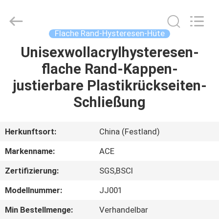
Headwear
Manufacturing
Co.,
Ltd..
All
Flache Rand-Hysteresen-Hüte
Rights
Reserved.
Unisexwollacrylhysteresen-
HAUS
flache Rand-Kappen-
PRODUKTE
justierbare Plastikrückseiten-
Schließung
ÜBER
UNS
Herkunftsort:
China (Festland)
Markenname:
ACE
FABRIK-
Zertifizierung:
SGS,BSCI
AUSFLUG
Modellnummer:
JJ001
QUALITÄTSKONTROLLE
Min Bestellmenge:
Verhandelbar