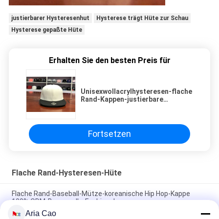
justierbarer Hysteresenhut
Hysterese trägt Hüte zur Schau
Hysterese gepaßte Hüte
Erhalten Sie den besten Preis für
Unisexwollacrylhysteresen-flache
Rand-Kappen-justierbare
Plastikrückseiten-Schließung
Fortsetzen
Flache Rand-Hysteresen-Hüte
Flache Rand-Baseball-Mütze-koreanische Hip Hop-Kappe
100% ODM-Baumwolle-Fashional
Aria Cao