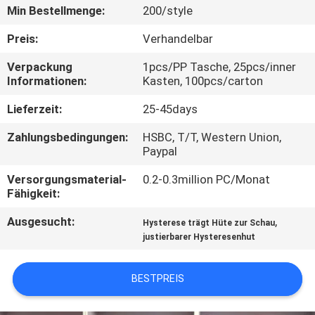
Min Bestellmenge:
200/style
TRETEN
Preis:
Verhandelbar
SIE
Verpackung
1pcs/PP Tasche, 25pcs/inner
MIT
Informationen:
Kasten, 100pcs/carton
UNS
Lieferzeit:
25-45days
IN
Zahlungsbedingungen:
HSBC, T/T, Western Union,
VERBINDUNG
Paypal
Versorgungsmaterial-
0.2-0.3million PC/Monat
NACHRICHTEN
Fähigkeit:
Ausgesucht:
,
Hysterese trägt Hüte zur Schau
FÄLLE
justierbarer Hysteresenhut
BESTPREIS
SITEMAP