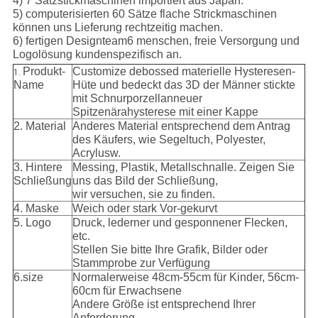
4) 7 Satzstickmaschinen importiert aus Japan.
5) computerisierten 60 Sätze flache Strickmaschinen
können uns Lieferung rechtzeitig machen.
6) fertigen Designteam6 menschen, freie Versorgung und
Logolösung kundenspezifisch an.
Produkt-
Customize debossed materielle Hysteresen-
1.
Name
Hüte und bedeckt das 3D der Männer stickte
mit Schnurporzellanneuer
Spitzenärahysterese mit einer Kappe
2. Material
Anderes Material entsprechend dem Antrag
des Käufers, wie Segeltuch, Polyester,
Acrylusw.
3. Hintere
Messing, Plastik, Metallschnalle. Zeigen Sie
Schließung
uns das Bild der Schließung,
wir versuchen, sie zu finden.
4. Maske
Weich oder stark Vor-gekurvt
5. Logo
Druck, lederner und gesponnener Flecken,
etc.
Stellen Sie bitte Ihre Grafik, Bilder oder
Stammprobe zur Verfügung
6.size
Normalerweise 48cm-55cm für Kinder, 56cm-
60cm für Erwachsene
Andere Größe ist entsprechend Ihrer
Anforderung.