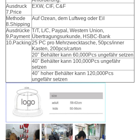
Ausdruck
EXW, CIF, C&F
7.Price
Methode
Auf Ozean, dem Luftweg oder Eil
8.Shipping
Ausdrücke
T/T, L/C, Paypal, Western Union,
9.Payment
Übertragungsurkunde, HSBC-Bank
10.Packing
25 PC pro Mehrzwecktasche, 50pcs/inner
Kasten, 200pcs/carton
20" Behälter kann 60,000Pcs ungefähr setzen
40" Behälter kann 100,000Pcs ungefähr
setzen
40" hoher Behälter kann 120,000Pcs
ungefähr setzen