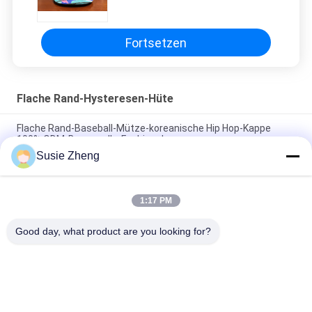
und bedeckt das 3D der Männer
mit einer Kappe, das mit Schnur
gestickt wird
Fortsetzen
Flache Rand-Hysteresen-Hüte
Flache Rand-Baseball-Mütze-koreanische Hip Hop-Kappe
100% ODM-Baumwolle-Fashional
Susie Zheng
Baumwolle flacher Bill Gorras 3D stickte Hysteresen-Hüte für
Männer
1:17 PM
Customized Design black embroidery national flag special
plastic buckle eagle Logo Sports Snapback Hats Caps
Good day, what product are you looking for?
Beliebte Kategorien
Alle
Gestickte 
Druckbaseballmützen