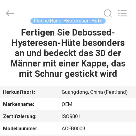
Headwear
Manufacturing
Co.,
Ltd..
All
Flache Rand-Hysteresen-Hüte
Rights
Reserved.
Fertigen Sie Debossed-
HAUS
Hysteresen-Hüte besonders
PRODUKTE
an und bedeckt das 3D der
Männer mit einer Kappe, das
ÜBER
mit Schnur gestickt wird
UNS
Herkunftsort:
Guangdong, China (Festland)
FABRIK-
Markenname:
OEM
AUSFLUG
Zertifizierung:
ISO9001
QUALITÄTSKONTROLLE
Modellnummer:
ACEB0009